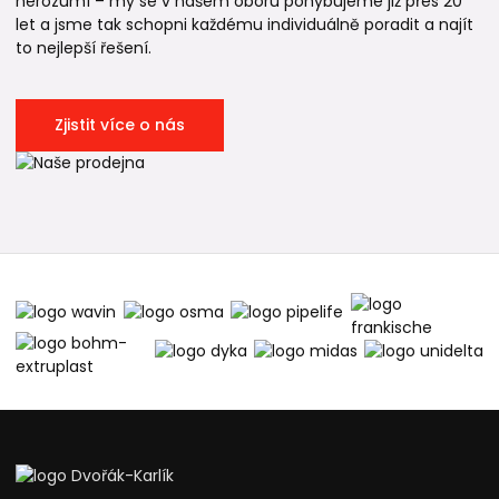
nerozumí – my se v našem oboru pohybujeme již přes 20
let a jsme tak schopni každému individuálně poradit a najít
to nejlepší řešení.
Zjistit více o nás