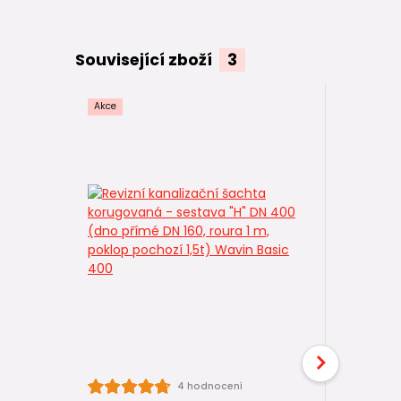
Související zboží
3
Akce
Kanaliza
4 hodnocení