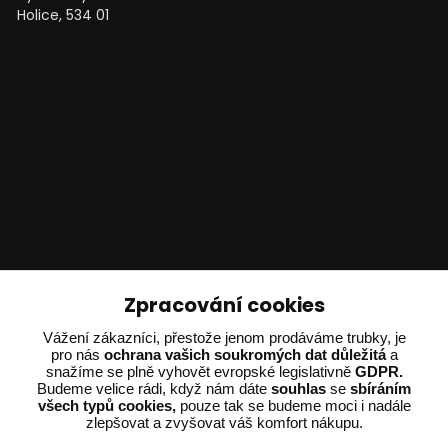
Holice, 534 01
Technické poradenství
Zpracování cookies
Vážení zákazníci, přestože jenom prodáváme trubky, je
Ing. Adam Dvořák
pro nás
ochrana vašich soukromých dat důležitá
a
+420 602 234 254
snažíme se plně vyhovět evropské legislativně
GDPR.
(Po-Pá 8:00 - 15:00)
Budeme velice rádi, když nám dáte
souhlas
se
sbíráním
všech typů cookies,
pouze tak se budeme moci i nadále
potrebujiporadit@dvorak-karlik.cz
zlepšovat a zvyšovat váš komfort nákupu.