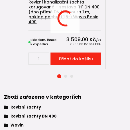
DN 400/11
Revizní kanalizační šachta
Wavin Ba
korugovaná - sestava "H" DN 400
(dno přímé DN 160, roura 1 m,
poklop pochozí 1,5t) Wavin Basic
400
3 509,00 Kč
Skladem, ihned
Skladem, 
/
ks
k expedici
k expedici
2 900,00 Kč
bez DPH
Přidat do košíku
Zboží zařazeno v kategoriích
Revizní šachty
Revizní šachty DN 400
Wavin