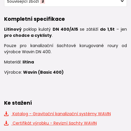
Související zboží
3
Kompletní specifikace
Litinový
poklop kulatý
DN 400/A15
se zátěží
do 1,5t
– jen
pro chodce a cyklisty
.
Pouze pro kanalizační šachtové korugované roury od
výrobce Wavin DN 400.
Materiál:
litina
Výrobce:
Wavin (Basic 400)
Ke stažení
Katalog - Gravitační kanalizační systémy WAVIN
Certifikát výrobku - Revizní šachty WAVIN