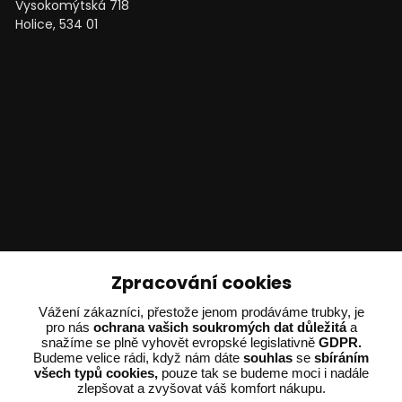
Vysokomýtská 718
Holice, 534 01
Technické poradenství
Zpracování cookies
Vážení zákazníci, přestože jenom prodáváme trubky, je
Ing. Adam Dvořák
pro nás
ochrana vašich soukromých dat důležitá
a
+420 602 234 254
snažíme se plně vyhovět evropské legislativně
GDPR.
(Po-Pá 8:00 - 15:00)
Budeme velice rádi, když nám dáte
souhlas
se
sbíráním
všech typů cookies,
pouze tak se budeme moci i nadále
zlepšovat a zvyšovat váš komfort nákupu.
potrebujiporadit@dvorak-karlik.cz