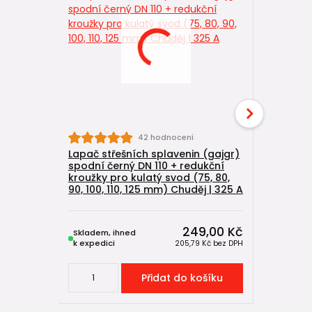
42 hodnocení
Lapač střešních splavenin (gajgr)
Lapač stř
spodní černý DN 110 + redukční
spodní če
kroužky pro kulatý svod (75, 80,
kroužky p
90, 100, 110, 125 mm) Chuděj | 325 A
90, 100, 1
249,00 Kč
Skladem, ihned
Skladem, 
k expedici
k expedici
205,79 Kč
bez DPH
Přidat do košíku