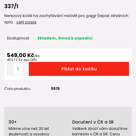
337/1
Nerezový košík na zachytávání nečistit pro gajgr (lapač střešních
spla...
celý popis
Dostupnost
Skladem, ihned k expedici
549,00 Kč
/
ks
453,72 Kč
bez DPH
Přidat do košíku
Číslo produktu:
5515
30+
Doručení v ČR a SR
Máme více než 30 let
Veškeré zboží vám doručíme
zkušeností a vysokou
kamkoliv v ČR a SR. Cenu