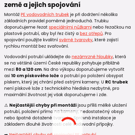
země a jejich spojování
Montáž
PE vodovodních trubek
je při dodržení několika
základních pravidel poměrně jednoduchá. Trubku
doporučujeme řezat
speciálními nůžkami
nebo řezačkou na
plastové potrubí, aby byl řez čistý a
bez otřepů
. Pro
spojování použijte kvalitní
svěrné tvarovky
, které zajistí
rychlou montáž bez svařování.
Vodovodní potrubí ukládejte do
nezámrzné hloubky
, která
se na většině území České republiky pohybuje přibližně
mezi
80 a 120 cm
. Na dno výkopu doporučujeme vytvořit
asi
10 cm pískového lože
a potrubí po položení obsypat
pískem, který jej chrání před ostrými kameny. U
RC trubek
není pískové lože z technického hlediska nezbytné, pro
maximální životnost jej však doporučujeme i zde.
⚠️
Nejčastější chyby při montáži
jsou příliš mělké uložení
potrubí, položení přímo na kameny, nedostatečný obsyp
nebo špatně dotažené tvarovky. Správná instalace je
základem dlouhé životnosti celé vodovodní přípojky.
➡️
Nejčastější chyby při spojování PE potrubí