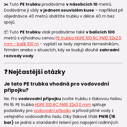
✂️
Tuto
PE trubku
prodáváme
v násobcích 10
metrů.
Dodáváme ji vždy
v jednom souvislém kuse
– například při
objednávce 40 metrů obdržíte trubku v délce 40 m bez
spojů.
📦 Tuto
PE trubku
však prodáváme také
v balících 100
metrů s výhodnou cenou
PE trubka HDPE 100 RC PN10 32x2,0
mm - balík 100 m
- vyplatí se tedy zejména řemeslníkům,
firmám anebo v situacích, kdy se budují dlouhé
zahradní
rozvody vody
.
❓ Nejčastější otázky
Je tato PE trubka vhodná pro vodovodní
přípojku?
Ne. Pro
vodovodní přípojku
zvolte trubku s tlakovou řadou
PN 16: PE trubka
HDPE 100 RC PN16 32x3,0 mm
splňuje
požadavky pro
vodovodní přípojky
a přívod pitné vody z
veřejného vodovodního řadu. Díky tlakové třídě
PN16 (16
bar)
se jedná o standardní řešení pro napojení rodinných