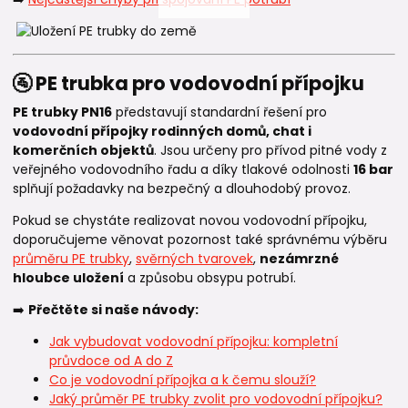
🚰 PE trubka pro vodovodní přípojku
PE trubky PN16
představují standardní řešení pro
vodovodní přípojky rodinných domů, chat i
komerčních objektů
. Jsou určeny pro přívod pitné vody z
veřejného vodovodního řadu a díky tlakové odolnosti
16 bar
splňují požadavky na bezpečný a dlouhodobý provoz.
Pokud se chystáte realizovat novou vodovodní přípojku,
doporučujeme věnovat pozornost také správnému výběru
průměru PE trubky
,
svěrných tvarovek
,
nezámrzné
hloubce uložení
a způsobu obsypu potrubí.
➡️
Přečtěte si naše návody:
Jak vybudovat vodovodní přípojku: kompletní
průvdoce od A do Z
Co je vodovodní přípojka a k čemu slouží?
Jaký průměr PE trubky zvolit pro vodovodní přípojku?