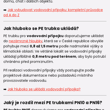
domů, chat i dalších objektů.
➡️
Jak vybudovat vodovodní přípojku: kompletní průvodce
od A do Z
Jak hluboko se PE trubka ukládá?
PE trubku pro
vodovodní přípojku
doporučujeme ukládat
do
nezámrzné hloubky
, která se v České republice obvykle
pohybuje mezi
0,8 až 1,5 metru
podle nadmořské výšky a
klimatické oblasti. Ve většině lokalit se vodovodní přípojky
ukládají přibližně
0,8
metru pod terénem
, aby bylo potrubí
chráněno před promrznutím.
Při realizaci vodovodní přípojky vždy postupujte podle
projektové dokumentace nebo požadavků místního
provozovatele vodovodu.
➡️
Jak hluboko se ukládá vodovodní přípojka?
Jaký je rozdíl mezi PE trubkami PN10 a PN16?