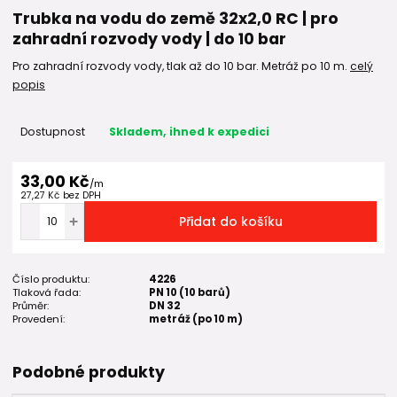
Trubka na vodu do země 32x2,0 RC | pro
zahradní rozvody vody | do 10 bar
Pro zahradní rozvody vody, tlak až do 10 bar. Metráž po 10 m.
celý
popis
Dostupnost
Skladem, ihned k expedici
33,00 Kč
/
m
27,27 Kč
bez DPH
Přidat do košíku
Číslo produktu:
4226
Tlaková řada:
PN 10 (10 barů)
Průměr:
DN 32
Provedení:
metráž (po 10 m)
Podobné produkty