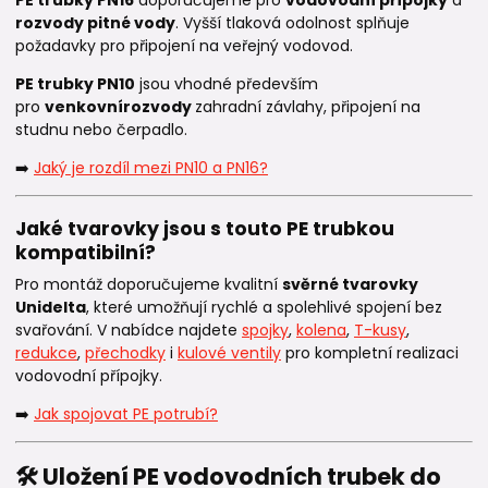
PE trubky PN16
doporučujeme pro
vodovodní přípojky
a
rozvody pitné vody
. Vyšší tlaková odolnost splňuje
požadavky pro připojení na veřejný vodovod.
PE trubky PN10
jsou vhodné především
pro
venkovní
rozvody
zahradní závlahy, připojení na
studnu nebo čerpadlo.
➡️
Jaký je rozdíl mezi PN10 a PN16?
Jaké tvarovky jsou s touto PE trubkou
kompatibilní?
Pro montáž doporučujeme kvalitní
svěrné tvarovky
Unidelta
, které umožňují rychlé a spolehlivé spojení bez
svařování. V nabídce najdete
spojky
,
kolena
,
T-kusy
,
redukce
,
přechodky
i
kulové ventily
pro kompletní realizaci
vodovodní přípojky.
➡️
Jak spojovat PE potrubí?
🛠️ Uložení PE vodovodních trubek do