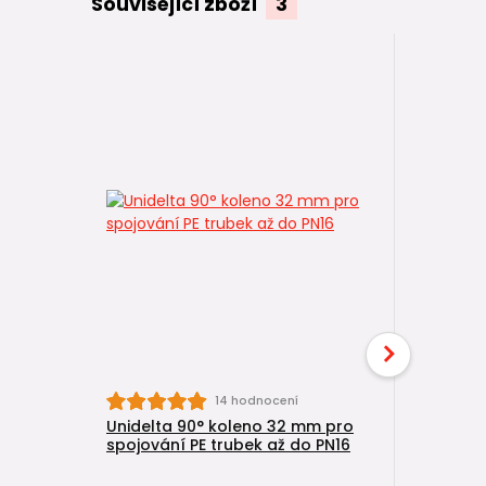
Související zboží
3
14 hodnocení
Unidelta 90° koleno 32 mm pro
Unidelta
spojování PE trubek až do PN16
pro spojo
PN16