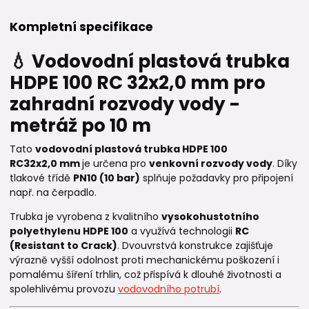
Kompletní specifikace
💧 Vodovodní plastová trubka
HDPE 100 RC 32x2,0 mm pro
zahradní rozvody vody -
metráž po 10 m
Tato
vodovodní plastová trubka HDPE 100
RC
32x2,0
mm
je určena pro
venkovní rozvody vody
. Díky
tlakové třídě
PN10 (10 bar)
splňuje požadavky pro připojení
např. na čerpadlo.
Trubka je vyrobena z kvalitního
vysokohustotního
polyethylenu HDPE 100
a využívá technologii
RC
(Resistant to Crack)
. Dvouvrstvá konstrukce zajišťuje
výrazně vyšší odolnost proti mechanickému poškození i
pomalému šíření trhlin, což přispívá k dlouhé životnosti a
spolehlivému provozu
vodovodního potrubí
.