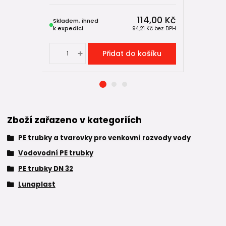
114,00 Kč
Skladem, ihned
Skladem, 
k expedici
k expedici
94,21 Kč
bez DPH
Přidat do košíku
Zboží zařazeno v kategoriích
PE trubky a tvarovky pro venkovní rozvody vody
Vodovodní PE trubky
PE trubky DN 32
Lunaplast