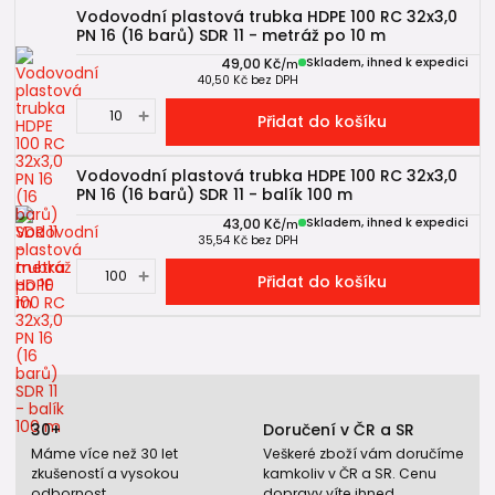
Vodovodní plastová trubka HDPE 100 RC 32x3,0
PN 16 (16 barů) SDR 11 - metráž po 10 m
49,00 Kč
Skladem, ihned k expedici
/
m
40,50 Kč
bez DPH
Přidat do košíku
Vodovodní plastová trubka HDPE 100 RC 32x3,0
PN 16 (16 barů) SDR 11 - balík 100 m
43,00 Kč
Skladem, ihned k expedici
/
m
35,54 Kč
bez DPH
Přidat do košíku
30+
Doručení v ČR a SR
Máme více než 30 let
Veškeré zboží vám doručíme
zkušeností a vysokou
kamkoliv v ČR a SR. Cenu
odbornost.
dopravy víte ihned.