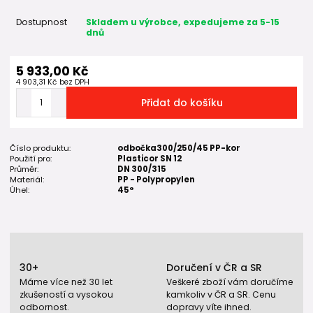
Dostupnost
Skladem u výrobce, expedujeme za 5-15
dnů
5 933,00 Kč
4 903,31 Kč
bez DPH
Přidat do košíku
Číslo produktu:
odbočka300/250/45 PP-kor
Použití pro:
Plasticor SN 12
Průměr:
DN 300/315
Materiál:
PP - Polypropylen
Úhel:
45°
30+
Doručení v ČR a SR
Máme více než 30 let
Veškeré zboží vám doručíme
zkušeností a vysokou
kamkoliv v ČR a SR. Cenu
odbornost.
dopravy víte ihned.