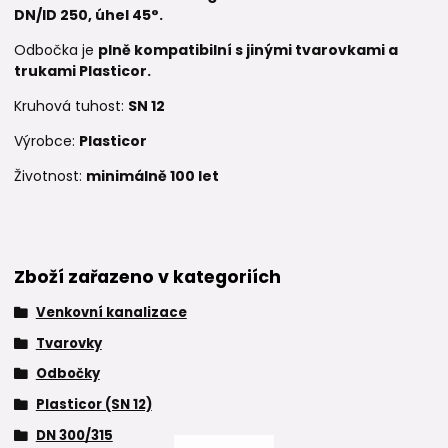
DN/ID 250, úhel 45°.
Odbočka je
plně kompatibilní s jinými tvarovkami a
trukami Plasticor.
Kruhová tuhost:
SN 12
Výrobce:
Plasticor
Životnost:
minimálně 100 let
Zboží zařazeno v kategoriích
Venkovní kanalizace
Tvarovky
Odbočky
Plasticor (SN 12)
DN 300/315