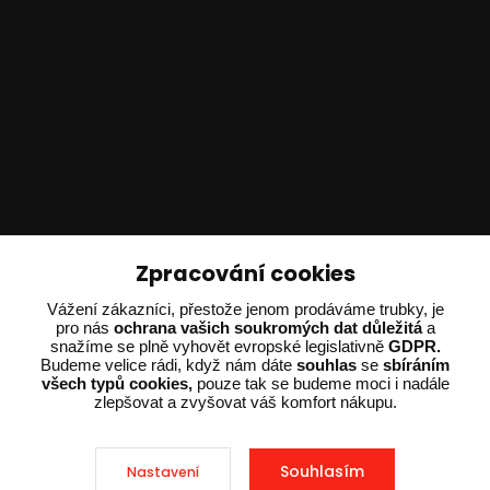
Technické poradenství
Zpracování cookies
Ing. Adam Dvořák
Vážení zákazníci, přestože jenom prodáváme trubky, je
pro nás
ochrana vašich soukromých dat důležitá
a
+420 602 234 254
snažíme se plně vyhovět evropské legislativně
GDPR.
(Po-Pá 8:00 - 15:00)
Budeme velice rádi, když nám dáte
souhlas
se
sbíráním
všech typů cookies,
pouze tak se budeme moci i nadále
potrebujiporadit@dvorak-karlik.cz
zlepšovat a zvyšovat váš komfort nákupu.
Souhlasím
Nastavení