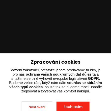
Technické poradenství
Zpracování cookies
Ing. Adam Dvořák
Vážení zákazníci, přestože jenom prodáváme trubky, je
pro nás
ochrana vašich soukromých dat důležitá
a
+420 602 234 254
snažíme se plně vyhovět evropské legislativně
GDPR.
(Po-Pá 8:00 - 15:00)
Budeme velice rádi, když nám dáte
souhlas
se
sbíráním
všech typů cookies,
pouze tak se budeme moci i nadále
potrebujiporadit@dvorak-karlik.cz
zlepšovat a zvyšovat váš komfort nákupu.
Souhlasím
Nastavení