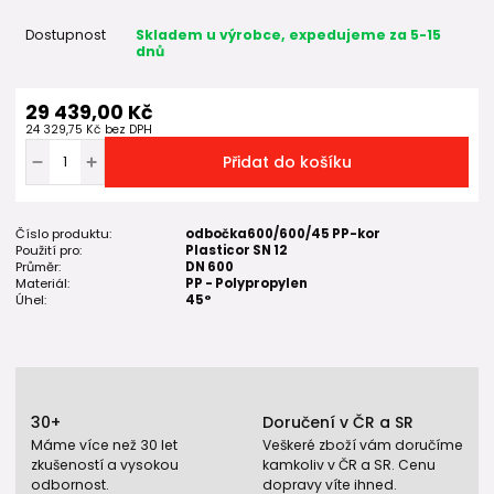
Dostupnost
Skladem u výrobce, expedujeme za 5-15
dnů
29 439,00 Kč
24 329,75 Kč
bez DPH
Přidat do košíku
Číslo produktu:
odbočka600/600/45 PP-kor
Použití pro:
Plasticor SN 12
Průměr:
DN 600
Materiál:
PP - Polypropylen
Úhel:
45°
30+
Doručení v ČR a SR
Máme více než 30 let
Veškeré zboží vám doručíme
zkušeností a vysokou
kamkoliv v ČR a SR. Cenu
odbornost.
dopravy víte ihned.