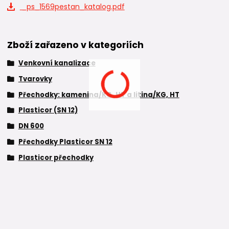
_ps_1569pestan_katalog.pdf
Zboží zařazeno v kategoriích
Venkovní kanalizace
Tvarovky
Přechodky: kamenina/KG, HT a litina/KG, HT
Plasticor (SN 12)
DN 600
Přechodky Plasticor SN 12
Plasticor přechodky