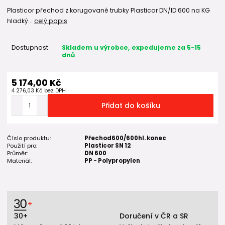
Plasticor přechod z korugované trubky Plasticor DN/ID 600 na KG
hladký...
celý popis
Dostupnost
Skladem u výrobce, expedujeme za 5-15
dnů
5 174,00 Kč
4 276,03 Kč
bez DPH
Přidat do košíku
Číslo produktu:
Přechod600/600hl. konec
Použití pro:
Plasticor SN 12
Průměr:
DN 600
Materiál:
PP - Polypropylen
30+
Doručení v ČR a SR