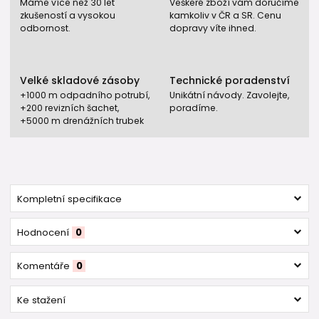
Máme více než 30 let
Veškeré zboží vám doručíme
zkušeností a vysokou
kamkoliv v ČR a SR. Cenu
odbornost.
dopravy víte ihned.
Velké skladové zásoby
Technické poradenství
+1000 m odpadního potrubí,
Unikátní návody. Zavolejte,
+200 revizních šachet,
poradíme.
+5000 m drenážních trubek
Kompletní specifikace
Hodnocení
0
Komentáře
0
Ke stažení