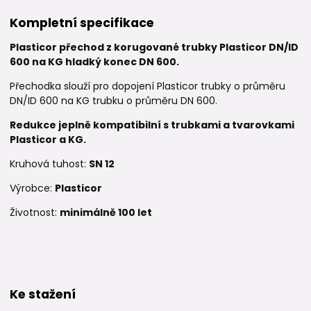
Kompletní specifikace
Plasticor přechod z korugované trubky Plasticor DN/ID
600 na KG hladký konec DN 600.
Přechodka slouží pro dopojení Plasticor trubky o průměru
DN/ID 600 na KG trubku o průměru DN 600.
Redukce je
plně kompatibilní s trubkami a tvarovkami
Plasticor a KG.
Kruhová tuhost:
SN 12
Výrobce:
Plasticor
Životnost:
minimálně 100 let
Ke stažení