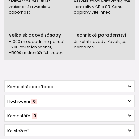
Máme více než 30 let
Veškeré zboží vám doručíme
zkušeností a vysokou
kamkoliv v ČR a SR. Cenu
odbornost.
dopravy víte ihned.
Velké skladové zásoby
Technické poradenství
+1000 m odpadního potrubí,
Unikátní návody. Zavolejte,
+200 revizních šachet,
poradíme.
+5000 m drenážních trubek
Kompletní specifikace
Hodnocení
0
Komentáře
0
Ke stažení