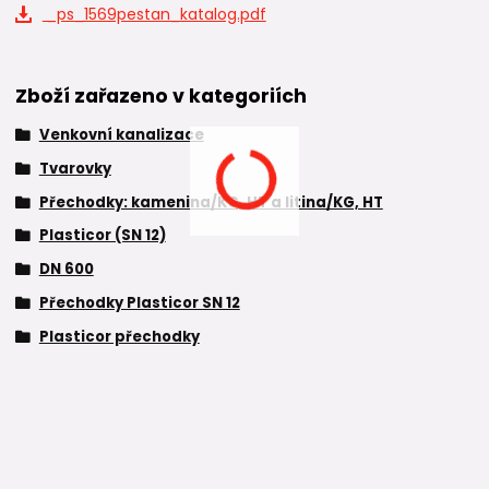
_ps_1569pestan_katalog.pdf
Zboží zařazeno v kategoriích
Venkovní kanalizace
Tvarovky
Přechodky: kamenina/KG, HT a litina/KG, HT
Plasticor (SN 12)
DN 600
Přechodky Plasticor SN 12
Plasticor přechodky