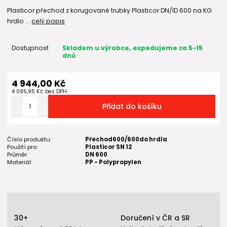
Plasticor přechod z korugované trubky Plasticor DN/ID 600 na KG
hrdlo ...
celý popis
Dostupnost
Skladem u výrobce, expedujeme za 5-15
dnů
4 944,00 Kč
4 085,95 Kč
bez DPH
Přidat do košíku
Číslo produktu:
Přechod600/600do hrdla
Použití pro:
Plasticor SN 12
Průměr:
DN 600
Materiál:
PP - Polypropylen
30+
Doručení v ČR a SR