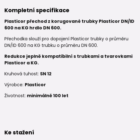
Kompletní specifikace
Plasticor přechod z korugované trubky Plasticor DN/ID
600 na KG hrdlo DN 600.
Přechodka slouží pro dopojení Plasticor trubky o průměru
DN/ID 600 na KG trubku o průměru DN 600.
Redukce je
plně kompatibilní s trubkami a tvarovkami
Plasticor a KG.
Kruhová tuhost:
SN 12
Výrobce:
Plasticor
Životnost:
minimálně 100 let
Ke stažení