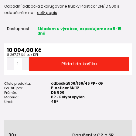
Odpadní odbočka z korugované trubky Plasticor DN/ID 500 s
odbočením na...
celý popis
Dostupnost
Skladem u výrobce, expedujeme za 5-15
dnů
10 004,00 Kč
8 267,77 Kč
bez DPH
Přidat do košíku
Číslo produktu:
odbočka500/160/45 PP-KG
Použití pro:
Plasticor SN 12
Průměr:
DN 500
Materiál:
PP - Polypropylen
Úhel:
45°
30+
Doručení v ČR a SR