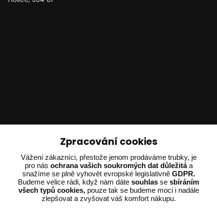
Technické poradenství
Zpracování cookies
Ing. Adam Dvořák
Vážení zákazníci, přestože jenom prodáváme trubky, je
pro nás
ochrana vašich soukromých dat důležitá
a
+420 602 234 254
snažíme se plně vyhovět evropské legislativně
GDPR.
(Po-Pá 8:00 - 15:00)
Budeme velice rádi, když nám dáte
souhlas
se
sbíráním
všech typů cookies,
pouze tak se budeme moci i nadále
potrebujiporadit@dvorak-karlik.cz
zlepšovat a zvyšovat váš komfort nákupu.