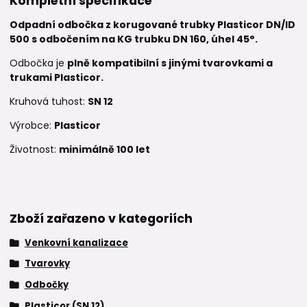
Kompletní specifikace
Odpadní odbočka z korugované trubky Plasticor DN/ID
500 s odbočením na KG trubku DN 160, úhel 45°.
Odbočka je
plně kompatibilní s jinými tvarovkami a
trukami Plasticor.
Kruhová tuhost:
SN 12
Výrobce:
Plasticor
Životnost:
minimálně 100 let
Zboží zařazeno v kategoriích
Venkovní kanalizace
Tvarovky
Odbočky
Plasticor (SN 12)