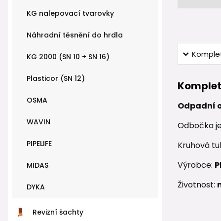
KG nalepovací tvarovky
Náhradní těsnění do hrdla
Komplet
KG 2000 (SN 10 + SN 16)
Plasticor (SN 12)
Komplet
OSMA
Odpadní o
WAVIN
Odbočka j
PIPELIFE
Kruhová tu
Výrobce:
P
MIDAS
Životnost:
DYKA
Revizní šachty