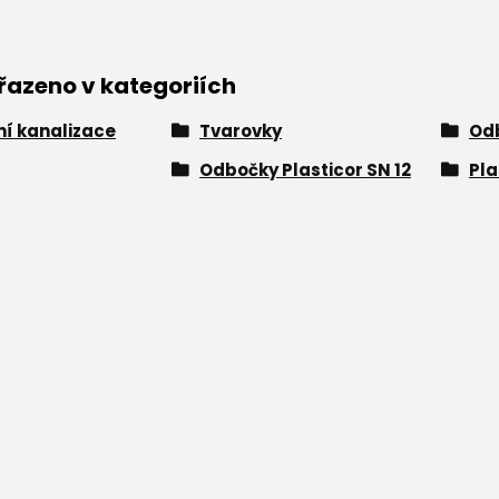
řazeno v kategoriích
í kanalizace
Tvarovky
Od
Odbočky Plasticor SN 12
Pla