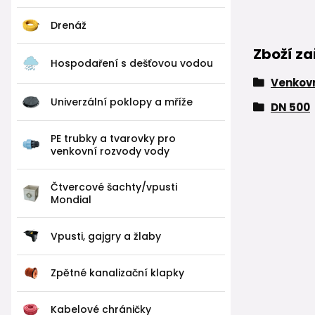
Drenáž
Zboží za
Hospodaření s dešťovou vodou
Venkovn
Univerzální poklopy a mříže
DN 500
PE trubky a tvarovky pro
venkovní rozvody vody
Čtvercové šachty/vpusti
Mondial
Vpusti, gajgry a žlaby
Zpětné kanalizační klapky
Kabelové chráničky