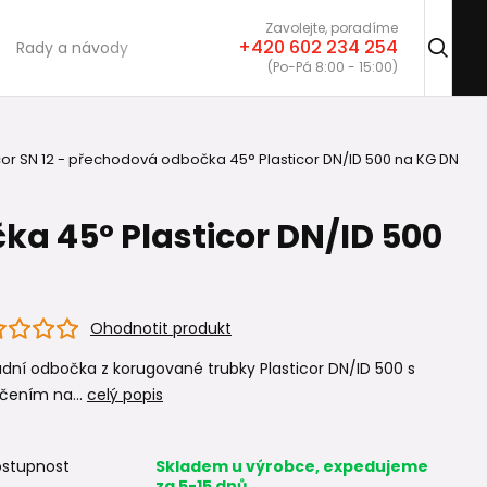
Zavolejte, poradíme
+420 602 234 254
Rady a návody
(Po-Pá 8:00 - 15:00)
cor SN 12 - přechodová odbočka 45° Plasticor DN/ID 500 na KG DN
ka 45° Plasticor DN/ID 500
Ohodnotit produkt
ní odbočka z korugované trubky Plasticor DN/ID 500 s
čením na...
celý popis
stupnost
Skladem u výrobce, expedujeme
za 5-15 dnů