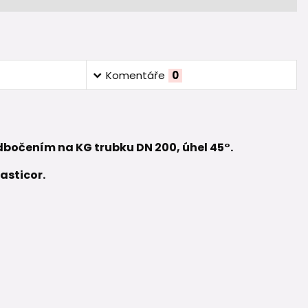
Komentáře
0
bočením na KG trubku DN 200, úhel 45°.
asticor.