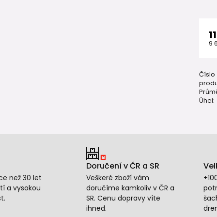
1
9 
Číslo
produ
Průmě
Úhel:
Doručení v ČR a SR
Vel
e než 30 let
Veškeré zboží vám
+10
tí a vysokou
doručíme kamkoliv v ČR a
potr
t.
SR. Cenu dopravy víte
šac
ihned.
dre