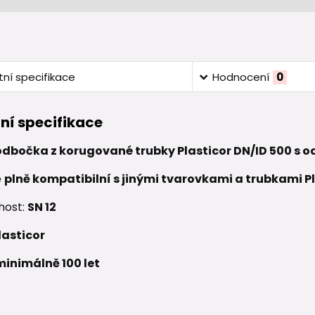
ní specifikace
Hodnocení
0
ní specifikace
dbočka z korugované trubky Plasticor DN/ID 500 s od
e
plně kompatibilní s jinými tvarovkami a trubkami Pl
host:
SN 12
lasticor
minimálně 100 let