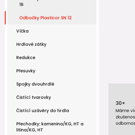
16
Odbočky Plasticor SN 12
Víčka
Hrdlové zátky
Redukce
Přesuvky
Spojky dvouhrdlé
Čistící tvarovky
30+
Čistící uzávěry do hrdla
Máme víc
zkušenos
odbornos
Přechodky: kamenina/KG, HT a
litina/KG, HT