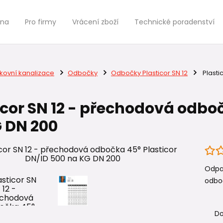
jna
Pro firmy
Vrácení zboží
Technické poradenství
kovní kanalizace
Odbočky
Odbočky Plasticor SN 12
Plasti
icor SN 12 - přechodová odboč
 DN 200
Odpad
odbo
Do