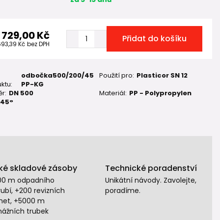
1 729,00 Kč
Přidat do košíku
693,39 Kč
bez DPH
odbočka500/200/45
Použití pro:
Plasticor SN 12
ktu:
PP-KG
r:
DN 500
Materiál:
PP - Polypropylen
45°
ké skladové zásoby
Technické poradenství
00 m odpadního
Unikátní návody. Zavolejte,
ubí, +200 revizních
poradíme.
het, +5000 m
nážních trubek