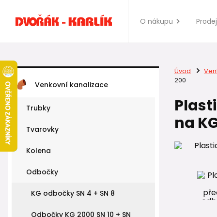
O nákupu
Prode
Úvod
Ven
200
Venkovní kanalizace
Plast
Trubky
na KG
Tvarovky
Kolena
Odbočky
KG odbočky SN 4 + SN 8
Odbočky KG 2000 SN 10 + SN