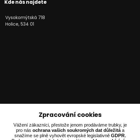
Kde nás najdete
Vysokomýtská 718
Holice, 534 01
Technické poradenství
Zpracování cookies
Vážení zákazníci, přestože jenom prodáváme trubky, je
Ing. Adam Dvořák
pro nás
ochrana vašich soukromých dat důležitá
a
+420 602 234 254
snažíme se plně vyhovět evropské legislativně
GDPR.
(Po-Pá 8:00 - 15:00)