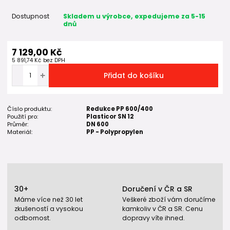
Dostupnost
Skladem u výrobce, expedujeme za 5-15
dnů
7 129,00 Kč
5 891,74 Kč
bez DPH
Přidat do košíku
Číslo produktu:
Redukce PP 600/400
Použití pro:
Plasticor SN 12
Průměr:
DN 600
Materiál:
PP - Polypropylen
30+
Doručení v ČR a SR
Máme více než 30 let
Veškeré zboží vám doručíme
zkušeností a vysokou
kamkoliv v ČR a SR. Cenu
odbornost.
dopravy víte ihned.