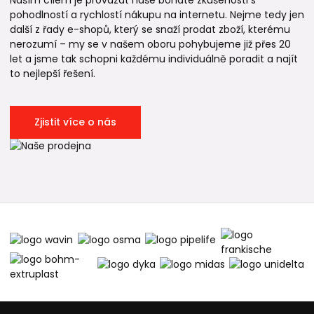
Naším cílem je provázat naše bohaté zkušenosti s
pohodlností a rychlostí nákupu na internetu. Nejme tedy jen
další z řady e-shopů, který se snaží prodat zboží, kterému
nerozumí – my se v našem oboru pohybujeme již přes 20
let a jsme tak schopni každému individuálně poradit a najít
to nejlepší řešení.
Zjistit více o nás