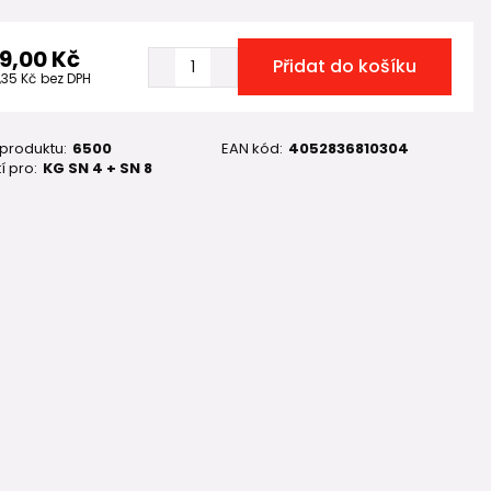
19,00 Kč
Přidat do košíku
,35 Kč
bez DPH
 produktu:
6500
EAN kód:
4052836810304
í pro:
KG SN 4 + SN 8