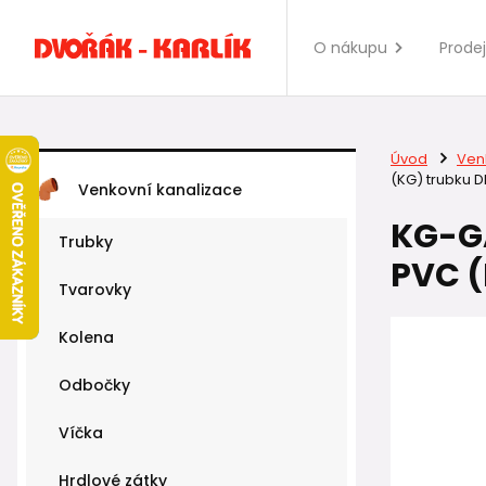
O nákupu
Prode
Úvod
Ven
(KG) trubku D
Venkovní kanalizace
KG-GA
Trubky
PVC (
Tvarovky
Kolena
Odbočky
Víčka
Hrdlové zátky