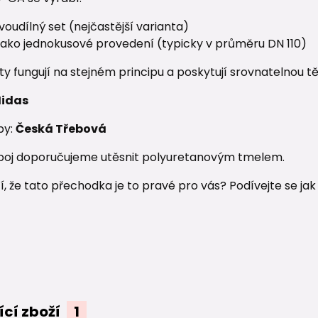
voudílný set (nejčastější varianta)
jako jednokusové provedení (typicky v průměru DN 110)
y fungují na stejném principu a poskytují srovnatelnou t
idas
by:
Česká Třebová
poj doporučujeme utěsnit polyuretanovým tmelem.
istí, že tato přechodka je to pravé pro vás? Podívejte se j
ící zboží
1