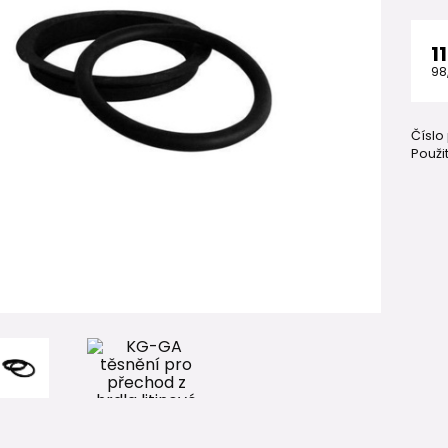
1
98
Číslo
Použit