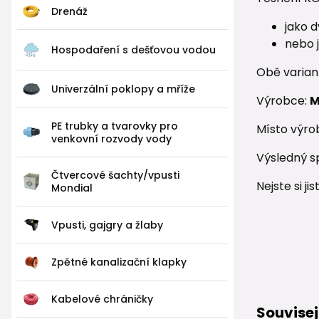
Drenáž
jako d
nebo 
Hospodaření s dešťovou vodou
Obě variant
Univerzální poklopy a mříže
Výrobce:
M
PE trubky a tvarovky pro
Místo výro
venkovní rozvody vody
Výsledný s
Čtvercové šachty/vpusti
Nejste si j
Mondial
Vpusti, gajgry a žlaby
Zpětné kanalizační klapky
Kabelové chráničky
Souvisej