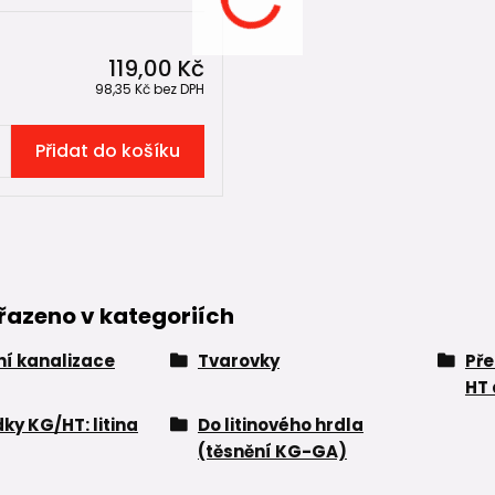
119,00 Kč
98,35 Kč
bez DPH
Přidat do košíku
řazeno v kategoriích
í kanalizace
Tvarovky
Př
HT 
ky KG/HT: litina
Do litinového hrdla
(těsnění KG-GA)