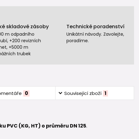
ké skladové zásoby
Technické poradenství
00 m odpadního
Unikátní návody. Zavolejte,
ubí, +200 revizních
poradíme.
het, +5000 m
nážních trubek
omentáře
0
Související zboží
1
ku PVC (KG, HT) o průměru DN 125
.