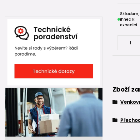
Skladem,
ihned k
expedici
Zboží za
Venkovn
Přechod