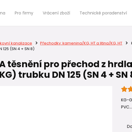
jna
Pro firmy
Vrácení zboží
Technické poradenství
kovní kanalizace
Přechodky: kamenina/KG, HT a litina/KG, HT
N 125 (SN 4 + SN 8)
 těsnění pro přechod z hrdla 
KG) trubku DN 125 (SN 4 + SN 
KG-GA
PVC..
Do