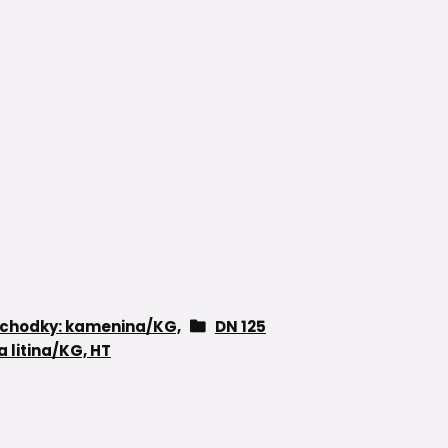
echodky: kamenina/KG,
DN 125
a litina/KG, HT