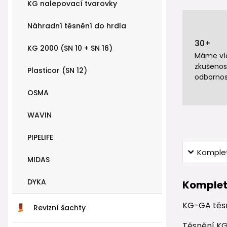
KG nalepovací tvarovky
Náhradní těsnění do hrdla
30+
KG 2000 (SN 10 + SN 16)
Máme víc
zkušenos
Plasticor (SN 12)
odbornos
OSMA
WAVIN
PIPELIFE
Komplet
MIDAS
DYKA
Komplet
KG-GA těs
Revizní šachty
Těsnění KG