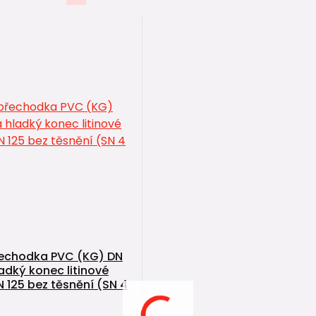
echodka PVC (KG) DN
ladký konec litinové
N 125 bez těsnění (SN 4