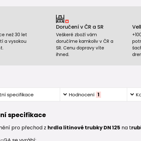
Doručení v ČR a SR
Vel
e než 30 let
Veškeré zboží vám
+10
tí a vysokou
doručíme kamkoliv v ČR a
potr
t.
SR. Cenu dopravy víte
šac
ihned.
dre
ní specifikace
Hodnocení
1
K
ní specifikace
nění pro přechod z
hrdla litinové trubky DN 125
na t
rub
-GA se vyrábí: