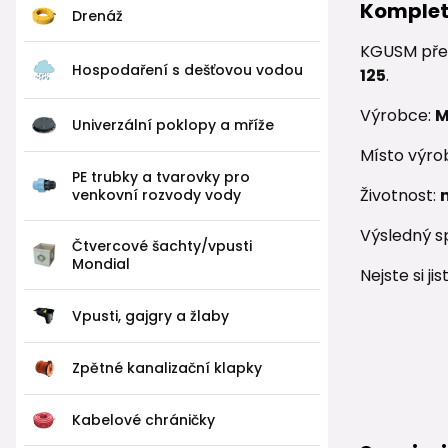
Komplet
Drenáž
KGUSM pře
Hospodaření s dešťovou vodou
125
.
Výrobce:
M
Univerzální poklopy a mříže
Místo výro
PE trubky a tvarovky pro
Životnost:
venkovní rozvody vody
Výsledný s
Čtvercové šachty/vpusti
Mondial
Nejste si j
Vpusti, gajgry a žlaby
Zpětné kanalizační klapky
Kabelové chráničky