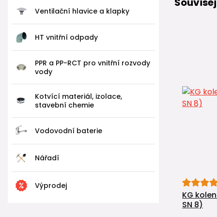
Souvisej
Ventilační hlavice a klapky
HT vnitřní odpady
PPR a PP-RCT pro vnitřní rozvody
vody
Kotvící materiál, izolace,
stavební chemie
Vodovodní baterie
Nářadí
Výprodej
KG kolen
SN 8)