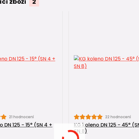
ící zboží
2
21 hodnocení
22 hodnocení
o DN 125 - 15° (SN 4 +
KG koleno DN 125 - 45° (S
SN 8)