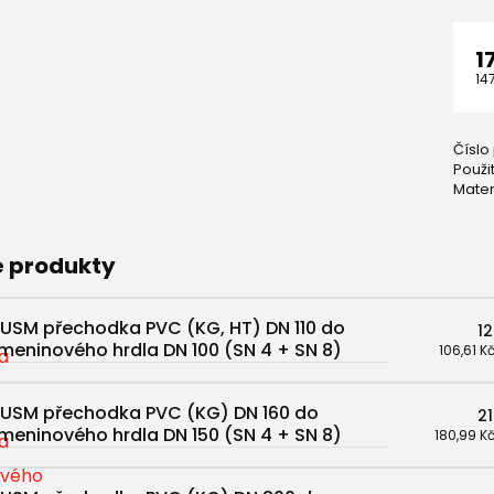
1
14
Číslo
Použit
Mater
 produkty
USM přechodka PVC (KG, HT) DN 110 do
12
meninového hrdla DN 100 (SN 4 + SN 8)
106,61 K
USM přechodka PVC (KG) DN 160 do
21
meninového hrdla DN 150 (SN 4 + SN 8)
180,99 K