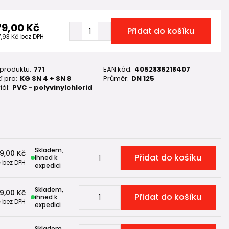
79,00 Kč
Přidat do košíku
7,93 Kč
bez DPH
 produktu:
771
EAN kód:
4052836218407
í pro:
KG SN 4 + SN 8
Průměr:
DN 125
iál:
PVC - polyvinylchlorid
Skladem,
9,00 Kč
Přidat do košíku
ihned k
č
bez DPH
expedici
Skladem,
9,00 Kč
Přidat do košíku
ihned k
č
bez DPH
expedici
Skladem,