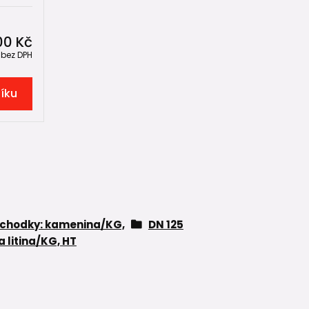
00 Kč
č
bez DPH
šíku
echodky: kamenina/KG,
DN 125
a litina/KG, HT