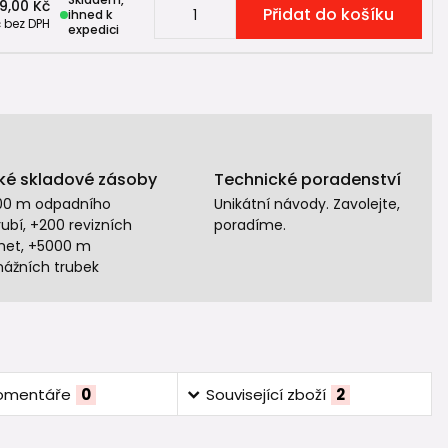
9,00 Kč
Přidat do košíku
ihned k
č
bez DPH
expedici
ké skladové zásoby
Technické poradenství
00 m odpadního
Unikátní návody. Zavolejte,
ubí, +200 revizních
poradíme.
het, +5000 m
nážních trubek
omentáře
0
Související zboží
2