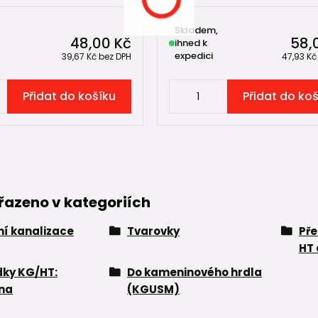
Skladem,
48,00 Kč
58,
ihned k
expedici
39,67 Kč
bez DPH
47,93 K
Přidat do košíku
Přidat do ko
řazeno v kategoriích
í kanalizace
Tvarovky
Př
HT 
ky KG/HT:
Do kameninového hrdla
na
(KGUSM)