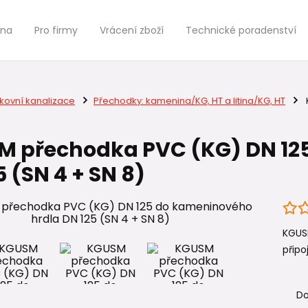
jna
Pro firmy
Vrácení zboží
Technické poradenství
kovní kanalizace
Přechodky: kamenina/KG, HT a litina/KG, HT
 přechodka PVC (KG) DN 12
5 (SN 4 + SN 8)
KGUS
připoj
Do