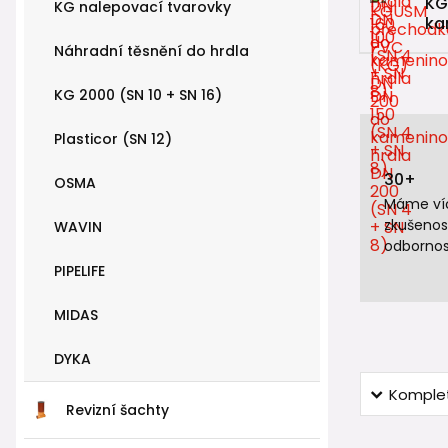
KG
KG nalepovací tvarovky
ka
Náhradní těsnění do hrdla
KG 2000 (SN 10 + SN 16)
Plasticor (SN 12)
30+
OSMA
Máme víc
zkušenos
WAVIN
odbornos
PIPELIFE
MIDAS
DYKA
Komplet
Revizní šachty