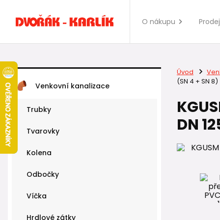
O nákupu
Prode
Úvod
Ven
(SN 4 + SN 8)
Venkovní kanalizace
KGUSM
Trubky
DN 12
Tvarovky
Kolena
Odbočky
Víčka
Hrdlové zátky