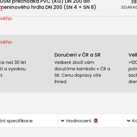
USM přechodka PVC (KG) DN 200 do
38
meninového hrdla DN 200 (SN 4 + SN 8)
321,49 K
Doručení v ČR a SR
Vel
e než 30 let
Veškeré zboží vám
+10
tí a vysokou
doručíme kamkoliv v ČR a
potr
t.
SR. Cenu dopravy víte
šac
ihned.
dre
ní specifikace
Hodnocení
0
K