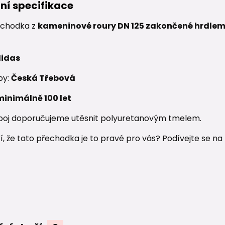
ní specifikace
chodka z
kameninové roury DN 125 zakončené hrdle
idas
by:
Česká Třebová
minimálně 100 let
poj doporučujeme utěsnit polyuretanovým tmelem.
istí, že tato přechodka je to pravé pro vás? Podívejte se na