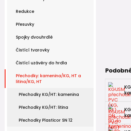
Redukce
Přesuvky
Spojky dvouhrdlé
Čistící tvarovky
Čistící uzávěry do hrdla
Podobné
Přechodky: kamenina/KG, HT a
litina/KG, HT
KG
ka
Přechodky KG/HT: kamenina
Přechodky KG/HT: litina
KG
ka
Přechodky Plasticor SN 12