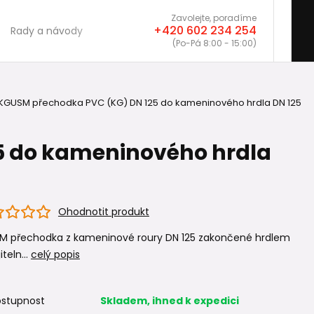
Zavolejte, poradíme
+420 602 234 254
Rady a návody
(Po-Pá 8:00 - 15:00)
KGUSM přechodka PVC (KG) DN 125 do kameninového hrdla DN 125
5 do kameninového hrdla
Ohodnotit produkt
M přechodka z kameninové roury DN 125 zakončené hrdlem
iteln...
celý popis
stupnost
Skladem, ihned k expedici