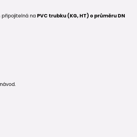
m
připojitelná na
PVC trubku (KG, HT) o průměru DN
 návod.