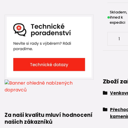
Skladem,
ihned k
expedici
Zboží za
Venkovn
Přechod
Za naši kvalitu mluví hodnocení
kameni
našich zákazníků