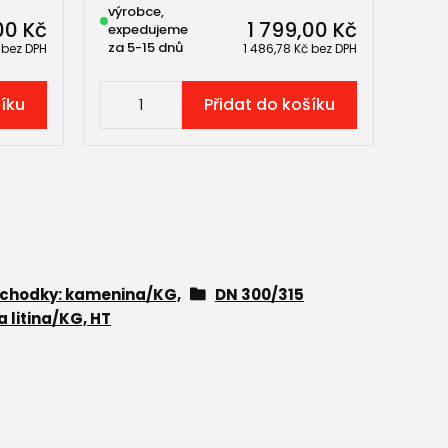
výrobce,
00 Kč
1 799,00 Kč
expedujeme
za 5-15 dnů
č
bez DPH
1 486,78 Kč
bez DPH
šíku
Přidat do košíku
echodky: kamenina/KG,
DN 300/315
a litina/KG, HT