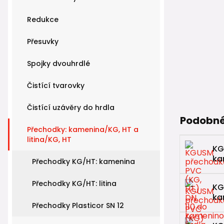
Redukce
Přesuvky
Spojky dvouhrdlé
Čistící tvarovky
Čistící uzávěry do hrdla
Podobné
Přechodky: kamenina/KG, HT a
litina/KG, HT
KG
ka
Přechodky KG/HT: kamenina
Přechodky KG/HT: litina
KG
ka
Přechodky Plasticor SN 12