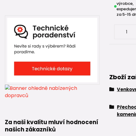
výrobce,
expeduje
za 5-15 d
Zboží za
Venkovn
Přechod
kameni
Za naši kvalitu mluví hodnocení
našich zákazníků