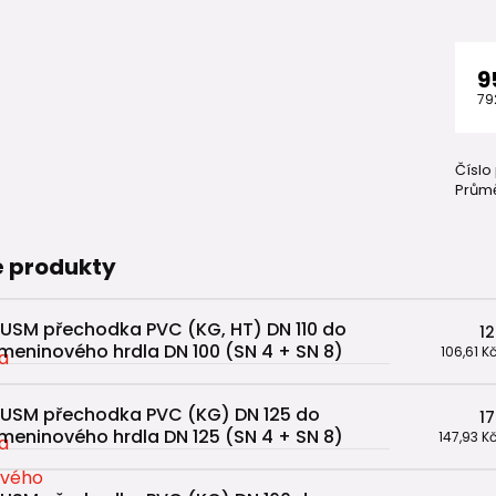
9
79
Číslo
Průmě
 produkty
USM přechodka PVC (KG, HT) DN 110 do
12
meninového hrdla DN 100 (SN 4 + SN 8)
106,61 K
USM přechodka PVC (KG) DN 125 do
17
meninového hrdla DN 125 (SN 4 + SN 8)
147,93 K