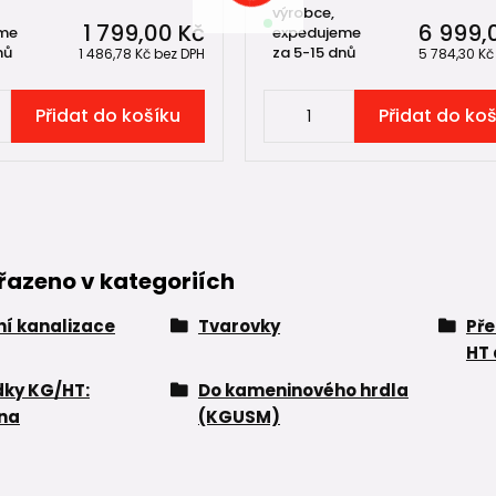
výrobce,
1 799,00 Kč
6 999,
me
expedujeme
nů
za 5-15 dnů
1 486,78 Kč
bez DPH
5 784,30 K
Přidat do košíku
Přidat do ko
řazeno v kategoriích
í kanalizace
Tvarovky
Př
HT 
ky KG/HT:
Do kameninového hrdla
na
(KGUSM)