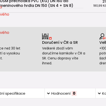
USM přechodka PVC (KG) DN 160 do
21
meninového hrdla DN 150 (SN 4 + SN 8)
180,99 K
Doručení v ČR a SR
Vel
e než 30 let
Veškeré zboží vám
+10
tí a vysokou
doručíme kamkoliv v ČR a
potr
t.
SR. Cenu dopravy víte
šac
ihned.
dre
ní specifikace
Hodnocení
0
K