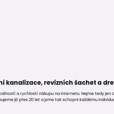
ní kanalizace, revizních šachet a d
lností a rychlostí nákupu na internetu. Nejme tedy jen d
me již přes 20 let a jsme tak schopni každému individuáln