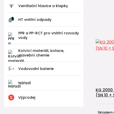
Ventilační hlavice a klapky
HT vnitřní odpady
PPR a PP-RCT pro vnitřní rozvody
vody
Kotvící materiál, izolace,
stavební chemie
Vodovodní baterie
Nářadí
KG 2000 
(SN 10 + 
Výprodej
Skladem 