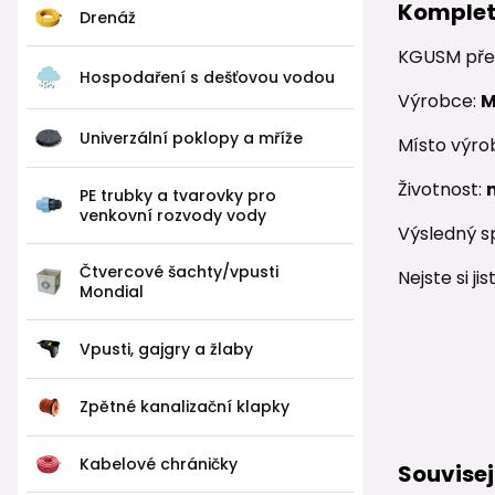
Komplet
Drenáž
KGUSM pře
Hospodaření s dešťovou vodou
Výrobce:
M
Univerzální poklopy a mříže
Místo výro
Životnost:
PE trubky a tvarovky pro
venkovní rozvody vody
Výsledný s
Čtvercové šachty/vpusti
Nejste si j
Mondial
Vpusti, gajgry a žlaby
Zpětné kanalizační klapky
Kabelové chráničky
Souvisej