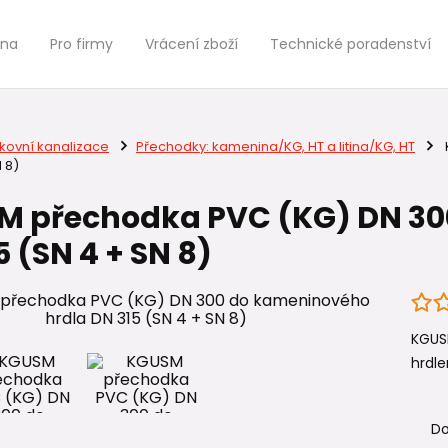
jna
Pro firmy
Vrácení zboží
Technické poradenství
kovní kanalizace
Přechodky: kamenina/KG, HT a litina/KG, HT
N 8)
 přechodka PVC (KG) DN 30
5 (SN 4 + SN 8)
KGUS
hrdle
Do