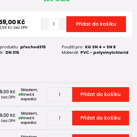
59,00 Kč
Přidat do košíku
2,56 Kč
bez DPH
 produktu:
přechod315
Použití pro:
KG SN 4 + SN 8
r:
DN 315
Materiál:
PVC - polyvinylchlorid
Skladem,
9,00 Kč
Přidat do košíku
ihned k
č
bez DPH
expedici
Skladem,
9,00 Kč
Přidat do košíku
ihned k
č
bez DPH
expedici
Skladem,