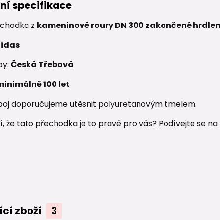
ní specifikace
chodka z
kameninové roury DN 300 zakončené hrdle
idas
by:
Česká Třebová
minimálně 100 let
poj doporučujeme utěsnit polyuretanovým tmelem.
istí, že tato přechodka je to pravé pro vás? Podívejte se na
ící zboží
3