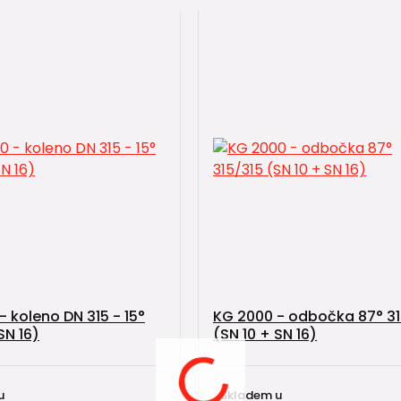
- koleno DN 315 - 15°
KG 2000 - odbočka 87° 31
SN 16)
(SN 10 + SN 16)
u
Skladem u