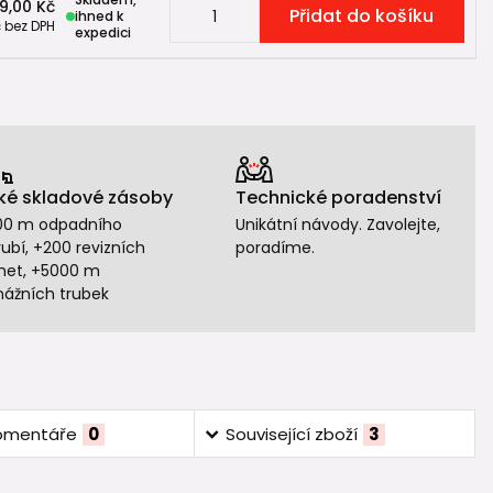
9,00 Kč
Přidat do košíku
ihned k
č
bez DPH
expedici
ké skladové zásoby
Technické poradenství
00 m odpadního
Unikátní návody. Zavolejte,
ubí, +200 revizních
poradíme.
het, +5000 m
nážních trubek
omentáře
0
Související zboží
3