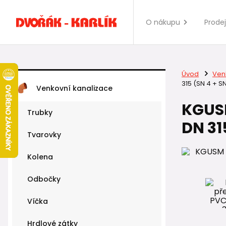
O nákupu
Prode
Úvod
Ven
315 (SN 4 + S
Venkovní kanalizace
KGUSM
Trubky
DN 31
Tvarovky
Kolena
Odbočky
Víčka
Hrdlové zátky