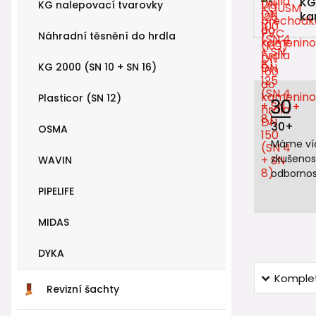
KG
KG nalepovací tvarovky
ka
Náhradní těsnění do hrdla
KG 2000 (SN 10 + SN 16)
Plasticor (SN 12)
30+
OSMA
Máme víc
zkušenos
WAVIN
odbornos
PIPELIFE
MIDAS
DYKA
Komplet
Revizní šachty