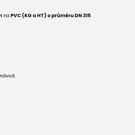
m
na
PVC (KG a HT) o průměru DN 315
.
 návod.