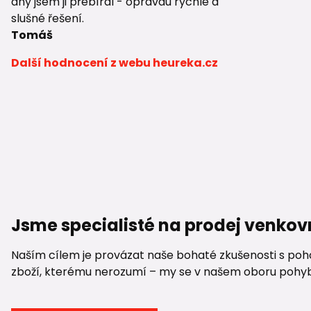
dny jsem ji přebíral - opravdu rychlé a
slušné řešení.
Tomáš
Další hodnocení z webu heureka.cz
Jsme specialisté na prodej venkov
Naším cílem je provázat naše bohaté zkušenosti s pohod
zboží, kterému nerozumí – my se v našem oboru pohybuje