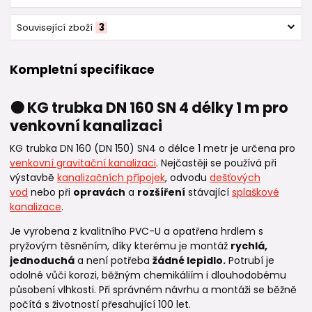
Související zboží
3
Kompletní specifikace
🟠 KG trubka DN 160 SN 4 délky 1 m pro
venkovní kanalizaci
KG trubka DN 160 (DN 150) SN4 o délce 1 metr je určena pro
venkovní gravitační kanalizaci
. Nejčastěji se používá při
výstavbě
kanalizačních přípojek
, odvodu
dešťových
vod
nebo při
opravách
a
rozšíření
stávající
splaškové
kanalizace
.
Je vyrobena z kvalitního PVC-U a opatřena hrdlem s
pryžovým těsněním, díky kterému je montáž
rychlá,
jednoduchá
a není potřeba
žádné lepidlo.
Potrubí je
odolné vůči korozi, běžným chemikáliím i dlouhodobému
působení vlhkosti. Při správném návrhu a montáži se běžně
počítá s životností přesahující 100 let.