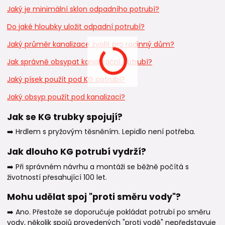
Jaký je minimální sklon odpadního potrubí?
Do jaké hloubky uložit odpadní potrubí?
Jaký průměr kanalizace zvolit pro rodinný dům?
Jak správně obsypat kanalizační potrubí?
Jaký písek použít pod KG potrubí?
Jaký obsyp použít pod kanalizaci?
Jak se KG trubky spojují?
➡️ Hrdlem s pryžovým těsněním. Lepidlo není potřeba.
Jak dlouho KG potrubí vydrží?
➡️ Při správném návrhu a montáži se běžně počítá s
životností přesahující 100 let.
Mohu udělat spoj "proti směru vody"?
➡️ Ano. Přestože se doporučuje pokládat potrubí po směru
vody, několik spojů provedených "proti vodě" nepředstavuje