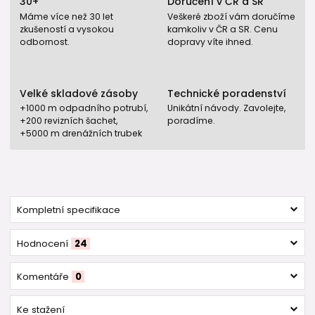
30+
Doručení v ČR a SR
Máme více než 30 let
Veškeré zboží vám doručíme
zkušeností a vysokou
kamkoliv v ČR a SR. Cenu
odbornost.
dopravy víte ihned.
Velké skladové zásoby
Technické poradenství
+1000 m odpadního potrubí,
Unikátní návody. Zavolejte,
+200 revizních šachet,
poradíme.
+5000 m drenážních trubek
Kompletní specifikace
Hodnocení
24
Komentáře
0
Ke stažení