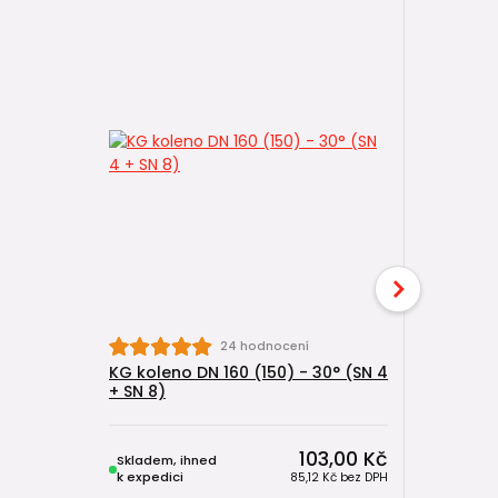
24 hodnocení
KG koleno DN 160 (150) - 30° (SN 4
KG koleno
+ SN 8)
4 + SN 8)
103,00 Kč
Skladem, ihned
Skladem, 
k expedici
k expedici
85,12 Kč
bez DPH