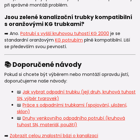
při správné montáži problém.
Jsou zelené kanalizační trubky kompatibilní
s oranžovými KG trubkami?
➡️ Ano.
Potrubí s vyšší kruhovou tuhostí KG 2000
je se
standardní oranžovým
KG potrubím
plně kompatibilní. Liší
se především svou pevností.
📚 Doporučené návody
Pokud si chcete být výběrem nebo montáží opravdu jistí,
doporučujeme naše návody:
📖
Jak vybrat odpadní trubku (její druh, kruhová tuhost
SN, výběr tvarovek)
📖
Práce s odpadními trubkami (spojování, uložení,
sklon)
📖
Druhy venkovního odpadního potrubí (kruhová
tuhost SN, materiál, použití)
➡️
Zobrazit celou znalostní bázi o kanalizaci