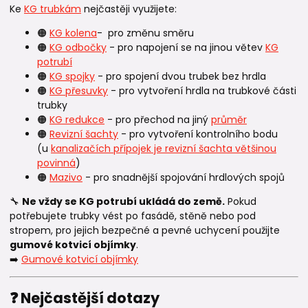
Ke
KG trubkám
nejčastěji využijete:
🟠
KG kolena
- pro změnu směru
🟠
KG odbočky
- pro napojení se na jinou větev
KG
potrubí
🟠
KG spojky
- pro spojení dvou trubek bez hrdla
🟠
KG přesuvky
- pro vytvoření hrdla na trubkové části
trubky
🟠
KG redukce
- pro přechod na jiný
průměr
🟠
Revizní šachty
- pro vytvoření kontrolního bodu
(u
kanalizačích přípojek je revizní šachta většinou
povinná
)
🟠
Mazivo
- pro snadnější spojování hrdlových spojů
🔧
Ne vždy se KG potrubí ukládá do země.
Pokud
potřebujete trubky vést po fasádě, stěně nebo pod
stropem, pro jejich bezpečné a pevné uchycení použijte
gumové kotvicí objímky
.
➡️
Gumové kotvicí objímky
❓ Nejčastější dotazy