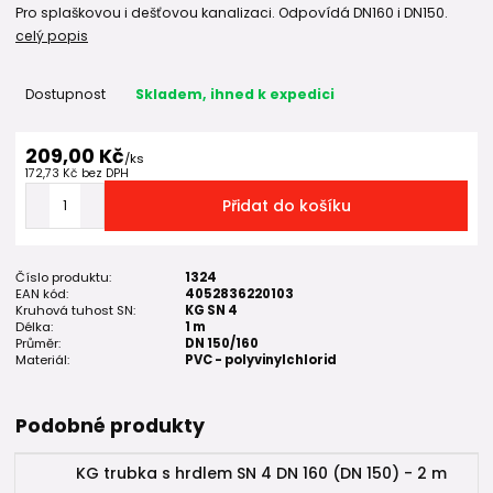
Pro splaškovou i dešťovou kanalizaci. Odpovídá DN160 i DN150.
celý popis
Dostupnost
Skladem, ihned k expedici
209,00 Kč
/
ks
172,73 Kč
bez DPH
Přidat do košíku
Číslo produktu:
1324
EAN kód:
4052836220103
Kruhová tuhost SN:
KG SN 4
Délka:
1 m
Průměr:
DN 150/160
Materiál:
PVC - polyvinylchlorid
Podobné produkty
KG trubka s hrdlem SN 4 DN 160 (DN 150) - 2 m