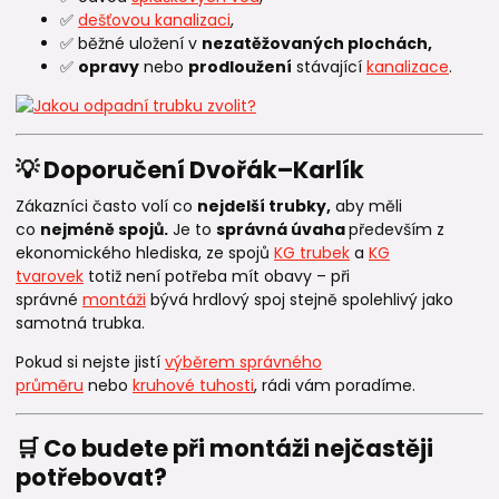
✅
dešťovou kanalizaci
,
✅ běžné uložení v
nezatěžovaných plochách,
✅
opravy
nebo
prodloužení
stávající
kanalizace
.
💡 Doporučení Dvořák–Karlík
Zákazníci často volí co
nejdelší trubky,
aby měli
co
nejméně spojů.
Je to
správná úvaha
především z
ekonomického hlediska, ze spojů
KG trubek
a
KG
tvarovek
totiž není potřeba mít obavy – při
správné
montáži
bývá hrdlový spoj stejně spolehlivý jako
samotná trubka.
Pokud si nejste jistí
výběrem správného
průměru
nebo
kruhové tuhosti
, rádi vám poradíme.
🛒 Co budete při montáži nejčastěji
potřebovat?