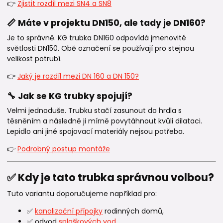
👉
Zjistit rozdíl mezi SN4 a SN8
📏 Máte v projektu DN150, ale tady je DN160?
Je to správně. KG trubka DN160 odpovídá jmenovité
světlosti DN150. Obě označení se používají pro stejnou
velikost potrubí.
👉
Jaký je rozdíl mezi DN 160 a DN 150?
🔧 Jak se KG trubky spojují?
Velmi jednoduše. Trubku stačí zasunout do hrdla s
těsněním a následně ji mírně povytáhnout kvůli dilataci.
Lepidlo ani jiné spojovací materiály nejsou potřeba.
👉
Podrobný postup montáže
✅ Kdy je tato trubka správnou volbou?
Tuto variantu doporučujeme například pro:
✅
kanalizační přípojky
rodinných domů,
✅ odvod
splaškových vod
,