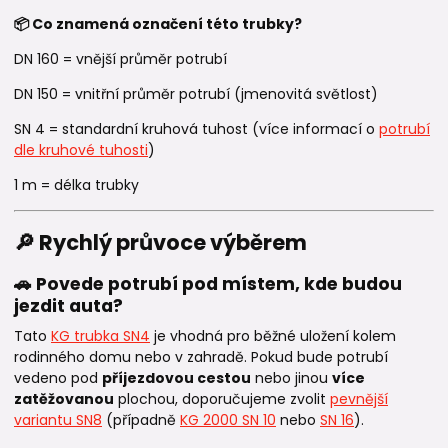
📦 Co znamená označení této trubky?
DN 160 = vnější průměr potrubí
DN 150 = vnitřní průměr potrubí (jmenovitá světlost)
SN 4 = standardní kruhová tuhost (více informací o
potrubí
dle kruhové tuhosti
)
1 m = délka trubky
🔎 Rychlý průvoce výběrem
🚗 Povede potrubí pod místem, kde budou
jezdit auta?
Tato
KG trubka SN4
je vhodná pro běžné uložení kolem
rodinného domu nebo v zahradě. Pokud bude potrubí
vedeno pod
příjezdovou cestou
nebo jinou
více
zatěžovanou
plochou, doporučujeme zvolit
pevnější
variantu SN8
(případně
KG 2000 SN 10
nebo
SN 16
).