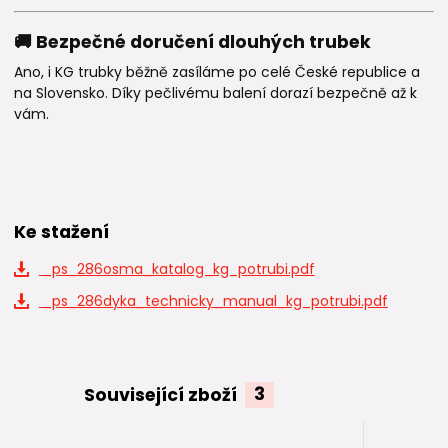
🚚 Bezpečné doručení dlouhých trubek
Ano, i KG trubky běžně zasíláme po celé České republice a
na Slovensko. Díky pečlivému balení dorazí bezpečně až k
vám.
Ke stažení
_ps_286osma_katalog_kg_potrubi.pdf
_ps_286dyka_technicky_manual_kg_potrubi.pdf
Související zboží
3