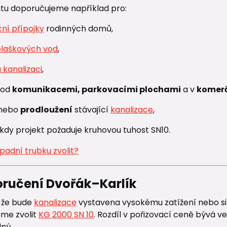
ntu doporučujeme například pro:
ční přípojky
rodinných domů,
plaškových vod
,
 kanalizaci
,
pod
komunikacemi, parkovacími plochami
a v
komerč
nebo
prodloužení
stávající
kanalizace
,
kdy projekt požaduje kruhovou tuhost SN10.
oručení Dvořák–Karlík
, že bude
kanalizace
vystavena vysokému zatížení nebo si n
me zvolit
KG 2000 SN 10
. Rozdíl v pořizovací ceně bývá 
ný.