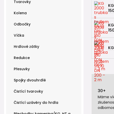
Tvarovky
KG
15
Kolena
Odbočky
KG
15
Víčka
Hrdlové zátky
KG
Redukce
Přesuvky
Spojky dvouhrdlé
30+
Čistící tvarovky
Máme víc
zkušenos
Čistící uzávěry do hrdla
odbornos
Přechodky: kamenina/KG, HT a