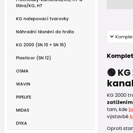
litina/KG, HT
KG nalepovací tvarovky
Náhradní těsnění do hrdla
Komplet
KG 2000 (SN 10 + SN 16)
Komplet
Plasticor (SN 12)
🟢 KG
OSMA
kanal
WAVIN
KG 2000 tru
PIPELIFE
zatížením
tam, kde
b
MIDAS
výstavbě
k
DYKA
Oproti st