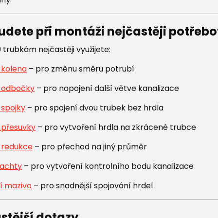
udete při montáži nejčastěji potřeb
trubkám nejčastěji využijete:
 kolena
– pro změnu směru potrubí
 odbočky
– pro napojení další větve kanalizace
 spojky
– pro spojení dvou trubek bez hrdla
 přesuvky
– pro vytvoření hrdla na zkrácené trubce
 redukce
– pro přechod na jiný průměr
šachty
– pro vytvoření kontrolního bodu kanalizace
í mazivo
– pro snadnější spojování hrdel
stější dotazy