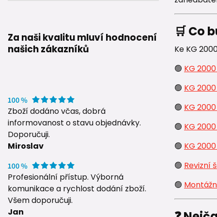
🛒 Co b
Za naši kvalitu mluví hodnocení
našich zákazníků
Ke KG 2000 
🟢
KG 2000
🟢
KG 2000
🟢
KG 2000
Zboží dodáno včas, dobrá
informovanost o stavu objednávky.
🟢
KG 2000
Doporučuji.
🟢
KG 2000
Miroslav
🟢
Revizní 
Profesionální přístup. Výborná
🟢
Montážn
komunikace a rychlost dodání zboží.
Všem doporučuji.
Jan
❓ Nejča