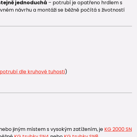
tejně jednoduchá
– potrubí je opatřeno hrdlem s
ávném návrhu a montáži se běžně počítá s životností
potrubí dle kruhové tuhosti
)
nebo jiným místem s vysokým zatížením, je
KG 2000 SN
 běžné
KG trubky SN4
nebo
KG trubky SN8
.