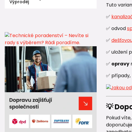
Tuto varia
✅
kanaliza
✅ odvod
s
✅
dešťovou
✅ uložení 
✅
opravy
✅ případy, 
💡 Dop
Pokud víte
doporučuje
zanedbatel