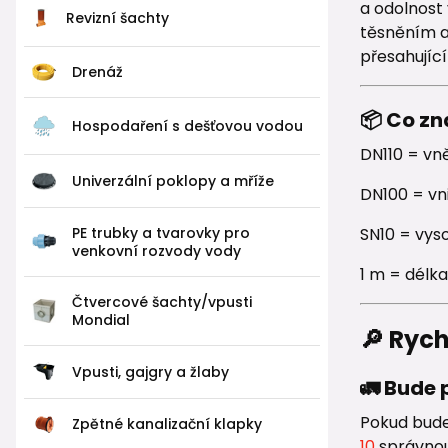
a odolnost
Revizní šachty
těsněním a 
přesahující 
Drenáž
📦 Co z
Hospodaření s dešťovou vodou
DN110 = vn
Univerzální poklopy a mříže
DN100 = vn
PE trubky a tvarovky pro
SN10 = vys
venkovní rozvody vody
1 m = délka
Čtvercové šachty/vpusti
Mondial
🔎 Ryc
Vpusti, gajgry a žlaby
🚛 Bude
Pokud bude
Zpětné kanalizační klapky
10
správnou