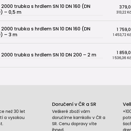
 2000 trubka s hrdlem SN 10 DN 160 (DN
379,0
0) – 0,5 m
313,22 K
 2000 trubka s hrdlem SN 10 DN 160 (DN
1 759,
0) – 3 m
1 453,72 K
1 859,
 2000 trubka s hrdlem SN 10 DN 200 – 2 m
1 536,36 K
Doručení v ČR a SR
Vel
e než 30 let
Veškeré zboží vám
+10
tí a vysokou
doručíme kamkoliv v ČR a
potr
t.
SR. Cenu dopravy víte
šac
ihned.
dre