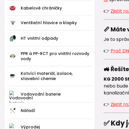
Kabelové chráničky
👉
Zjistit 
Ventilační hlavice a klapky
📏 Máte 
HT vnitřní odpady
Je to sprá
👉
Proč DN
PPR a PP-RCT pro vnitřní rozvody
vody
🚜 Řešít
Kotvící materiál, izolace,
stavební chemie
KG 2000 S
nebo bude 
kanalizační
Vodovodní baterie
👉
Zjistit 
Nářadí
✅ Kdy 
Výprodej