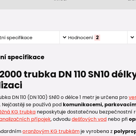
ní specifikace
Hodnocení
2
ní specifikace
 2000 trubka DN 110 SN10 délk
izaci
bka DN 110 (DN 100) SN10 o délce 1 metr je určena pro
ven
. Nejčastěji se používá pod
komunikacemi, parkovacím
ěžná KG trubka
neposkytuje dostatečnou bezpečnostní rez
analizačních přípojek
, odvodu
dešťových vod
nebo při
op
andardním
oranžovým KG trubkám
je vyrobena z
polyprop