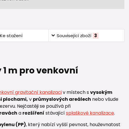
Ke stažení
Související zboží
3
y 1 m pro venkovní
kovní gravitační kanalizaci
v místech s
vysokým
i plochami,
v
průmyslových areálech
nebo všude
ervu. Nejčastěji se používá při
ravách
a
rozšíření
stávající
splaškové kanalizace
.
ylenu (PP)
, který nabízí vyšší pevnost, houževnatost