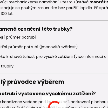
 vůči mechanickému namáhání. Přesto zůstává
montáž s
spojuje se pouhým zasunutím bez použití lepidla. Při spr
100 let.
namená označení této trubky?
ější průměr potrubí
itřní průměr potrubí (jmenovitá světlost)
oká kruhová tuhost pro vysoké zatížení (více informací o
 trubky
hlý průvodce výběrem
 potrubí vystaveno vysokému zatížení?
 kanalizace vedena pod komunikací, parkovací plochou 
 volbou. Nabízí výrazně vyšší bezpečnostní rezervu než