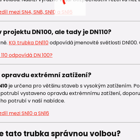
rozdíl mezi SN4, SN8, SN10 a SN16
v projektu DN100, ale tady je DN110?
vně.
KG trubka DN110
odpovídá jmenovité světlosti DN100. O
 110 odpovídá DN 100?
e opravdu extrémní zatížení?
N10
je určena pro většinu staveb s vysokým zatížením. Pok
potrubí vystaveno opravdu extrémnímu zatížení, doporu
ho potrubí v naší nabídce.
rozdíl mezi SN10 a SN16
je tato trubka správnou volbou?