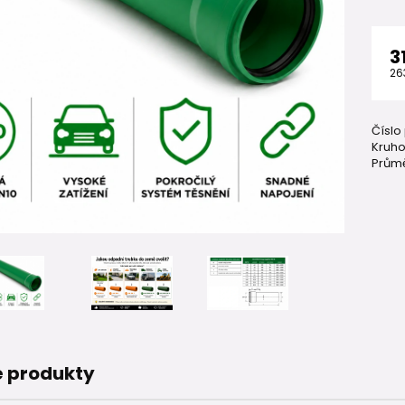
3
26
Číslo
Kruho
Průmě
 produkty