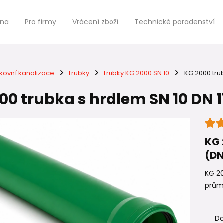
jna
Pro firmy
Vrácení zboží
Technické poradenství
kovní kanalizace
Trubky
Trubky KG 2000 SN 10
KG 2000 trub
00 trubka s hrdlem SN 10 DN 1
KG 
(DN
KG 20
prům
Do