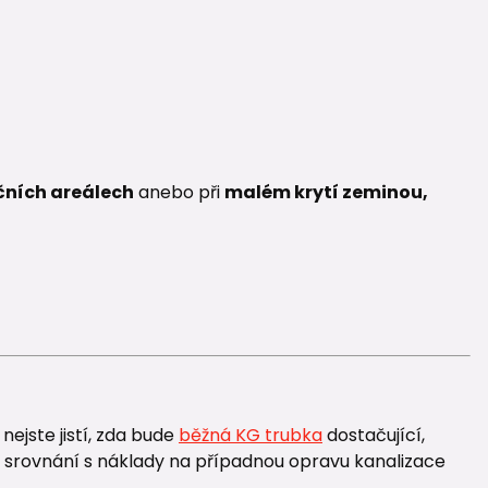
ních areálech
anebo při
malém krytí zeminou,
ejste jistí, zda bude
běžná KG trubka
dostačující,
ve srovnání s náklady na případnou opravu kanalizace