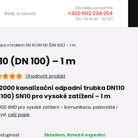
Zavolejte, poradíme
+420 602 234 254
Rady a návody
(Po-Pá 8:00 - 15:00)
ka s hrdlem SN 10 DN 110 (DN 100) – 1 m
10 (DN 100) – 1 m
Ohodnotit produkt
2000 kanalizační odpadní trubka DN110
100) SN10 pro vysoké zatížení – 1 m
00 SN10 pro vysoké zatížení – komunikace, parkoviště i
ysl.
celý popis
stupnost
Skladem, ihned k expedici