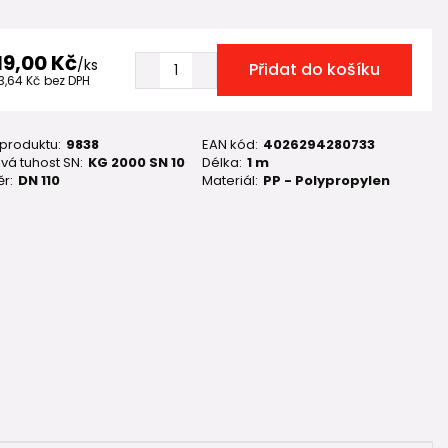
19,00 Kč
/
ks
Přidat do košíku
3,64 Kč
bez DPH
 produktu:
9838
EAN kód:
4026294280733
vá tuhost SN:
KG 2000 SN 10
Délka:
1 m
r:
DN 110
Materiál:
PP - Polypropylen