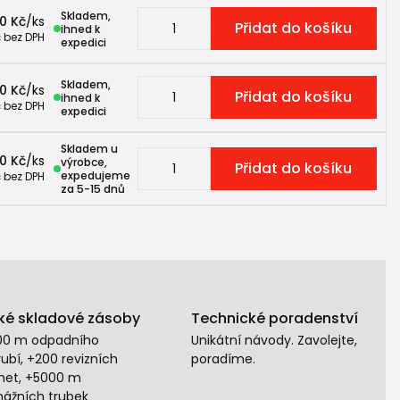
Skladem,
0 Kč
/
ks
Přidat do košíku
ihned k
č
bez DPH
expedici
Skladem,
00 Kč
/
ks
Přidat do košíku
ihned k
č
bez DPH
expedici
Skladem u
00 Kč
/
ks
výrobce,
Přidat do košíku
expedujeme
č
bez DPH
za 5-15 dnů
ké skladové zásoby
Technické poradenství
00 m odpadního
Unikátní návody. Zavolejte,
ubí, +200 revizních
poradíme.
het, +5000 m
nážních trubek