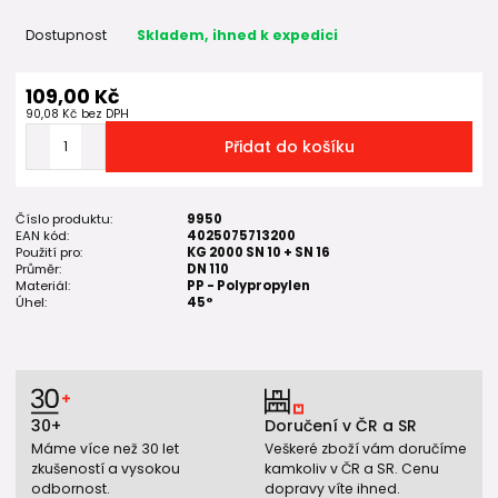
Dostupnost
Skladem, ihned k expedici
109,00 Kč
90,08 Kč
bez DPH
Přidat do košíku
Číslo produktu:
9950
EAN kód:
4025075713200
Použití pro:
KG 2000 SN 10 + SN 16
Průměr:
DN 110
Materiál:
PP - Polypropylen
Úhel:
45°
30+
Doručení v ČR a SR
Máme více než 30 let
Veškeré zboží vám doručíme
zkušeností a vysokou
kamkoliv v ČR a SR. Cenu
odbornost.
dopravy víte ihned.