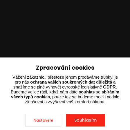
Technické poradenství
Zpracování cookies
Ing. Adam Dvořák
Vážení zákazníci, přestože jenom prodáváme trubky, je
pro nás
ochrana vašich soukromých dat důležitá
a
+420 602 234 254
snažíme se plně vyhovět evropské legislativně
GDPR.
(Po-Pá 8:00 - 15:00)
Budeme velice rádi, když nám dáte
souhlas
se
sbíráním
všech typů cookies,
pouze tak se budeme moci i nadále
potrebujiporadit@dvorak-karlik.cz
zlepšovat a zvyšovat váš komfort nákupu.
Souhlasím
Nastavení
2025 © Dvorak-Karlik.cz – Všechna práva vyhrazena. Design od