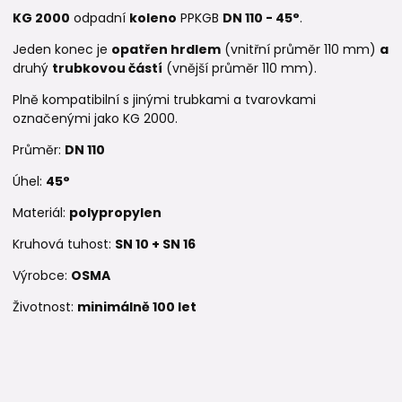
KG 2000
odpadní
koleno
PPKGB
DN 110 - 45°
.
Jeden konec je
opatřen hrdlem
(vnitřní průměr 110 mm)
a
druhý
trubkovou částí
(vnější průměr 110 mm).
Plně kompatibilní s jinými trubkami a tvarovkami
označenými jako KG 2000.
Průměr:
DN 110
Úhel:
45°
Materiál:
polypropylen
Kruhová tuhost:
SN 10 + SN 16
Výrobce:
OSMA
Životnost:
minimálně 100 let