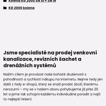
Kolena KG 2000 SN 10 + SN 16
KG 2000 kolena
Jsme specialisté na prodej venkovní
kanalizace, revizních šachet a
drenážních systémů
Naším cílem je provázat naše bohaté zkušenosti s
pohodlností a rychlostí nákupu na internetu. Nejme tedy jen
další z řady e-shopů, který se snaží prodat zboží, kterému
nerozumí – my se v našem oboru pohybujeme již přes 20
let a jsme tak schopni každému individuálně poradit a najít
to nejlepší řešení.