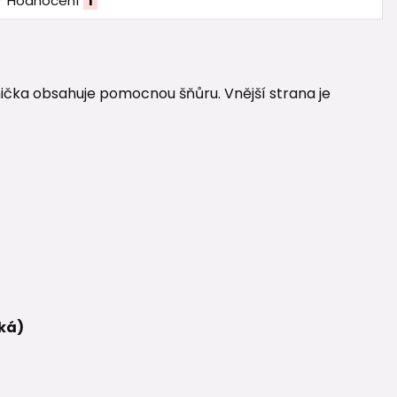
Hodnocení
1
čka obsahuje pomocnou šňůru. Vnější strana je
ká)