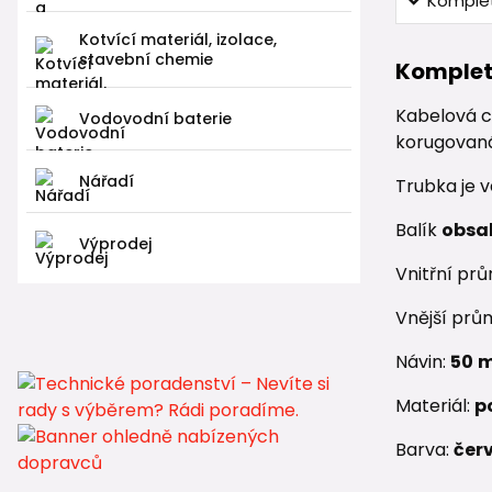
Komplet
Kotvící materiál, izolace,
stavební chemie
Komplet
Kabelová c
Vodovodní baterie
korugovaná 
Nářadí
Trubka je 
Balík
obsah
Výprodej
Vnitřní pr
Vnější prů
Návin:
50
Materiál:
p
Barva:
čer