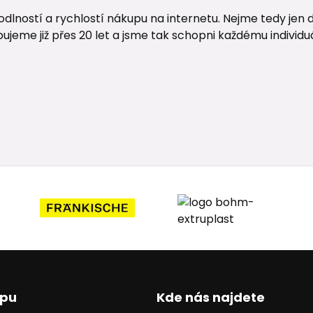
lností a rychlostí nákupu na internetu. Nejme tedy jen d
me již přes 20 let a jsme tak schopni každému individuáln
upu
Kde nás najdete