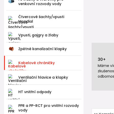
venkovní rozvody vody
Čtvercové šachty/vpusti
Mondial
Vpusti, gajgry a žlaby
Zpětné kanalizační klapky
30+
Kabelové chráničky
Máme víc
zkušenos
odbornos
Ventilační hlavice a klapky
HT vnitřní odpady
PPR a PP-RCT pro vnitřní rozvody
vody