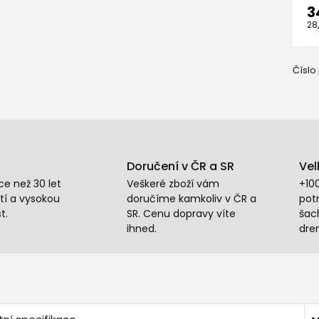
3
28
Číslo
Doručení v ČR a SR
Vel
e než 30 let
Veškeré zboží vám
+10
tí a vysokou
doručíme kamkoliv v ČR a
potr
t.
SR. Cenu dopravy víte
šac
ihned.
dre