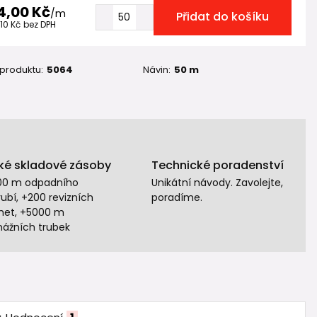
4,00 Kč
/
m
Přidat do košíku
,10 Kč
bez DPH
 produktu:
5064
Návin:
50 m
ké skladové zásoby
Technické poradenství
00 m odpadního
Unikátní návody. Zavolejte,
ubí, +200 revizních
poradíme.
het, +5000 m
nážních trubek