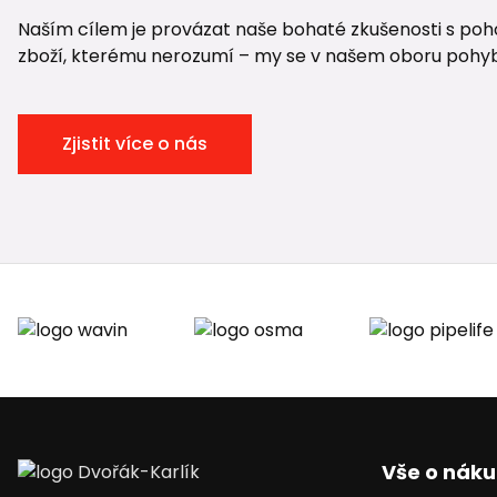
Naším cílem je provázat naše bohaté zkušenosti s pohod
zboží, kterému nerozumí – my se v našem oboru pohybuje
Zjistit více o nás
Vše o nák