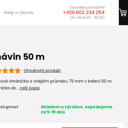
Zavolejte, poradíme
+420 602 234 254
Rady a návody
(Po-Pá 8:00 - 15:00)
návin 50 m
Ohodnotit produkt
lová chránička o vnějším průměru 75 mm v balení 50 m.
ička ob...
celý popis
stupnost
Skladem u výrobce, expedujeme
za 5-15 dnů