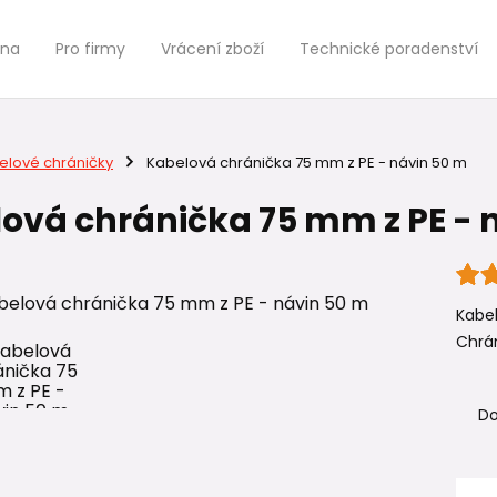
jna
Pro firmy
Vrácení zboží
Technické poradenství
elové chráničky
Kabelová chránička 75 mm z PE - návin 50 m
ová chránička 75 mm z PE - 
Kabe
Chrán
Do