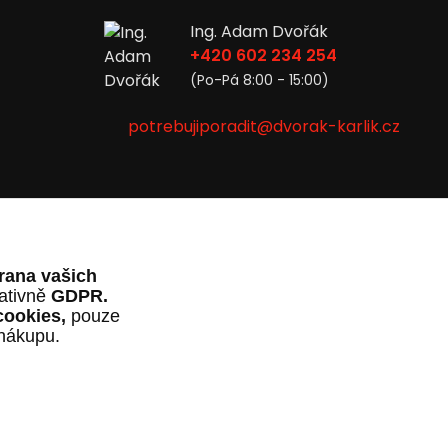
Ing. Adam Dvořák
+420 602 234 254
(Po-Pá 8:00 - 15:00)
potrebujiporadit@dvorak-karlik.cz
rana vašich
lativně
GDPR.
cookies,
pouze
 nákupu.
al
OndřejDvořák.com
.