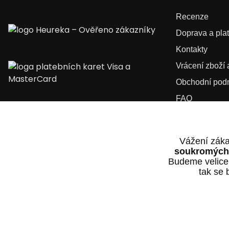
Recenze
Doprava a pla
Kontakty
Vrácení zboží
Obchodní pod
FAQ
Kariéra
Vážení záka
soukromých 
Budeme velice
tak se 
2025 © Dvorak-Karlik