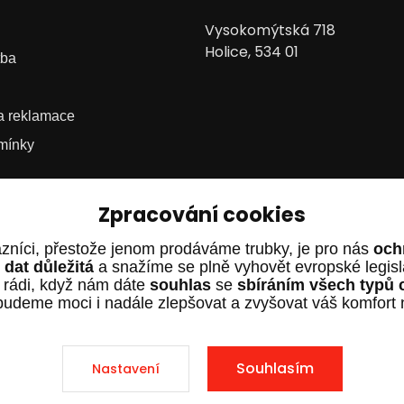
Vysokomýtská 718
Holice, 534 01
tba
 a reklamace
mínky
Zpracování cookies
zníci, přestože jenom prodáváme trubky, je pro nás
och
dat důležitá
a snažíme se plně vyhovět evropské legis
 rádi, když nám dáte
souhlas
se
sbíráním všech typů 
budeme moci i nadále zlepšovat a zvyšovat váš komfort
Souhlasím
Nastavení
.cz – Všechna práva vyhrazena. Design od
EmpireDesign
nakódov