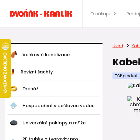
O nákupu
Prode
Úvod
Kab
Venkovní kanalizace
Kabel
Revizní šachty
TOP produkt
Drenáž
Hospodaření s dešťovou vodou
Univerzální poklopy a mříže
PE trubky a tvarovky pro