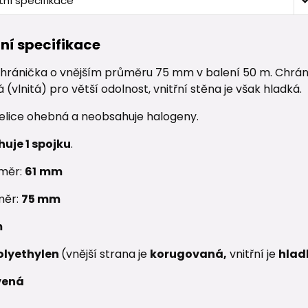
ní specifikace
ní specifikace
hránička o vnějším průměru 75 mm v balení 50 m. Chráni
(vlnitá) pro větší odolnost, vnitřní stěna je však hladká.
velice ohebná a neobsahuje halogeny.
uje 1 spojku
.
ůměr:
61
mm
měr:
75
mm
m
olyethylen
(vnější strana je
korugovaná,
vnitřní je
hlad
vená