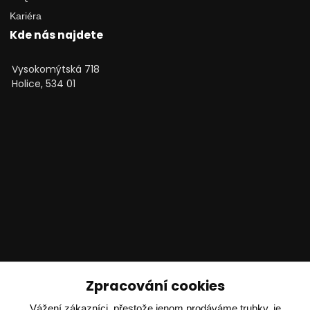
Kariéra
Kde nás najdete
Vysokomýtská 718
Holice, 534 01
Technické poradenství
Zpracování cookies
Ing. Adam Dvořák
Vážení zákazníci, přestože jenom prodáváme trubky, je