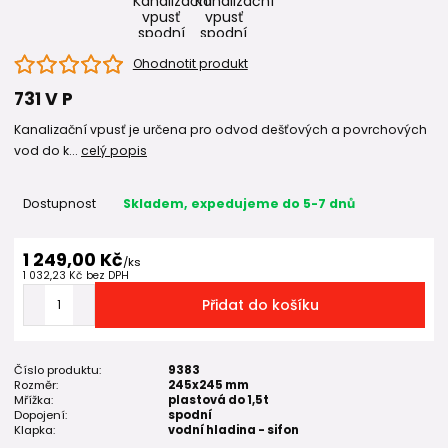
Ohodnotit produkt
731 V P
Kanalizační vpusť je určena pro odvod dešťových a povrchových
vod do k...
celý popis
Dostupnost
Skladem, expedujeme do 5-7 dnů
1 249,00 Kč
/
ks
1 032,23 Kč
bez DPH
Přidat do košíku
Číslo produktu:
9383
Rozměr:
245x245 mm
Mřížka:
plastová do 1,5t
Dopojení:
spodní
Klapka:
vodní hladina - sifon