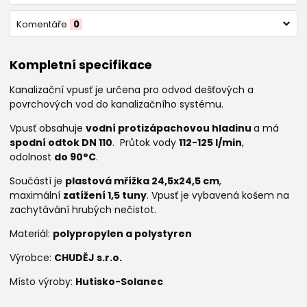
Komentáře
0
Kompletní specifikace
Kanalizační vpusť je určena pro odvod dešťových a
povrchových vod do kanalizačního systému.
Vpusť obsahuje
vodní protizápachovou hladinu
a má
spodní odtok DN 110
. Průtok vody
112-125 l/min
,
odolnost
do 90°C
.
Součástí je
plastová mřížka
24,5x24,5 cm
,
maximální
zatížení 1,5 tuny
. Vpusť je vybavená košem na
zachytávání hrubých nečistot.
Materiál:
polypropylen a polystyren
Výrobce:
CHUDĚJ s.r.o.
Místo výroby:
Hutisko-Solanec