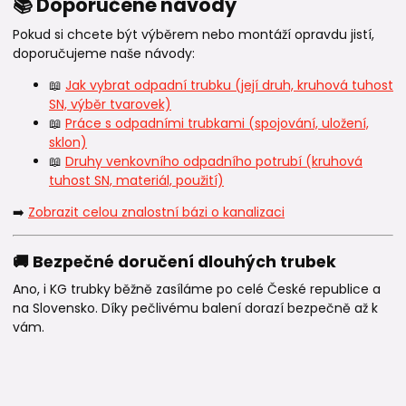
📚 Doporučené návody
Pokud si chcete být výběrem nebo montáží opravdu jistí,
doporučujeme naše návody:
📖
Jak vybrat odpadní trubku (její druh, kruhová tuhost
SN, výběr tvarovek)
📖
Práce s odpadními trubkami (spojování, uložení,
sklon)
📖
Druhy venkovního odpadního potrubí (kruhová
tuhost SN, materiál, použití)
➡️
Zobrazit celou znalostní bázi o kanalizaci
🚚 Bezpečné doručení dlouhých trubek
Ano, i KG trubky běžně zasíláme po celé České republice a
na Slovensko. Díky pečlivému balení dorazí bezpečně až k
vám.