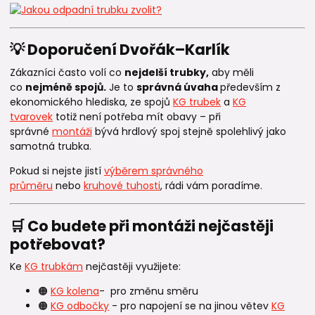
💡 Doporučení Dvořák–Karlík
Zákazníci často volí co
nejdelší trubky,
aby měli
co
nejméně spojů.
Je to
správná úvaha
především z
ekonomického hlediska, ze spojů
KG trubek
a
KG
tvarovek
totiž není potřeba mít obavy – při
správné
montáži
bývá hrdlový spoj stejně spolehlivý jako
samotná trubka.
Pokud si nejste jistí
výběrem správného
průměru
nebo
kruhové tuhosti
, rádi vám poradíme.
🛒 Co budete při montáži nejčastěji
potřebovat?
Ke
KG trubkám
nejčastěji využijete:
🟠
KG kolena
- pro změnu směru
🟠
KG odbočky
- pro napojení se na jinou větev
KG