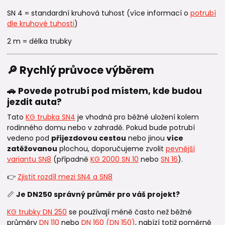
SN 4 = standardní kruhová tuhost (více informací o
potrubí
dle kruhové tuhosti
)
2 m = délka trubky
🔎 Rychlý průvoce výběrem
🚗 Povede potrubí pod místem, kde budou
jezdit auta?
Tato
KG trubka SN4
je vhodná pro běžné uložení kolem
rodinného domu nebo v zahradě. Pokud bude potrubí
vedeno pod
příjezdovou cestou
nebo jinou
více
zatěžovanou
plochou, doporučujeme zvolit
pevnější
variantu SN8
(případně
KG 2000 SN 10
nebo
SN 16
).
👉
Zjistit rozdíl mezi SN4 a SN8
📏
Je DN250 správný průměr pro váš projekt?
KG trubky DN 250
se používají méně často než běžné
průměry
DN 110
nebo
DN 160 (DN 150)
, nabízí totiž poměrně