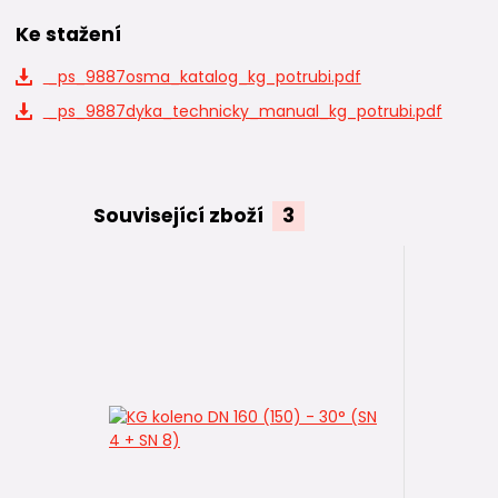
Ke stažení
_ps_9887osma_katalog_kg_potrubi.pdf
_ps_9887dyka_technicky_manual_kg_potrubi.pdf
Související zboží
3