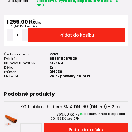
Dostupnost
Skladem u výrobce, expedujeme za 5-15
dnů
1 259,00 Kč
/
ks
1 040,50 Kč
bez DPH
Přidat do košíku
Číslo produktu:
2262
EAN kód:
5996111057529
Kruhová tuhost SN:
KG SN 4
Délka:
2 m
Průměr:
DN 250
Materiál:
PVC - polyvinylchlorid
Podobné produkty
KG trubka s hrdlem SN 4 DN 160 (DN 150) - 2 m
369,00 Kč
Skladem, ihned k expedici
/
ks
304,96 Kč
bez DPH
Přidat do košíku