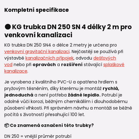
Kompletní specifikace
🟠 KG trubka DN 250 SN 4 délky 2 m pro
venkovní kanalizaci
KG trubka DN 250 SN4 o délce 2 metry je určena pro
venkovní gravitační kanalizaci
. Nejčastěji se používá při
výstavbě
kanalizačních přípojek
, odvodu
dešťových
vod
nebo při
opravách
a
rozšíření
stávající
splaškové
kanalizace
.
Je vyrobena z kvalitního PVC-U a opatřena hrdlem s
pryžovým těsněním, díky kterému je montáž
rychlá,
jednoduchá
a není potřeba
žádné lepidlo.
Potrubí je
odolné vůči korozi, běžným chemikáliím i dlouhodobému
působení vlhkosti. Při správném návrhu a montáži se běžně
počítá s životností přesahující 100 let.
📦 Co znamená označení této trubky?
DN 250 = vnější průměr potrubí