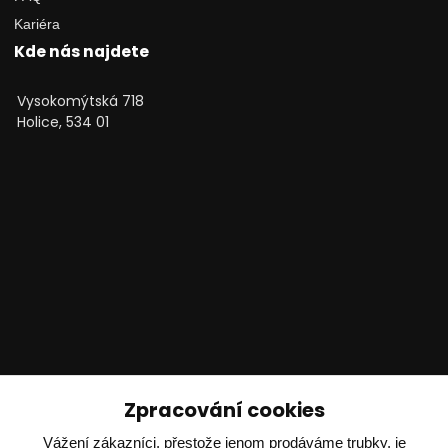
Kariéra
Kde nás najdete
Vysokomýtská 718
Holice, 534 01
Technické poradenství
Zpracování cookies
Vážení zákazníci, přestože jenom prodáváme trubky, je
Ing. Adam Dvořák