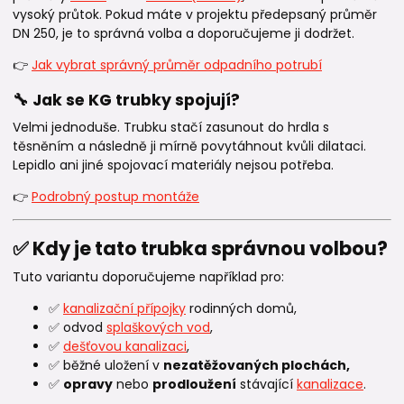
vysoký průtok. Pokud máte v projektu předepsaný průměr
DN 250, je to správná volba a doporučujeme ji dodržet.
👉
Jak vybrat správný průměr odpadního potrubí
🔧 Jak se KG trubky spojují?
Velmi jednoduše. Trubku stačí zasunout do hrdla s
těsněním a následně ji mírně povytáhnout kvůli dilataci.
Lepidlo ani jiné spojovací materiály nejsou potřeba.
👉
Podrobný postup montáže
✅ Kdy je tato trubka správnou volbou?
Tuto variantu doporučujeme například pro:
✅
kanalizační přípojky
rodinných domů,
✅ odvod
splaškových vod
,
✅
dešťovou kanalizaci
,
✅ běžné uložení v
nezatěžovaných plochách,
✅
opravy
nebo
prodloužení
stávající
kanalizace
.