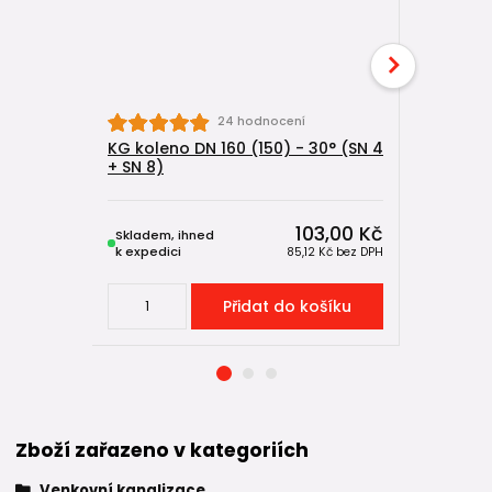
24 hodnocení
KG koleno DN 160 (150) - 30° (SN 4
KG koleno
+ SN 8)
4 + SN 8)
103,00 Kč
Skladem, ihned
Skladem, 
k expedici
k expedici
85,12 Kč
bez DPH
Přidat do košíku
Zboží zařazeno v kategoriích
Venkovní kanalizace