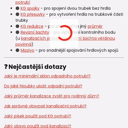
potrubí
🟠
KG spojky
- pro spojení dvou trubek bez hrdla
🟠
KG přesuvky
- pro vytvoření hrdla na trubkové části
trubky
🟠
KG redukce
- pro přechod na jiný
průměr
🟠
Revizní šachty
- pro vytvoření kontrolního bodu
(u
kanalizačích přípojek je revizní šachta většinou
povinná
)
🟠
Mazivo
- pro snadnější spojování hrdlových spojů
❓ Nejčastější dotazy
Jaký je minimální sklon odpadního potrubí?
Do jaké hloubky uložit odpadní potrubí?
Jaký průměr kanalizace zvolit pro rodinný dům?
Jak správně obsypat kanalizační potrubí?
Jaký písek použít pod KG potrubí?
Jaký obsyp použít pod kanalizaci?