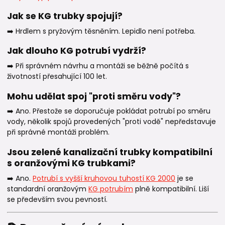
Jak se KG trubky spojují?
➡️ Hrdlem s pryžovým těsněním. Lepidlo není potřeba.
Jak dlouho KG potrubí vydrží?
➡️ Při správném návrhu a montáži se běžně počítá s
životností přesahující 100 let.
Mohu udělat spoj "proti směru vody"?
➡️ Ano. Přestože se doporučuje pokládat potrubí po směru
vody, několik spojů provedených "proti vodě" nepředstavuje
při správné montáži problém.
Jsou zelené kanalizační trubky kompatibilní
s oranžovými KG trubkami?
➡️ Ano.
Potrubí s vyšší kruhovou tuhostí KG 2000
je se
standardní oranžovým
KG potrubím
plně kompatibilní. Liší
se především svou pevností.