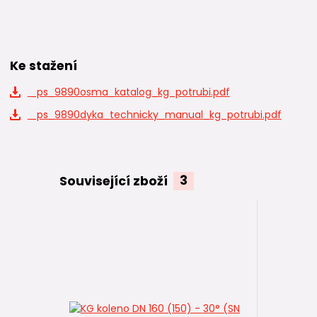
Ke stažení
_ps_9890osma_katalog_kg_potrubi.pdf
_ps_9890dyka_technicky_manual_kg_potrubi.pdf
Související zboží
3