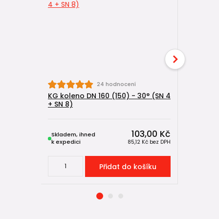
24 hodnocení
KG koleno DN 160 (150) - 30° (SN 4
KG koleno
+ SN 8)
4 + SN 8)
103,00 Kč
Skladem, ihned
Skladem, 
k expedici
k expedici
85,12 Kč
bez DPH
Přidat do košíku