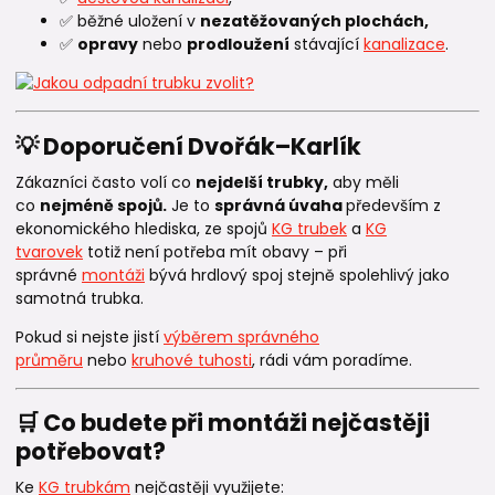
✅ běžné uložení v
nezatěžovaných plochách,
✅
opravy
nebo
prodloužení
stávající
kanalizace
.
💡 Doporučení Dvořák–Karlík
Zákazníci často volí co
nejdelší trubky,
aby měli
co
nejméně spojů.
Je to
správná úvaha
především z
ekonomického hlediska, ze spojů
KG trubek
a
KG
tvarovek
totiž není potřeba mít obavy – při
správné
montáži
bývá hrdlový spoj stejně spolehlivý jako
samotná trubka.
Pokud si nejste jistí
výběrem správného
průměru
nebo
kruhové tuhosti
, rádi vám poradíme.
🛒 Co budete při montáži nejčastěji
potřebovat?
Ke
KG trubkám
nejčastěji využijete: