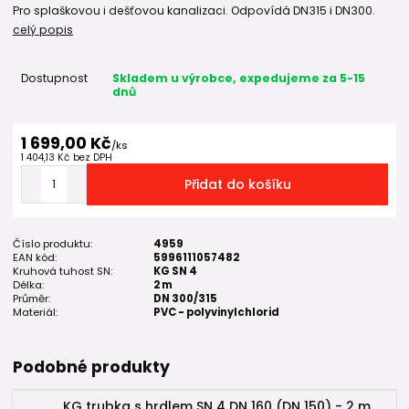
Pro splaškovou i dešťovou kanalizaci. Odpovídá DN315 i DN300.
celý popis
Dostupnost
Skladem u výrobce, expedujeme za 5-15
dnů
1 699,00 Kč
/
ks
1 404,13 Kč
bez DPH
Přidat do košíku
Číslo produktu:
4959
EAN kód:
5996111057482
Kruhová tuhost SN:
KG SN 4
Délka:
2 m
Průměr:
DN 300/315
Materiál:
PVC - polyvinylchlorid
Podobné produkty
KG trubka s hrdlem SN 4 DN 160 (DN 150) - 2 m