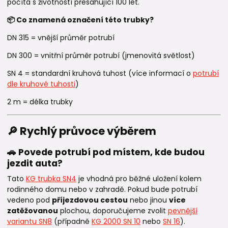
počítá s životností přesahující 100 let.
📦 Co znamená označení této trubky?
DN 315 = vnější průměr potrubí
DN 300 = vnitřní průměr potrubí (jmenovitá světlost)
SN 4 = standardní kruhová tuhost (více informací o
potrubí
dle kruhové tuhosti
)
2 m = délka trubky
🔎 Rychlý průvoce výběrem
🚗 Povede potrubí pod místem, kde budou
jezdit auta?
Tato
KG trubka SN4
je vhodná pro běžné uložení kolem
rodinného domu nebo v zahradě. Pokud bude potrubí
vedeno pod
příjezdovou cestou
nebo jinou
více
zatěžovanou
plochou, doporučujeme zvolit
pevnější
variantu SN8
(případně
KG 2000 SN 10
nebo
SN 16
).