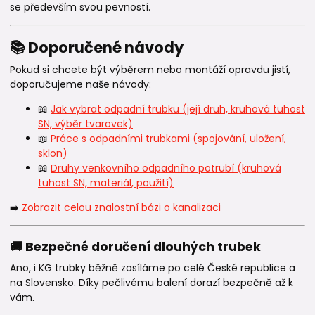
se především svou pevností.
📚 Doporučené návody
Pokud si chcete být výběrem nebo montáží opravdu jistí,
doporučujeme naše návody:
📖
Jak vybrat odpadní trubku (její druh, kruhová tuhost
SN, výběr tvarovek)
📖
Práce s odpadními trubkami (spojování, uložení,
sklon)
📖
Druhy venkovního odpadního potrubí (kruhová
tuhost SN, materiál, použití)
➡️
Zobrazit celou znalostní bázi o kanalizaci
🚚 Bezpečné doručení dlouhých trubek
Ano, i KG trubky běžně zasíláme po celé České republice a
na Slovensko. Díky pečlivému balení dorazí bezpečně až k
vám.