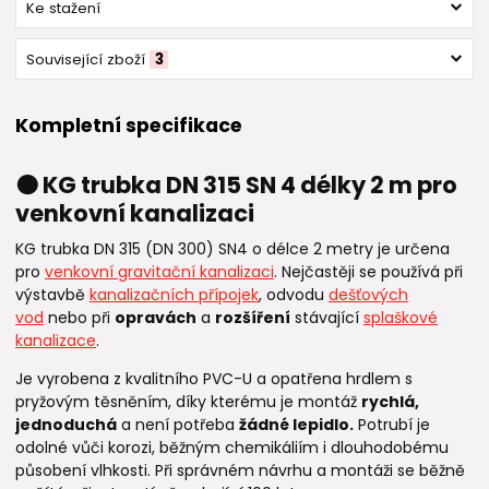
Ke stažení
Související zboží
3
Kompletní specifikace
🟠 KG trubka DN 315 SN 4 délky 2 m pro
venkovní kanalizaci
KG trubka DN 315 (DN 300) SN4 o délce 2 metry je určena
pro
venkovní gravitační kanalizaci
. Nejčastěji se používá při
výstavbě
kanalizačních přípojek
, odvodu
dešťových
vod
nebo při
opravách
a
rozšíření
stávající
splaškové
kanalizace
.
Je vyrobena z kvalitního PVC-U a opatřena hrdlem s
pryžovým těsněním, díky kterému je montáž
rychlá,
jednoduchá
a není potřeba
žádné lepidlo.
Potrubí je
odolné vůči korozi, běžným chemikáliím i dlouhodobému
působení vlhkosti. Při správném návrhu a montáži se běžně