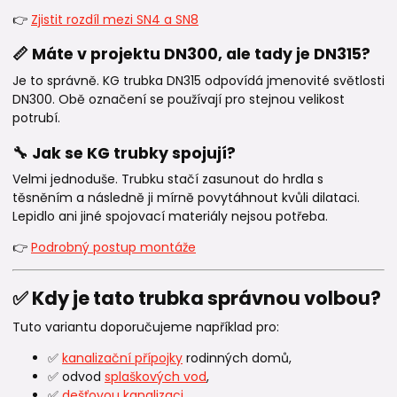
👉
Zjistit rozdíl mezi SN4 a SN8
📏 Máte v projektu DN300, ale tady je DN315?
Je to správně. KG trubka DN315 odpovídá jmenovité světlosti
DN300. Obě označení se používají pro stejnou velikost
potrubí.
🔧 Jak se KG trubky spojují?
Velmi jednoduše. Trubku stačí zasunout do hrdla s
těsněním a následně ji mírně povytáhnout kvůli dilataci.
Lepidlo ani jiné spojovací materiály nejsou potřeba.
👉
Podrobný postup montáže
✅ Kdy je tato trubka správnou volbou?
Tuto variantu doporučujeme například pro:
✅
kanalizační přípojky
rodinných domů,
✅ odvod
splaškových vod
,
✅
dešťovou kanalizaci
,