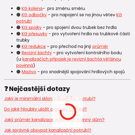
🟠
KG kolena
- pro změnu směru
🟠
KG odbočky
- pro napojení se na jinou větev
KG
potrubí
🟠
KG spojky
- pro spojení dvou trubek bez hrdla
🟠
KG přesuvky
- pro vytvoření hrdla na trubkové části
trubky
🟠
KG redukce
- pro přechod na jiný
průměr
🟠
Revizní šachty
- pro vytvoření kontrolního bodu
(u
kanalizačích přípojek je revizní šachta většinou
povinná
)
🟠
Mazivo
- pro snadnější spojování hrdlových spojů
❓ Nejčastější dotazy
Jaký je minimální sklon odpadního potrubí?
Do jaké hloubky uložit odpadní potrubí?
Jaký průměr kanalizace zvolit pro rodinný dům?
Jak správně obsypat kanalizační potrubí?