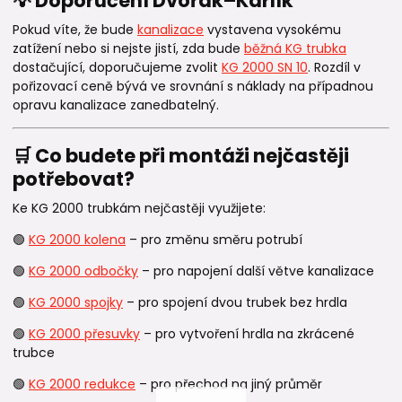
💡 Doporučení Dvořák–Karlík
Pokud víte, že bude
kanalizace
vystavena vysokému
zatížení nebo si nejste jistí, zda bude
běžná KG trubka
dostačující, doporučujeme zvolit
KG 2000 SN 10
. Rozdíl v
pořizovací ceně bývá ve srovnání s náklady na případnou
opravu kanalizace zanedbatelný.
🛒 Co budete při montáži nejčastěji
potřebovat?
Ke KG 2000 trubkám nejčastěji využijete:
🟢
KG 2000 kolena
– pro změnu směru potrubí
🟢
KG 2000 odbočky
– pro napojení další větve kanalizace
🟢
KG 2000 spojky
– pro spojení dvou trubek bez hrdla
🟢
KG 2000 přesuvky
– pro vytvoření hrdla na zkrácené
trubce
🟢
KG 2000 redukce
– pro přechod na jiný průměr