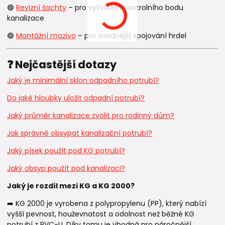
🟢
Revizní šachty
– pro vytvoření kontrolního bodu
kanalizace
🟢
Montážní mazivo
– pro snadnější spojování hrdel
❓ Nejčastější dotazy
Jaký je minimální sklon odpadního potrubí?
Do jaké hloubky uložit odpadní potrubí?
Jaký průměr kanalizace zvolit pro rodinný dům?
Jak správně obsypat kanalizační potrubí?
Jaký písek použít pod KG potrubí?
Jaký obsyp použít pod kanalizaci?
Jaký je rozdíl mezi KG a KG 2000?
➡️ KG 2000 je vyrobena z polypropylenu (PP), který nabízí
vyšší pevnost, houževnatost a odolnost než běžné KG
potrubí z PVC-U. Díky tomu je vhodná pro náročnější