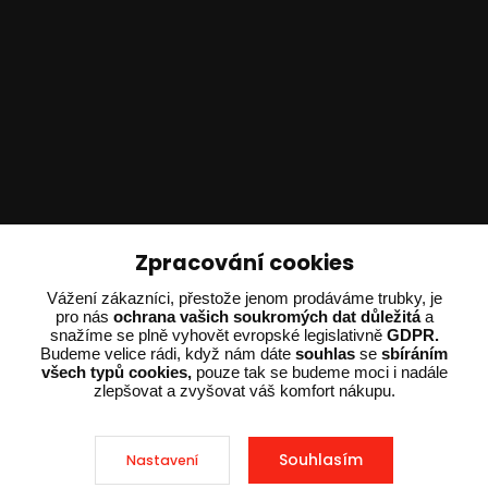
Technické poradenství
Zpracování cookies
Vážení zákazníci, přestože jenom prodáváme trubky, je
Ing. Adam Dvořák
pro nás
ochrana vašich soukromých dat důležitá
a
+420 602 234 254
snažíme se plně vyhovět evropské legislativně
GDPR.
(Po-Pá 8:00 - 15:00)
Budeme velice rádi, když nám dáte
souhlas
se
sbíráním
všech typů cookies,
pouze tak se budeme moci i nadále
potrebujiporadit@dvorak-karlik.cz
zlepšovat a zvyšovat váš komfort nákupu.
Souhlasím
Nastavení
2025 © Dvorak-Karlik.cz – Všechna práva vyhrazena. Design od