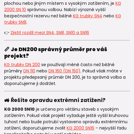
plochou nebo jiným místem s vysokým zatížením, je
KG
2000 SN 10
správnou volbou. Nabízí výrazně vyšší
bezpečnostní rezervu než běžné
KG trubky SN4
nebo
KG
trubky SN8
.
👉
Zjistit rozdíl mezi SN4, SN8, SN10 a SN16
📏
Je DN200 správný průměr pro váš
projekt?
KG trubky DN 200
se používají méně často než běžné
průměry
DN 110
nebo
DN 160 (DN 150)
. Pokud však máte v
projektu předepsaný průměr DN 200, je to správná volba a
doporučujeme ji dodržet.
🚜 Řešíte opravdu extrémní zatížení?
KG 2000 SN10
je určena pro většinu staveb s vysokým
zatížením. Pokud však projekt vyžaduje ještě vyšší kruhovou
tuhost nebo bude potrubí vystaveno opravdu extrémnímu
zatížení, doporučujeme zvolit
KG 2000 SN16
– nejvyšší řadu