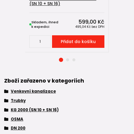
(SN 10 + SN 16)
(SN 10 + S
599,00 Kč
Skladem, ihned
Skladem, 
k expedici
k expedici
495,04 Kč
bez DPH
Přidat do košíku
Zboží zařazeno v kategoriích
Venkovní kanalizace
Trubky
KG 2000 (SN 10 + SN 16)
OSMA
DN 200