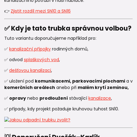
kanalizačního potrubí v naší nabídce.
👉
Zjistit rozdíl mezi SN10 a SN16
✅ Kdy je tato trubka správnou volbou?
Tuto variantu doporučujeme například pro:
✅
kanalizační přípojky
rodinných domů,
✅ odvod
splaškových vod
,
✅
dešťovou kanalizaci
,
✅ uložení pod
komunikacemi, parkovacími plochami
a v
komerčních areálech
anebo při
malém krytí zeminou,
✅
opravy
nebo
prodloužení
stávající
kanalizace
,
✅ případy, kdy projekt požaduje kruhovou tuhost SN10.