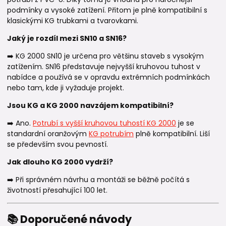
podmínky a vysoké zatížení. Přitom je plně kompatibilní s
klasickými KG trubkami a tvarovkami.
Jaký je rozdíl mezi SN10 a SN16?
➡️ KG 2000 SN10 je určena pro většinu staveb s vysokým
zatížením. SN16 představuje nejvyšší kruhovou tuhost v
nabídce a používá se v opravdu extrémních podmínkách
nebo tam, kde ji vyžaduje projekt.
Jsou KG a KG 2000 navzájem kompatibilní?
➡️ Ano.
Potrubí s vyšší kruhovou tuhostí KG 2000
je se
standardní oranžovým
KG potrubím
plně kompatibilní. Liší
se především svou pevností.
Jak dlouho KG 2000 vydrží?
➡️ Při správném návrhu a montáži se běžně počítá s
životností přesahující 100 let.
📚 Doporučené návody