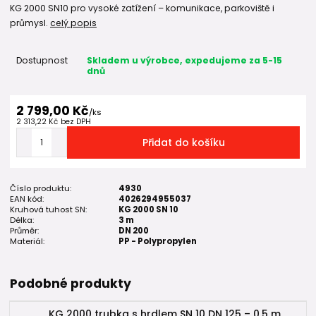
KG 2000 SN10 pro vysoké zatížení – komunikace, parkoviště i
průmysl.
celý popis
Dostupnost
Skladem u výrobce, expedujeme za 5-15
dnů
2 799,00 Kč
/
ks
2 313,22 Kč
bez DPH
Přidat do košíku
Číslo produktu:
4930
EAN kód:
4026294955037
Kruhová tuhost SN:
KG 2000 SN 10
Délka:
3 m
Průměr:
DN 200
Materiál:
PP - Polypropylen
Podobné produkty
KG 2000 trubka s hrdlem SN 10 DN 125 – 0,5 m