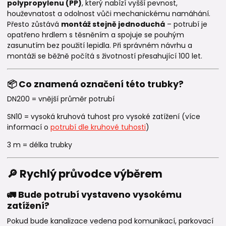
polypropylenu (PP)
, který nabízí vyšší pevnost,
houževnatost a odolnost vůči mechanickému namáhání.
Přesto zůstává
montáž stejně jednoduchá
– potrubí je
opatřeno hrdlem s těsněním a spojuje se pouhým
zasunutím bez použití lepidla. Při správném návrhu a
montáži se běžně počítá s životností přesahující 100 let.
📦 Co znamená označení této trubky?
DN200 = vnější průměr potrubí
SN10 = vysoká kruhová tuhost pro vysoké zatížení (více
informací o
potrubí dle kruhové tuhosti
)
3 m = délka trubky
🔎 Rychlý průvodce výběrem
🚛 Bude potrubí vystaveno vysokému
zatížení?
Pokud bude kanalizace vedena pod komunikací, parkovací