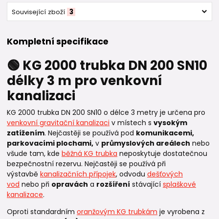
Související zboží
3
Kompletní specifikace
🟢 KG 2000 trubka DN 200 SN10
délky 3 m pro venkovní
kanalizaci
KG 2000 trubka DN 200 SN10 o délce 3 metry je určena pro
venkovní gravitační kanalizaci
v místech s
vysokým
zatížením
. Nejčastěji se používá pod
komunikacemi,
parkovacími plochami,
v
průmyslových areálech
nebo
všude tam, kde
běžná KG trubka
neposkytuje dostatečnou
bezpečnostní rezervu. Nejčastěji se používá při
výstavbě
kanalizačních přípojek
, odvodu
dešťových
vod
nebo při
opravách
a
rozšíření
stávající
splaškové
kanalizace
.
Oproti standardním
oranžovým KG trubkám
je vyrobena z