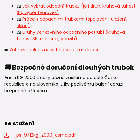
📖
Jak vybrat odpadní trubku (její druh, kruhová tuhost
SN, výběr tvarovek)
📖
Práce s odpadními trubkami (spojování, uložení,
sklon)
📖
Druhy venkovního odpadního potrubí (kruhová
tuhost SN, materiál, použití)
➡️
Zobrazit celou znalostní bázi o kanalizaci
🚚 Bezpečné doručení dlouhých trubek
Ano, i KG 2000 trubky běžně zasíláme po celé České
republice a na Slovensko. Díky pečlivému balení dorazí
bezpečně až k vám.
Ke stažení
_ps_9712kg_2000_osma.pdf