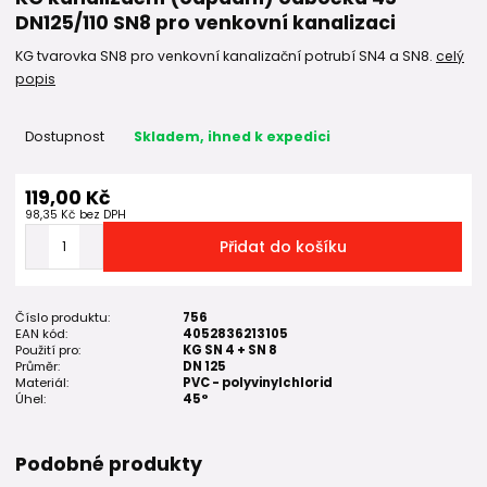
DN125/110 SN8 pro venkovní kanalizaci
KG tvarovka SN8 pro venkovní kanalizační potrubí SN4 a SN8.
celý
popis
Dostupnost
Skladem, ihned k expedici
119,00 Kč
98,35 Kč
bez DPH
Přidat do košíku
Číslo produktu:
756
EAN kód:
4052836213105
Použití pro:
KG SN 4 + SN 8
Průměr:
DN 125
Materiál:
PVC - polyvinylchlorid
Úhel:
45°
Podobné produkty