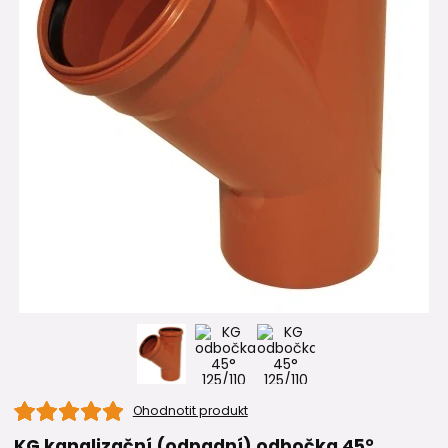
Ohodnotit produkt
KG kanalizační (odpadní) odbočka 45°