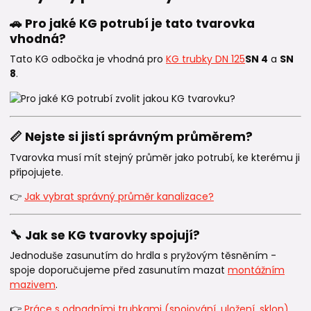
🚗 Pro jaké KG potrubí je tato tvarovka
vhodná?
Tato KG odbočka je vhodná pro
KG trubky DN 125
SN 4
a
SN
8
.
📏 Nejste si jistí správným průměrem?
Tvarovka musí mít stejný průměr jako potrubí, ke kterému ji
připojujete.
👉
Jak vybrat správný průměr kanalizace?
🔧 Jak se KG tvarovky spojují?
Jednoduše zasunutím do hrdla s pryžovým těsněním -
spoje doporučujeme před zasunutím mazat
montážním
mazivem
.
👉
Práce s odpadními trubkami (spojování, uložení, sklon)