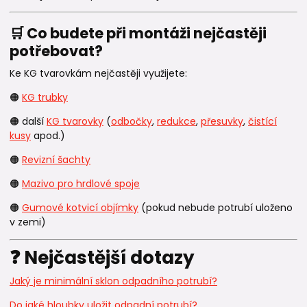
🛒 Co budete při montáži nejčastěji
potřebovat?
Ke KG tvarovkám nejčastěji využijete:
🟠
KG trubky
🟠 další
KG tvarovky
(
odbočky
,
redukce
,
přesuvky
,
čistící
kusy
apod.)
🟠
Revizní šachty
🟠
Mazivo pro hrdlové spoje
🟠
Gumové kotvicí objímky
(pokud nebude potrubí uloženo
v zemi)
❓ Nejčastější dotazy
Jaký je minimální sklon odpadního potrubí?
Do jaké hloubky uložit odpadní potrubí?