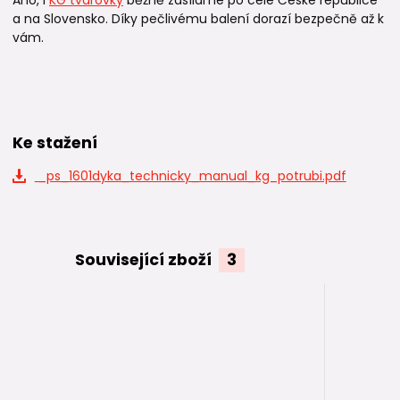
a na Slovensko. Díky pečlivému balení dorazí bezpečně až k
vám.
Ke stažení
_ps_1601dyka_technicky_manual_kg_potrubi.pdf
Související zboží
3