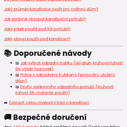
Jaký průměr kanalizace zvolit pro rodinný dům?
Jak správně obsypat kanalizační potrubí?
Jaký písek použít pod KG potrubí?
Jaký obsyp použít pod kanalizaci?
📚 Doporučené návody
📖
Jak vybrat odpadní trubku (její druh, kruhová tuhost
SN, výběr tvarovek)
📖
Práce s odpadními trubkami (spojování, uložení,
sklon)
📖
Druhy venkovního odpadního potrubí (kruhová
tuhost SN, materiál, použití)
➡️
Zobrazit celou znalostní bázi o kanalizaci
🚚 Bezpečné doručení
Ano, i
KG tvarovky
běžně zasíláme po celé České republice