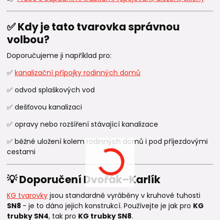
✅ Kdy je tato tvarovka správnou
volbou?
Doporučujeme ji například pro:
✅
kanalizační přípojky rodinných domů
✅ odvod splaškových vod
✅ dešťovou kanalizaci
✅ opravy nebo rozšíření stávající kanalizace
✅ běžné uložení kolem rodinných domů i pod příjezdovými
cestami
💡 Doporučení Dvořák–Karlík
KG tvarovky
jsou standardně vyráběny v kruhové tuhosti
SN8
- je to dáno jejich konstrukcí. Používejte je jak pro
KG
trubky SN4
, tak pro
KG trubky SN8
.