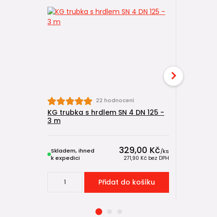
22 hodnocení
KG trubka s hrdlem SN 4 DN 125 -
KG trubka
3 m
2 m
329,00 Kč
Skladem, ihned
Skladem, 
/
ks
k expedici
k expedici
271,90 Kč
bez DPH
Přidat do košíku