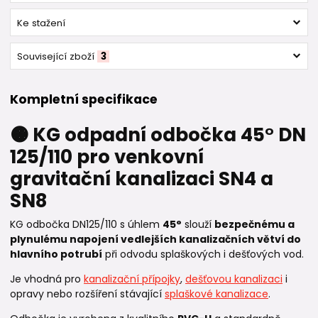
Ke stažení
Související zboží
3
Kompletní specifikace
🟠 KG odpadní odbočka 45° DN
125/110 pro venkovní
gravitační kanalizaci SN4 a
SN8
KG odbočka DN125/110 s úhlem
45°
slouží
bezpečnému a
plynulému napojení vedlejších kanalizačních větví do
hlavního potrubí
při odvodu splaškových i dešťových vod.
Je vhodná pro
kanalizační přípojky
,
dešťovou kanalizaci
i
opravy nebo rozšíření stávající
splaškové kanalizace
.