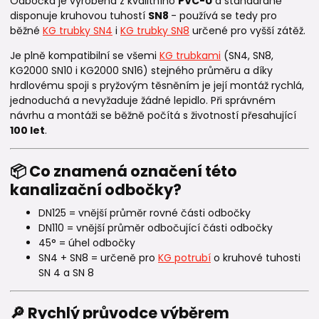
Odbočka je vyrobena z kvalitního
PVC-U
a standardně
disponuje kruhovou tuhostí
SN8
- používá se tedy pro
běžné
KG trubky SN4
i
KG trubky SN8
určené pro vyšší zátěž.
Je plně kompatibilní se všemi
KG trubkami
(SN4, SN8,
KG2000 SN10 i KG2000 SN16) stejného průměru a díky
hrdlovému spoji s pryžovým těsněním je její montáž rychlá,
jednoduchá a nevyžaduje žádné lepidlo. Při správném
návrhu a montáži se běžně počítá s životností přesahující
100 let
.
📦 Co znamená označení této
kanalizační odbočky?
DN125 = vnější průměr rovné části odbočky
DN110 = vnější průměr odbočující části odbočky
45° = úhel odbočky
SN4 + SN8 = určeně pro
KG potrubí
o kruhové tuhosti
SN 4 a SN 8
🔎 Rychlý průvodce výběrem