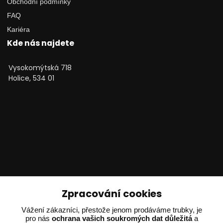
Obchodní podmínky
FAQ
Kariéra
Kde nás najdete
Vysokomýtská 718
Holice, 534 01
Zpracování cookies
Vážení zákazníci, přestože jenom prodáváme trubky, je
Technické poradenství
pro nás
ochrana vašich soukromých dat důležitá
a