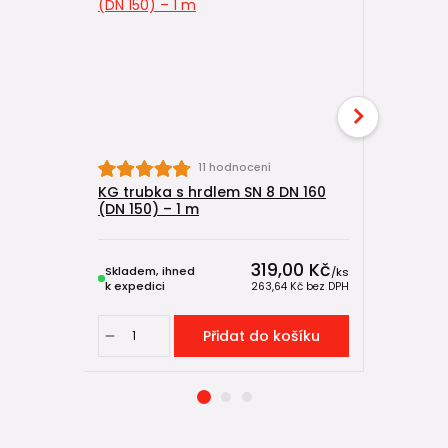
11 hodnocení
KG trubka s hrdlem SN 8 DN 160
KG trubka
(DN 150) – 1 m
(DN 150) 
319,00 Kč
Skladem, ihned
Skladem, 
/
ks
k expedici
k expedici
263,64 Kč
bez DPH
Přidat do košíku