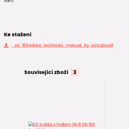
vám.
Ke stažení
_ps_1604dyka_technicky_manual_kg_potrubi.pdf
Související zboží
3