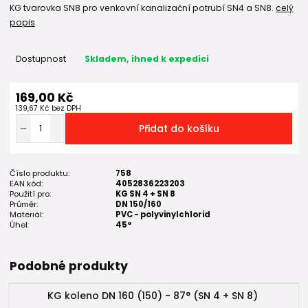
KG tvarovka SN8 pro venkovní kanalizační potrubí SN4 a SN8.
celý
popis
Dostupnost
Skladem, ihned k expedici
169,00 Kč
139,67 Kč
bez DPH
Přidat do košíku
Číslo produktu:
758
EAN kód:
4052836223203
Použití pro:
KG SN 4 + SN 8
Průměr:
DN 150/160
Materiál:
PVC - polyvinylchlorid
Úhel:
45°
Podobné produkty
KG koleno DN 160 (150) - 87° (SN 4 + SN 8)