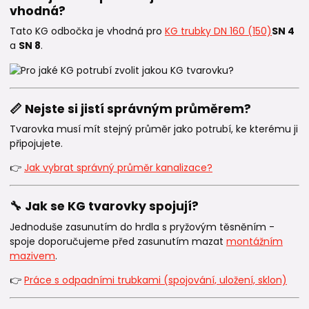
vhodná?
Tato KG odbočka je vhodná pro
KG trubky DN 160 (150)
SN 4
a
SN 8
.
📏 Nejste si jistí správným průměrem?
Tvarovka musí mít stejný průměr jako potrubí, ke kterému ji
připojujete.
👉
Jak vybrat správný průměr kanalizace?
🔧 Jak se KG tvarovky spojují?
Jednoduše zasunutím do hrdla s pryžovým těsněním -
spoje doporučujeme před zasunutím mazat
montážním
mazivem
.
👉
Práce s odpadními trubkami (spojování, uložení, sklon)