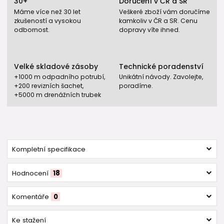
30+
Doručení v ČR a SR
Máme více než 30 let
Veškeré zboží vám doručíme
zkušeností a vysokou
kamkoliv v ČR a SR. Cenu
odbornost.
dopravy víte ihned.
Velké skladové zásoby
Technické poradenství
+1000 m odpadního potrubí,
Unikátní návody. Zavolejte,
+200 revizních šachet,
poradíme.
+5000 m drenážních trubek
Kompletní specifikace
Hodnocení
18
Komentáře
0
Ke stažení