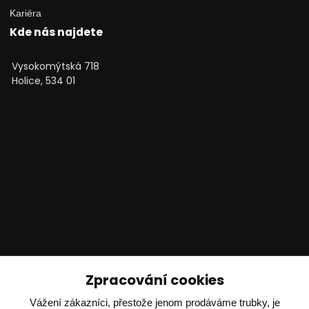
Kariéra
Kde nás najdete
Vysokomýtská 718
Holice, 534 01
Technické poradenství
Zpracování cookies
Vážení zákazníci, přestože jenom prodáváme trubky, je
Ing. Adam Dvořák