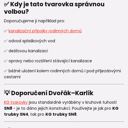
✅ Kdy je tato tvarovka správnou
volbou?
Doporučujeme ji například pro:
✅
kanalizační přípojky rodinných domů
✅ odvod splaškových vod
✅ dešťovou kanalizaci
✅ opravy nebo rozšíření stávající kanalizace
✅ běžné uložení kolem rodinných domů i pod příjezdovými
cestami
💡 Doporučení Dvořák–Karlík
KG tvarovky
jsou standardně vyráběny v kruhové tuhosti
SN8
- je to dáno jejich konstrukcí. Používejte je jak pro
KG
trubky SN4
, tak pro
KG trubky SN8
.