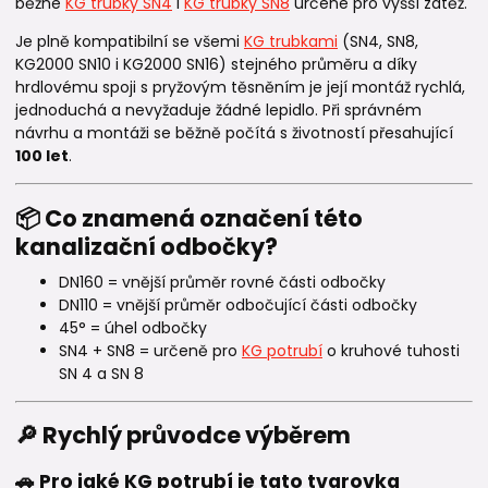
běžné
KG trubky SN4
i
KG trubky SN8
určené pro vyšší zátěž.
Je plně kompatibilní se všemi
KG trubkami
(SN4, SN8,
KG2000 SN10 i KG2000 SN16) stejného průměru a díky
hrdlovému spoji s pryžovým těsněním je její montáž rychlá,
jednoduchá a nevyžaduje žádné lepidlo. Při správném
návrhu a montáži se běžně počítá s životností přesahující
100 let
.
📦 Co znamená označení této
kanalizační odbočky?
DN160 = vnější průměr rovné části odbočky
DN110 = vnější průměr odbočující části odbočky
45° = úhel odbočky
SN4 + SN8 = určeně pro
KG potrubí
o kruhové tuhosti
SN 4 a SN 8
🔎 Rychlý průvodce výběrem
🚗 Pro jaké KG potrubí je tato tvarovka