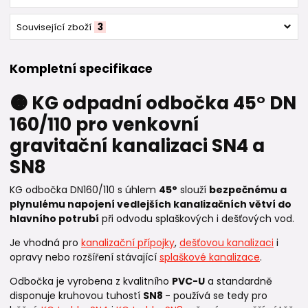
Související zboží
3
Kompletní specifikace
🟠 KG odpadní odbočka 45° DN
160/110 pro venkovní
gravitační kanalizaci SN4 a
SN8
KG odbočka DN160/110 s úhlem
45°
slouží
bezpečnému a
plynulému napojení vedlejších kanalizačních větví do
hlavního potrubí
při odvodu splaškových i dešťových vod.
Je vhodná pro
kanalizační přípojky
,
dešťovou kanalizaci
i
opravy nebo rozšíření stávající
splaškové kanalizace
.
Odbočka je vyrobena z kvalitního
PVC-U
a standardně
disponuje kruhovou tuhostí
SN8
- používá se tedy pro