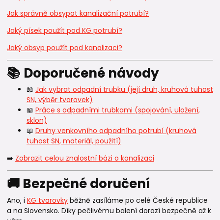
Jak správně obsypat kanalizační potrubí?
Jaký písek použít pod KG potrubí?
Jaký obsyp použít pod kanalizaci?
📚 Doporučené návody
📖
Jak vybrat odpadní trubku (její druh, kruhová tuhost
SN, výběr tvarovek)
📖
Práce s odpadními trubkami (spojování, uložení,
sklon)
📖
Druhy venkovního odpadního potrubí (kruhová
tuhost SN, materiál, použití)
➡️
Zobrazit celou znalostní bázi o kanalizaci
🚚 Bezpečné doručení
Ano, i
KG tvarovky
běžně zasíláme po celé České republice
a na Slovensko. Díky pečlivému balení dorazí bezpečně až k