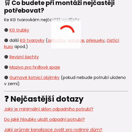
🛒 Co budete při montáži nejčastěji
potřebovat?
Ke KG tvarovkám nejčastěji využijete:
🟠
KG trubky
🟠 další
KG tvarovky
(
odbočky
,
redukce
,
přesuvky
,
čistící
kusy
apod.)
🟠
Revizní šachty
🟠
Mazivo pro hrdlové spoje
🟠
Gumové kotvicí objímky
(pokud nebude potrubí uloženo
v zemi)
❓ Nejčastější dotazy
Jaký je minimální sklon odpadního potrubí?
Do jaké hloubky uložit odpadní potrubí?
Jaký průměr kanalizace zvolit pro rodinný dům?