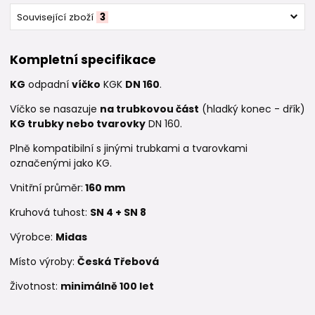
Související zboží
3
Kompletní specifikace
KG
odpadní
víčko
KGK
DN 160
.
Víčko se nasazuje
na trubkovou část
(hladký konec - dřík)
KG trubky nebo tvarovky
DN 160.
Plně kompatibilní s jinými trubkami a tvarovkami
označenými jako KG.
Vnitřní průměr:
160 mm
Kruhová tuhost:
SN 4 +
SN 8
Výrobce:
Midas
Místo výroby:
Česká Třebová
Životnost:
minimálně 100 let