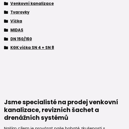
Venkovní kanalizace
Tvarovky
Víčka
MIDAS
DN 150/160
KGK víčka SN 4 + SN 8
Jsme specialisté na prodej venkovní
kanalizace, revizních šachet a
drenážních systémů
Naším cílem je provázat naše bohaté zkušenosti s