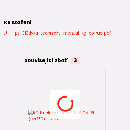
Ke stažení
_ps_310dyka_technicky_manual_kg_potrubi.pdf
Související zboží
3