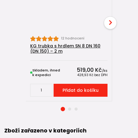
12 hodnocení
KG trubka s hrdlem SN 8 DN 160
KG trubka
(DN 150) – 2 m
(DN 150) 
519,00 Kč
Skladem, ihned
Skladem, 
/
ks
k expedici
k expedici
428,93 Kč
bez DPH
Přidat do košíku
Zboží zařazeno v kategoriích