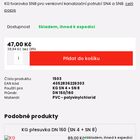
KG tvarovka SN8 pro venkovní kanalizační potrubí SN4 a SN8.
celý
popis
Dostupnost
Skladem, ihned k expedici
47,00 Kč
38,84 Kč
bez DPH
Přidat do košíku
Číslo produktu:
1503
EAN kód:
4052836226303
Použití pro:
KG SN 4 + SN 8
Průměr:
DN 150/160
Materiál:
PVC - polyvinylchlorid
Podobné produkty
KG přesuvka DN 160 (SN 4 + SN 8)
89,00 Kč
Skladem, ihned k expedici