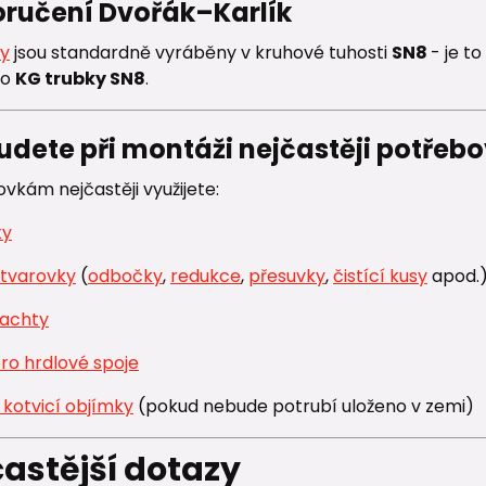
oručení Dvořák–Karlík
ky
jsou standardně vyráběny v kruhové tuhosti
SN8
- je t
ro
KG trubky SN8
.
udete při montáži nejčastěji potřeb
vkám nejčastěji využijete:
ky
tvarovky
(
odbočky
,
redukce
,
přesuvky
,
čistící kusy
apod.
šachty
ro hrdlové spoje
kotvicí objímky
(pokud nebude potrubí uloženo v zemi)
častější dotazy