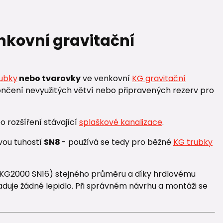
nkovní gravitační
rubky
nebo tvarovky
ve venkovní
KG gravitační
zakončení nevyužitých větví nebo připravených rezerv pro
o rozšíření stávající
splaškové kanalizace
.
vou tuhostí
SN8
- používá se tedy pro běžné
KG trubky
i KG2000 SN16) stejného průměru a díky hrdlovému
aduje žádné lepidlo. Při správném návrhu a montáži se