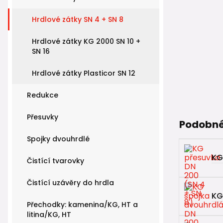
Hrdlové zátky SN 4 + SN 8
Hrdlové zátky KG 2000 SN 10 +
SN 16
Hrdlové zátky Plasticor SN 12
Redukce
Přesuvky
Podobné
Spojky dvouhrdlé
KG
Čistící tvarovky
Čistící uzávěry do hrdla
KG
Přechodky: kamenina/KG, HT a
litina/KG, HT