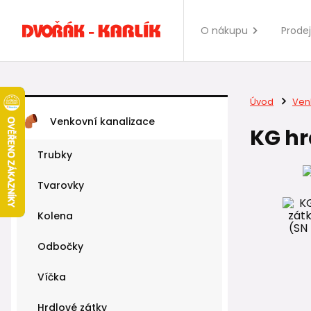
O nákupu
Prode
Úvod
Ven
Venkovní kanalizace
KG hr
Trubky
Tvarovky
Kolena
Odbočky
Víčka
Hrdlové zátky