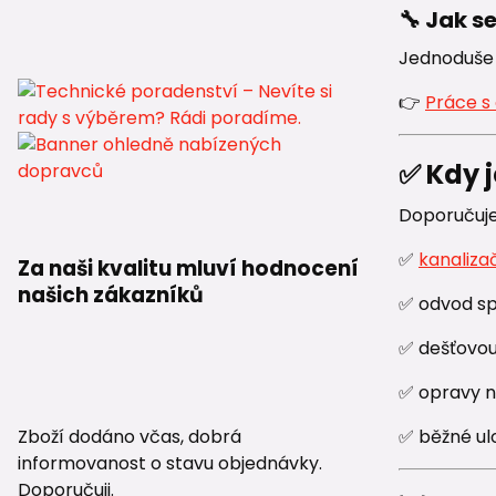
🔧 Jak s
Jednoduše 
👉
Práce s 
✅ Kdy 
Doporučuje
✅
kanaliza
Za naši kvalitu mluví hodnocení
našich zákazníků
✅ odvod sp
✅ dešťovou
✅ opravy ne
✅ běžné ul
Zboží dodáno včas, dobrá
informovanost o stavu objednávky.
Doporučuji.