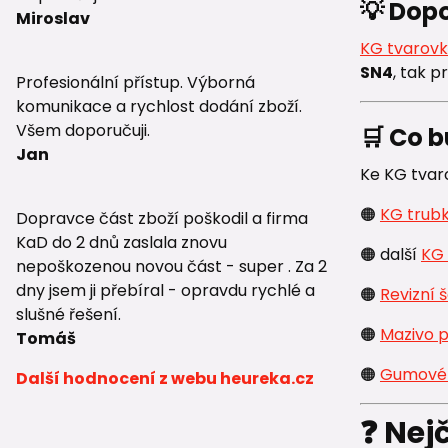
💡 Dop
Miroslav
KG tvarov
SN4
, tak p
Profesionální přístup. Výborná
komunikace a rychlost dodání zboží.
Všem doporučuji.
🛒 Co b
Jan
Ke KG tvaro
🟠
KG trub
Dopravce část zboží poškodil a firma
KaD do 2 dnů zaslala znovu
🟠 další
KG 
nepoškozenou novou část - super . Za 2
dny jsem ji přebíral - opravdu rychlé a
🟠
Revizní 
slušné řešení.
🟠
Mazivo p
Tomáš
🟠
Gumové 
Další hodnocení z webu heureka.cz
❓ Nej