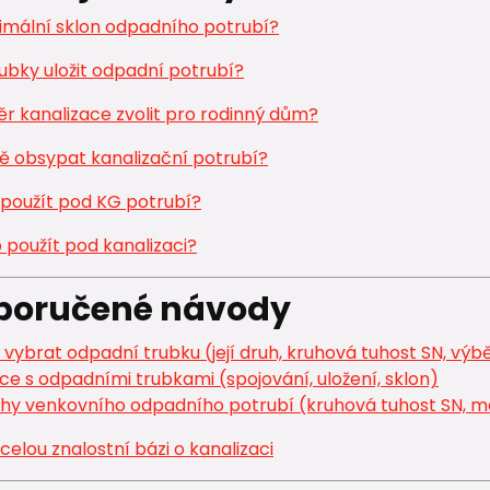
nimální sklon odpadního potrubí?
ubky uložit odpadní potrubí?
r kanalizace zvolit pro rodinný dům?
ě obsypat kanalizační potrubí?
 použít pod KG potrubí?
 použít pod kanalizaci?
oporučené návody
 vybrat odpadní trubku (její druh, kruhová tuhost SN, výb
ce s odpadními trubkami (spojování, uložení, sklon)
hy venkovního odpadního potrubí (kruhová tuhost SN, mat
celou znalostní bázi o kanalizaci