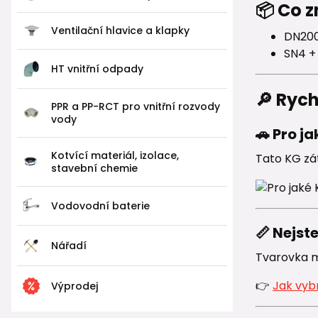
📦 Co 
Ventilační hlavice a klapky
DN200
SN4 +
HT vnitřní odpady
🔎 Ryc
PPR a PP-RCT pro vnitřní rozvody
vody
🚗 Pro j
Kotvící materiál, izolace,
Tato KG zá
stavební chemie
Vodovodní baterie
📏 Nejst
Nářadí
Tvarovka mu
👉
Jak vyb
Výprodej