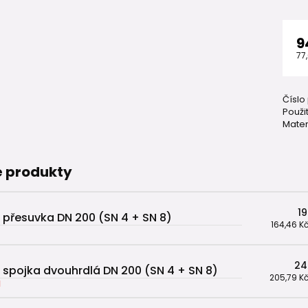
9
77
Číslo
Použit
Mater
 produkty
19
 přesuvka DN 200 (SN 4 + SN 8)
164,46 K
24
 spojka dvouhrdlá DN 200 (SN 4 + SN 8)
205,79 K