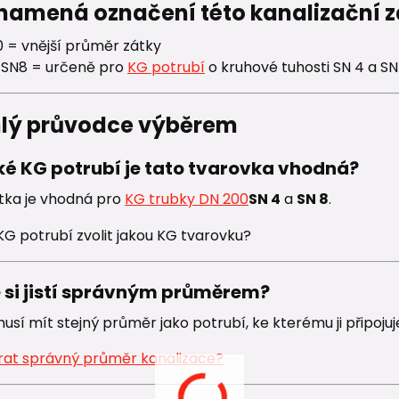
znamená označení této kanalizační z
 = vnější průměr zátky
 SN8 = určeně pro
KG potrubí
o kruhové tuhosti SN 4 a SN
hlý průvodce výběrem
aké KG potrubí je tato tvarovka vhodná?
tka je vhodná pro
KG trubky DN 200
SN 4
a
SN 8
.
e si jistí správným průměrem?
sí mít stejný průměr jako potrubí, ke kterému ji připojuj
rat správný průměr kanalizace?