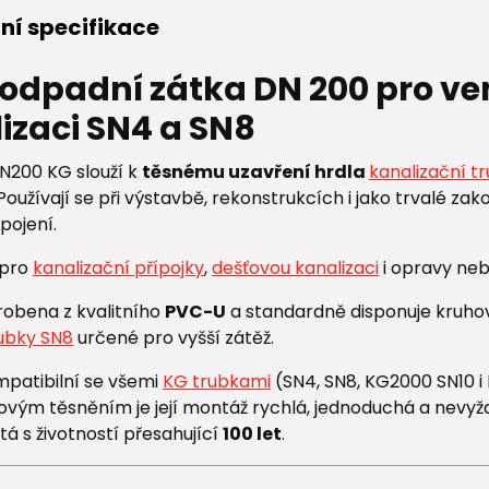
ní specifikace
 odpadní zátka DN 200 pro ve
izaci SN4 a SN8
N200 KG slouží k
těsnému uzavření hrdla
kanalizační t
 Používají se při výstavbě, rekonstrukcích i jako trvalé 
pojení.
 pro
kanalizační přípojky
,
dešťovou kanalizaci
i opravy neb
robena z kvalitního
PVC-U
a standardně disponuje kruho
ubky SN8
určené pro vyšší zátěž.
mpatibilní se všemi
KG trubkami
(SN4, SN8, KG2000 SN10 
žovým těsněním je její montáž rychlá, jednoduchá a nevyž
á s životností přesahující
100 let
.