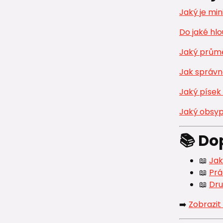
Jaký je mi
Do jaké hlo
Jaký průmě
Jak správn
Jaký písek
Jaký obsyp
📚 D
📖
Jak
📖
Prá
📖
Dru
➡️
Zobrazit 