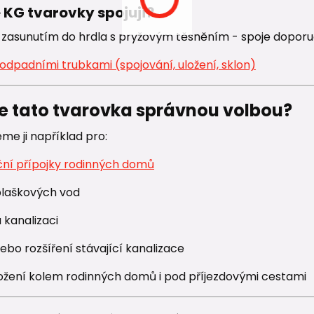
e KG tvarovky spojují?
zasunutím do hrdla s pryžovým těsněním - spoje dopo
odpadními trubkami (spojování, uložení, sklon)
je tato tvarovka správnou volbou?
me ji například pro:
ční přípojky rodinných domů
laškových vod
 kanalizaci
bo rozšíření stávající kanalizace
ožení kolem rodinných domů i pod příjezdovými cestami