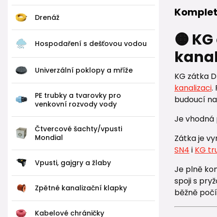
Komplet
Drenáž
🟠 KG
Hospodaření s dešťovou vodou
kanal
Univerzální poklopy a mříže
KG zátka D
kanalizaci
.
PE trubky a tvarovky pro
budoucí na
venkovní rozvody vody
Je vhodná
Čtvercové šachty/vpusti
Mondial
Zátka je vy
SN4
i
KG tr
Vpusti, gajgry a žlaby
Je plně ko
spoji s pry
Zpětné kanalizační klapky
běžně počít
Kabelové chráničky