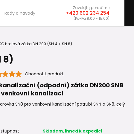
Zavolejte, poradíme
+420 602 234 254
Rady a návody
(Po-Pá 8:00 - 15:00)
G hrdlová zátka DN 200 (SN 4 + SN 8)
 8)
Ohodnotit produkt
kanalizační (odpadní) zátka DN200 SN8
 venkovní kanalizaci
arovka SN8 pro venkovní kanalizační potrubí SN4 a SN8.
celý
stupnost
Skladem, ihned k expedici