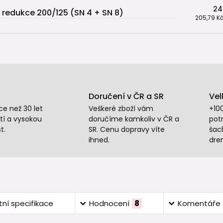
24
 redukce 200/125 (SN 4 + SN 8)
205,79 K
Doručení v ČR a SR
Vel
e než 30 let
Veškeré zboží vám
+10
tí a vysokou
doručíme kamkoliv v ČR a
potr
t.
SR. Cenu dopravy víte
šac
ihned.
dre
ní specifikace
Hodnocení
8
Komentáře