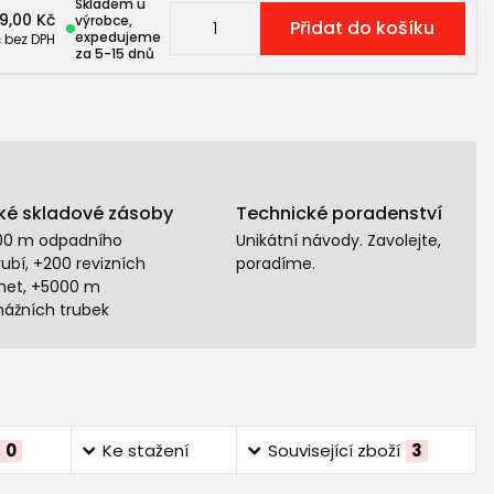
Skladem u
9,00 Kč
výrobce,
Přidat do košíku
expedujeme
č
bez DPH
za 5-15 dnů
ké skladové zásoby
Technické poradenství
00 m odpadního
Unikátní návody. Zavolejte,
ubí, +200 revizních
poradíme.
het, +5000 m
nážních trubek
0
Ke stažení
Související zboží
3