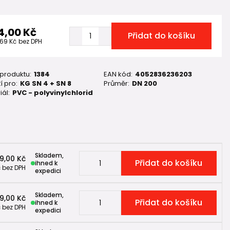
4,00 Kč
Přidat do košíku
,69 Kč
bez DPH
 produktu:
1384
EAN kód:
4052836236203
í pro:
KG SN 4 + SN 8
Průměr:
DN 200
iál:
PVC - polyvinylchlorid
Skladem,
9,00 Kč
Přidat do košíku
ihned k
č
bez DPH
expedici
Skladem,
9,00 Kč
Přidat do košíku
ihned k
č
bez DPH
expedici