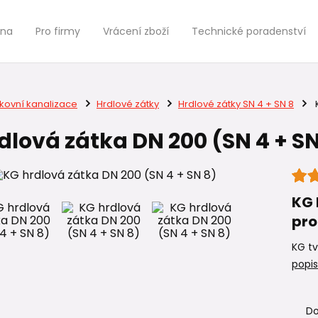
jna
Pro firmy
Vrácení zboží
Technické poradenství
kovní kanalizace
Hrdlové zátky
Hrdlové zátky SN 4 + SN 8
K
dlová zátka DN 200 (SN 4 + SN
KG 
pro
KG tv
popis
Do