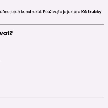
o dáno jejich konstrukcí. Používejte je jak pro
KG trubky
ovat?
)