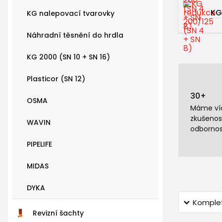
KG
KG nalepovací tvarovky
Náhradní těsnění do hrdla
KG 2000 (SN 10 + SN 16)
Plasticor (SN 12)
30+
OSMA
Máme víc
zkušenos
WAVIN
odbornos
PIPELIFE
MIDAS
DYKA
Komplet
Revizní šachty