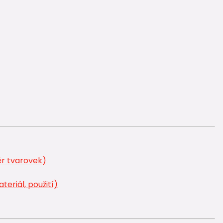
ěr tvarovek)
eriál, použití)