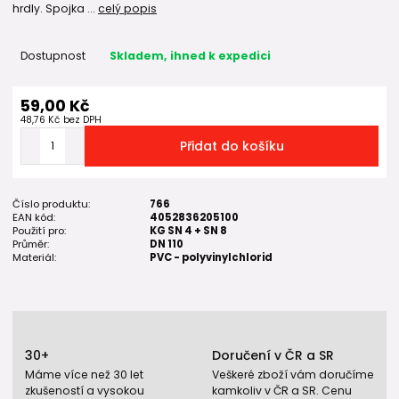
hrdly. Spojka ...
celý popis
Dostupnost
Skladem, ihned k expedici
59,00 Kč
48,76 Kč
bez DPH
Přidat do košíku
Číslo produktu:
766
EAN kód:
4052836205100
Použití pro:
KG SN 4 + SN 8
Průměr:
DN 110
Materiál:
PVC - polyvinylchlorid
30+
Doručení v ČR a SR
Máme více než 30 let
Veškeré zboží vám doručíme
zkušeností a vysokou
kamkoliv v ČR a SR. Cenu