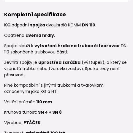
Kompletní specifikace
KG
odpadní
spojka
dvouhrdlá KGMM
DN 110
.
Opatřena
dvěma hrdly
.
Spojka slouží k
vytvoření hrdla na trubce či tvarovce
DN
110 zakončené trubkovou částí.
Zevnitř spojky je
uprostřed zarážka
(výstupek), o který se
vsunutá trubka nebo tvarovka zastaví. Spojka tedy není
přesuvná.
Plně kompatibilní s jinými trubkami a tvarovkami
označenými jako KG a HT.
Vnitřní průměr:
110 mm
Kruhová tuhost:
SN 4 +
SN 8
Výrobce:
PTÁČEK