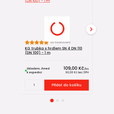
56 hodnocení
KG trubka s hrdlem SN 4 DN 110
KG odbočk
(DN 100) - 1 m
8)
109,00 Kč
Skladem, ihned
Skladem, 
/
ks
k expedici
k expedici
90,08 Kč
bez DPH
Přidat do košíku