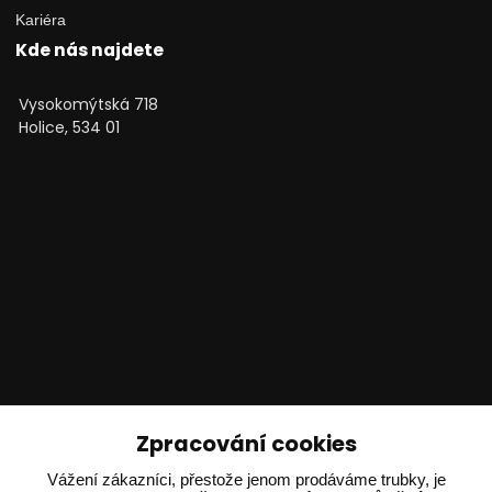
Kariéra
Kde nás najdete
Vysokomýtská 718
Holice, 534 01
Technické poradenství
Zpracování cookies
Vážení zákazníci, přestože jenom prodáváme trubky, je
Ing. Adam Dvořák