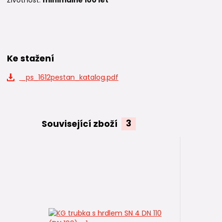
Životnost:
minimálně 100 let
Ke stažení
_ps_1612pestan_katalog.pdf
Související zboží
3