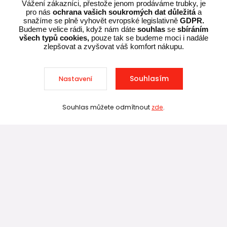
Vážení zákazníci, přestože jenom prodáváme trubky, je
Kde nás najdete
pro nás
ochrana vašich soukromých dat důležitá
a
snažíme se plně vyhovět evropské legislativně
GDPR.
Budeme velice rádi, když nám dáte
souhlas
se
sbíráním
Vysokomýtská 718
všech typů cookies,
pouze tak se budeme moci i nadále
zlepšovat a zvyšovat váš komfort nákupu.
Holice, 534 01
Souhlasím
Nastavení
Souhlas můžete odmítnout
zde
.
Sleva při nákupu nad 10 000 Kč
Technické poradenství
Ing. Adam Dvořák
+420 602 234 254