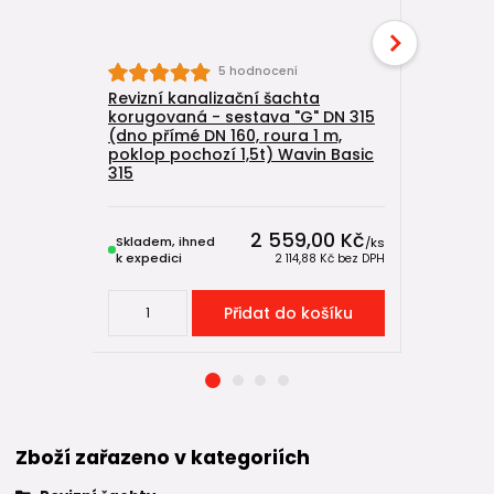
5 hodnocení
Revizní kanalizační šachta
Kanaliza
korugovaná - sestava "G" DN 315
DN 315/11
(dno přímé DN 160, roura 1 m,
Wavin Bas
poklop pochozí 1,5t) Wavin Basic
315
2 559,00 Kč
Skladem, ihned
Skladem, 
/
ks
k expedici
k expedici
2 114,88 Kč
bez DPH
Přidat do košíku
Zboží zařazeno v kategoriích