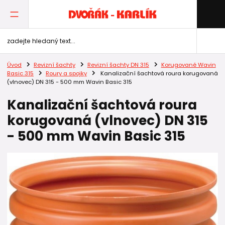
Úvod
Revizní šachty
Revizní šachty DN 315
Korugované Wavin
Basic 315
Roury a spojky
Kanalizační šachtová roura korugovaná
(vlnovec) DN 315 - 500 mm Wavin Basic 315
Kanalizační šachtová roura
korugovaná (vlnovec) DN 315
- 500 mm Wavin Basic 315