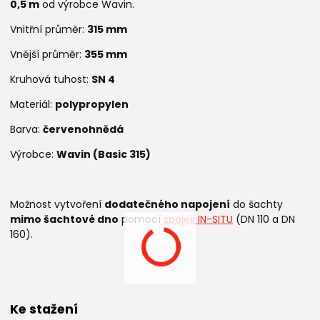
0,5
m
od výrobce Wavin.
Vnitřní průměr:
315
mm
Vnější průměr:
355
mm
Kruhová tuhost:
SN 4
Materiál:
polypropylen
Barva:
červenohnědá
Výrobce:
Wavin (Basic 315)
Možnost vytvoření
dodatečného napojení
do šachty
mimo šachtové dno
pomocí
spojek IN-SITU
(DN 110 a DN
160).
Ke stažení