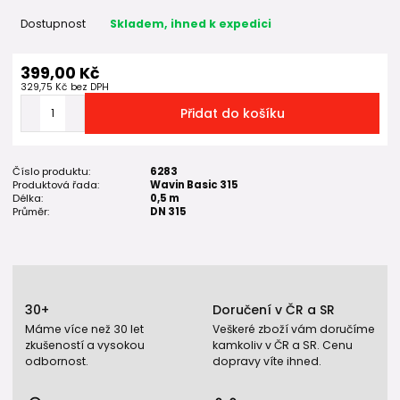
Dostupnost
Skladem, ihned k expedici
399,00 Kč
329,75 Kč
bez DPH
Přidat do košíku
Číslo produktu:
6283
Produktová řada:
Wavin Basic 315
Délka:
0,5 m
Průměr:
DN 315
30+
Doručení v ČR a SR
Máme více než 30 let
Veškeré zboží vám doručíme
zkušeností a vysokou
kamkoliv v ČR a SR. Cenu
odbornost.
dopravy víte ihned.