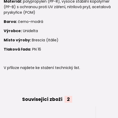
Materiál:
polypropylen (PP-R), vysoce stabilní kopolymer
(PP-B) s ochranou proti UV záření, nitrilová pryž, acetalová
pryskyřice (POM)
Barva:
černo-modrá
Výrobce:
Unidelta
Místo výroby:
Brescia (Itálie)
Tlaková řada
: PN 16
V příloze najdete ke stažení technický list.
Související zboží
2