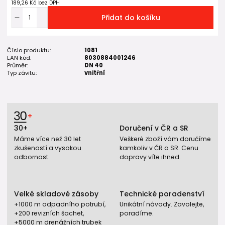
189,26 Kč
bez DPH
Přidat do košíku
Číslo produktu:
1081
EAN kód:
8030884001246
Průměr:
DN 40
Typ závitu:
vnitřní
30+
Doručení v ČR a SR
Máme více než 30 let
Veškeré zboží vám doručíme
zkušeností a vysokou
kamkoliv v ČR a SR. Cenu
odbornost.
dopravy víte ihned.
Velké skladové zásoby
Technické poradenství
+1000 m odpadního potrubí,
Unikátní návody. Zavolejte,
+200 revizních šachet,
poradíme.
+5000 m drenážních trubek