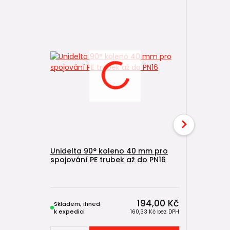
Unidelta 90° koleno 40 mm pro
spojování PE trubek až do PN16
Unidelta
spojování
194,00 Kč
Skladem, ihned
Skladem, 
k expedici
k expedici
160,33 Kč
bez DPH