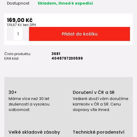
Dostupnost
Skladem, ihned k expedici
169,00 Kč
139,67 Kč
bez DPH
Přidat do košíku
Číslo produktu:
3681
EAN kód:
4048797200599
30+
Doručení v ČR a SR
Máme více než 30 let
Veškeré zboží vám doručíme
zkušeností a vysokou
kamkoliv v ČR a SR. Cenu
odbornost.
dopravy víte ihned.
Velké skladové zásoby
Technické poradenství