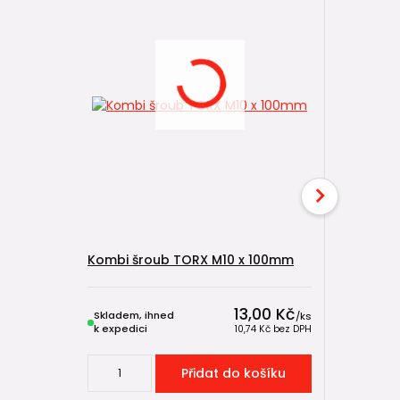
Kombi šroub TORX M10 x 100mm
Kombi šr
13,00 Kč
Skladem, ihned
Skladem, 
/
ks
k expedici
k expedici
10,74 Kč
bez DPH
Přidat do košíku