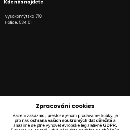
Kde nás najdete
Vysokomýtská 718
Holice, 534 01
Technické poradenství
Zpracování cookies
Vážení zákazníci, přestože jenom prodáváme trubky, je
Ing. Adam Dvořák
pro nás
ochrana vašich soukromých dat důležitá
a
+420 602 234 254
snažíme se plně vyhovět evropské legislativně
GDPR.
(Po-Pá 8:00 - 15:00)