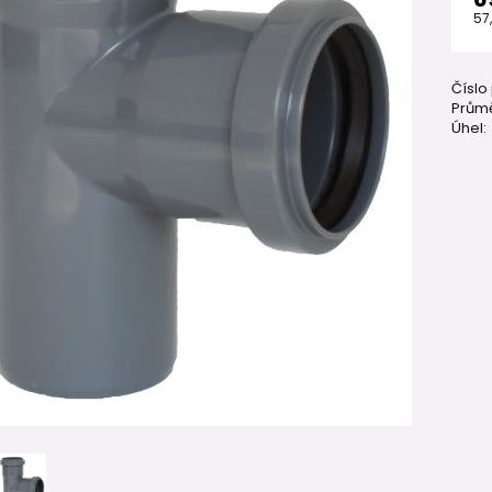
57
Číslo
Průmě
Úhel: