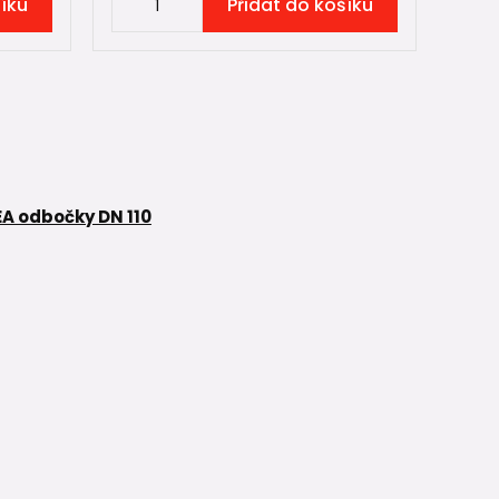
šíku
Přidat do košíku
A odbočky DN 110