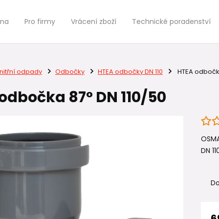
jna
Pro firmy
Vrácení zboží
Technické poradenství
nitřní odpady
Odbočky
HTEA odbočky DN 110
HTEA odbočka
odbočka 87° DN 110/50
OSMA
DN 110
Do
6