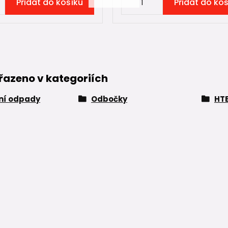
Přidat do košíku
Přidat do ko
řazeno v kategoriích
řní odpady
Odbočky
HTE