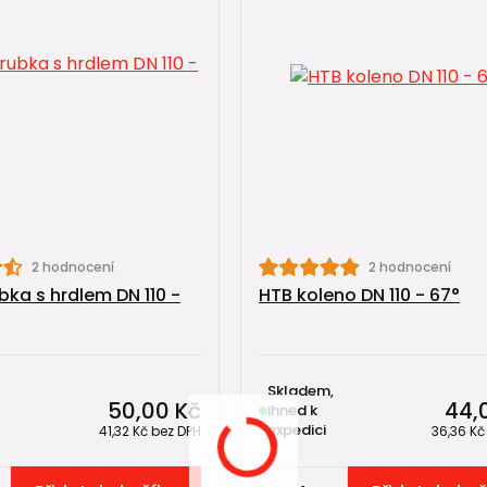
2 hodnocení
2 hodnocení
bka s hrdlem DN 110 -
HTB koleno DN 110 - 67°
Skladem,
50,00 Kč
44,
ihned k
expedici
41,32 Kč
bez DPH
36,36 K