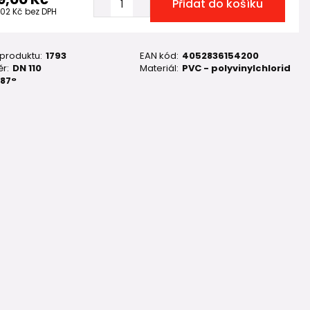
Přidat do košíku
,02 Kč
bez DPH
 produktu:
1793
EAN kód:
4052836154200
r:
DN 110
Materiál:
PVC - polyvinylchlorid
87°