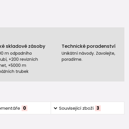
ké skladové zásoby
Technické poradenství
00 m odpadního
Unikátní návody. Zavolejte,
ubí, +200 revizních
poradíme.
het, +5000 m
nážních trubek
omentáře
0
Související zboží
3