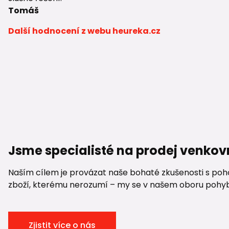
Tomáš
Další hodnocení z webu heureka.cz
Jsme specialisté na prodej venkov
Naším cílem je provázat naše bohaté zkušenosti s pohod
zboží, kterému nerozumí – my se v našem oboru pohybuje
Zjistit více o nás