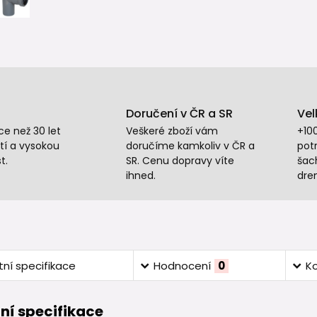
Doručení v ČR a SR
Vel
e než 30 let
Veškeré zboží vám
+10
tí a vysokou
doručíme kamkoliv v ČR a
potr
t.
SR. Cenu dopravy víte
šac
ihned.
dre
ní specifikace
Hodnocení
0
K
ní specifikace