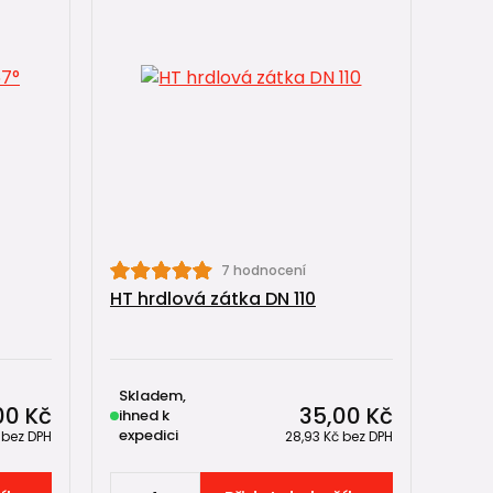
7 hodnocení
HT hrdlová zátka DN 110
Skladem,
00 Kč
35,00 Kč
ihned k
expedici
č
bez DPH
28,93 Kč
bez DPH