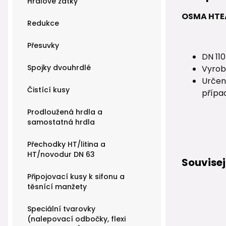
Hrdlové zátky
OSMA HTEA
Redukce
Přesuvky
DN 110
Spojky dvouhrdlé
Vyrob
Určen
Čistící kusy
přípa
Prodloužená hrdla a
samostatná hrdla
Přechodky HT/litina a
HT/novodur DN 63
Souvisej
Připojovací kusy k sifonu a
těsnící manžety
Speciální tvarovky
(nalepovací odbočky, flexi