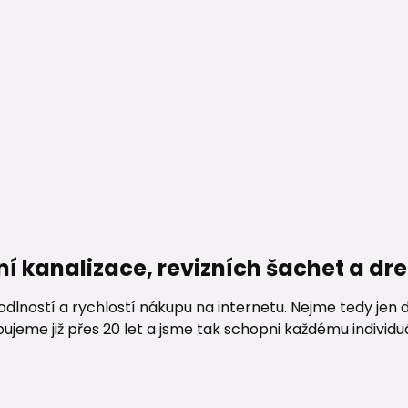
ní kanalizace, revizních šachet a d
lností a rychlostí nákupu na internetu. Nejme tedy jen d
me již přes 20 let a jsme tak schopni každému individuáln