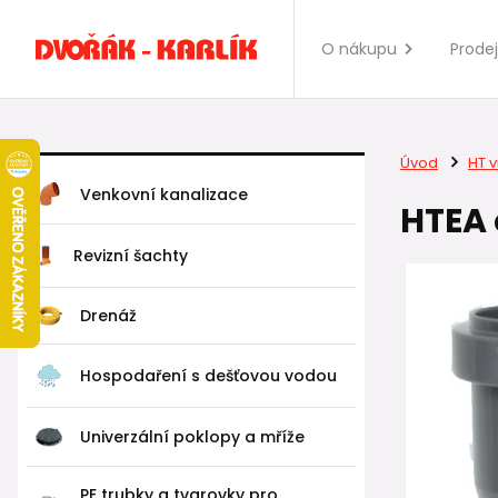
O nákupu
Prode
Úvod
HT v
Venkovní kanalizace
HTEA 
Revizní šachty
Drenáž
Hospodaření s dešťovou vodou
Univerzální poklopy a mříže
PE trubky a tvarovky pro