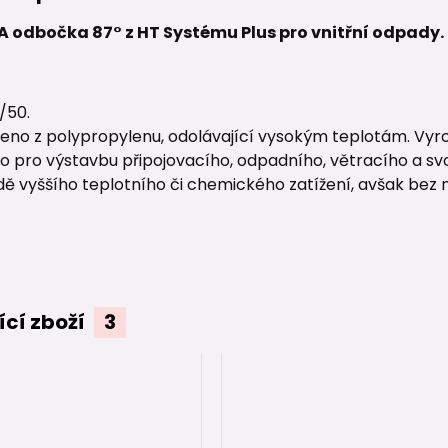
 odbočka 87° z HT Systému Plus pro vnitřní odpady.
/50.
eno z polypropylenu, odolávající vysokým teplotám. Vyro
o pro výstavbu připojovacího, odpadního, větracího a svo
dě vyššího teplotního či chemického zatížení, avšak bez 
ící zboží
3