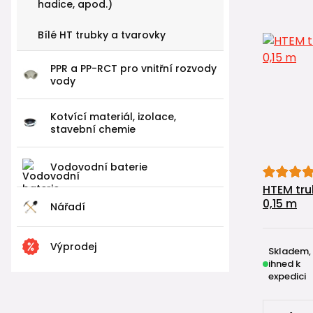
hadice, apod.)
Bílé HT trubky a tvarovky
PPR a PP-RCT pro vnitřní rozvody
vody
Kotvící materiál, izolace,
stavební chemie
Vodovodní baterie
HTEM tru
0,15 m
Nářadí
Výprodej
Skladem,
ihned k
expedici