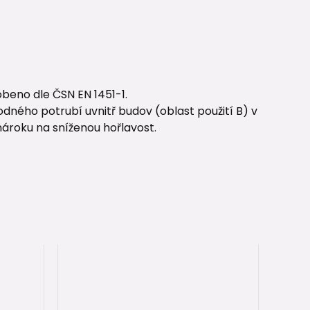
beno dle ČSN EN 1451-1.
dného potrubí uvnitř budov (oblast použití B) v
nároku na sníženou hořlavost.