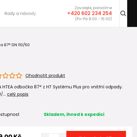
Zavolejte, poradíme
+420 602 234 254
Rady a návody
(Po-Pá 8:00 - 15:00)
 87° DN 110/50
Ohodnotit produkt
 HTEA odbočka 87° z HT Systému Plus pro vnitřní odpady.
/...
celý popis
stupnost
Skladem, ihned k expedici
9,00 Kč