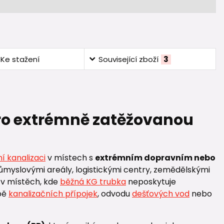
Ke stažení
Související zboží
3
pro extrémně zatěžovanou
í kanalizaci
v místech s
extrémním dopravním nebo
růmyslovými areály, logistickými centry, zemědělskými
 v místěch, kde
běžná KG trubka
neposkytuje
vbě
kanalizačních přípojek
, odvodu
dešťových vod
nebo