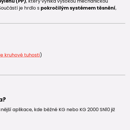
ylenu (PP)
, který vyniká vysokou mechanickou
Součástí je hrdlo s
pokročilým systémem těsnění
,
le kruhové tuhosti
)
a?
nější aplikace, kde běžné KG nebo KG 2000 SN10 již