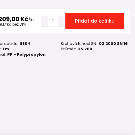
 209,00 Kč
/
ks
Přidat do košíku
9,17 Kč
bez DPH
 produktu:
8804
Kruhová tuhost SN:
KG 2000 SN 16
:
1 m
Průměr:
DN 200
iál:
PP - Polypropylen