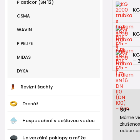
Plasticor (SN 12)
KG
OSMA
WAVIN
KG
PIPELIFE
KG
MIDAS
– 
DYKA
Revizní šachty
Drenáž
30+
Máme víc
Hospodaření s dešťovou vodou
zkušenos
odbornos
Univerzální poklopy a mříže