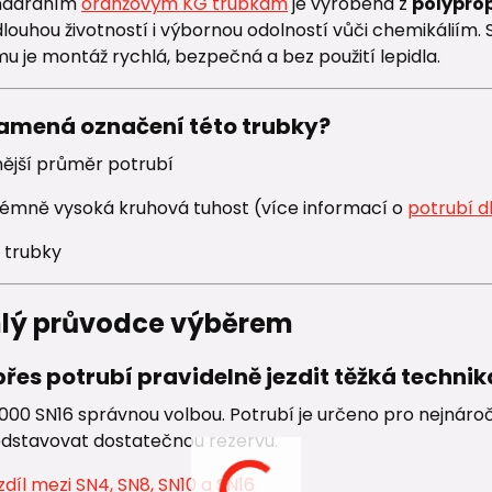
andardním
oranžovým KG trubkám
je vyrobena z
polyprop
dlouhou životností i výbornou odolností vůči chemikáliím. 
u je montáž rychlá, bezpečná a bez použití lepidla.
namená označení této trubky?
ější průměr potrubí
rémně vysoká kruhová tuhost (více informací o
potrubí d
 trubky
hlý průvodce výběrem
přes potrubí pravidelně jezdit těžká technik
000 SN16 správnou volbou. Potrubí je určeno pro nejnároč
dstavovat dostatečnou rezervu.
rozdíl mezi SN4, SN8, SN10 a SN16