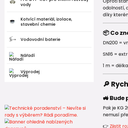
Oproti st
vody
odolností, 
díky kterém
Kotvící materiál, izolace,
stavební chemie
📦 Co z
Vodovodní baterie
DN200 = vn
SN16 = ext
Nářadí
1 m = délka
Výprodej
🔎 Ryc
🚜 Bude 
Pak je KG 2
nemusí pře
👉
Zjistit 