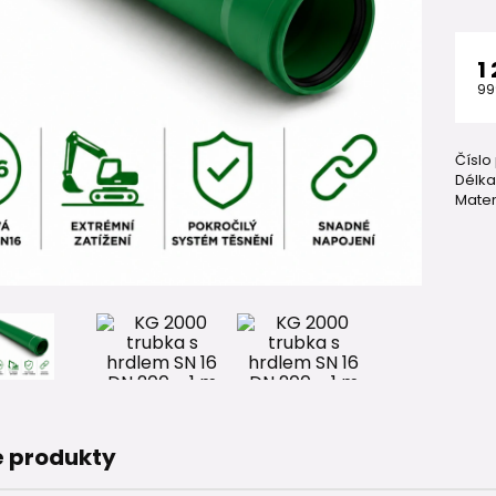
1
99
Číslo
Délka
Mater
 produkty