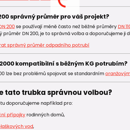
200 správný průměr pro váš projekt?
DN 200
se používají méně často než běžné průměry
DN 11
 průměr DN 200, je to správná volba a doporučujeme ji d
rat správný průměr odpadního potrubí
 2000 kompatibilní s běžným KG potrubím?
00 lze bez problémů spojovat se standardním
oranžovým
je tato trubka správnou volbou?
ntu doporučujeme například pro:
ční přípojky
rodinných domů,
plaškových vod
,