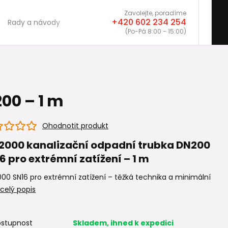
Zavolejte, poradíme
+420 602 234 254
Rady a návody
(Po-Pá 8:00 - 15:00)
00 – 1 m
Ohodnotit produkt
2000 kanalizační odpadní trubka DN200
6 pro extrémní zatížení – 1 m
00 SN16 pro extrémní zatížení – těžká technika a minimální
celý popis
stupnost
Skladem, ihned k expedici