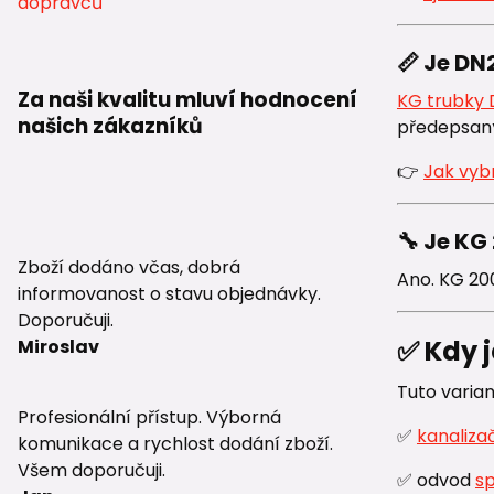
📏 Je DN
Za naši kvalitu mluví hodnocení
KG trubky 
našich zákazníků
předepsaný
👉
Jak vyb
🔧 Je KG
Zboží dodáno včas, dobrá
Ano. KG 20
informovanost o stavu objednávky.
Doporučuji.
✅ Kdy 
Miroslav
Tuto varia
Profesionální přístup. Výborná
✅
kanaliza
komunikace a rychlost dodání zboží.
Všem doporučuji.
✅ odvod
s