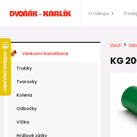
O nákupu
Prode
Úvod
Ven
Venkovní kanalizace
KG 20
Trubky
Tvarovky
Kolena
Odbočky
Víčka
Hrdlové zátky