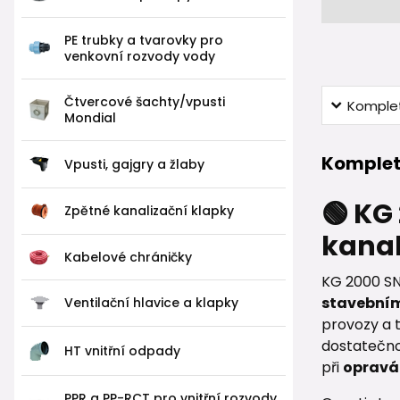
PE trubky a tvarovky pro
venkovní rozvody vody
Čtvercové šachty/vpusti
Komplet
Mondial
Komplet
Vpusti, gajgry a žlaby
🟢 KG
Zpětné kanalizační klapky
kanal
Kabelové chráničky
KG 2000 SN
stavebním
Ventilační hlavice a klapky
provozy a 
dostatečno
HT vnitřní odpady
při
opravá
PPR a PP-RCT pro vnitřní rozvody