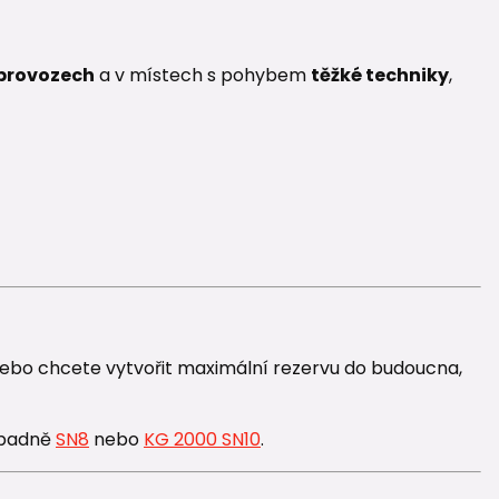
 provozech
a v místech s pohybem
těžké techniky
,
nebo chcete vytvořit maximální rezervu do budoucna,
ípadně
SN8
nebo
KG 2000 SN10
.