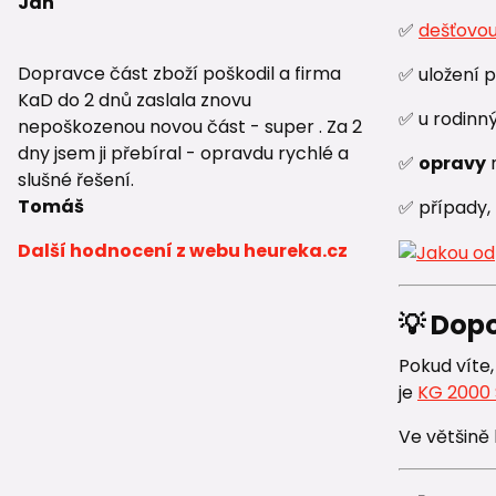
Jan
✅
dešťovou
Dopravce část zboží poškodil a firma
✅ uložení 
KaD do 2 dnů zaslala znovu
✅ u rodinn
nepoškozenou novou část - super . Za 2
dny jsem ji přebíral - opravdu rychlé a
✅
opravy
slušné řešení.
Tomáš
✅ případy, 
Další hodnocení z webu heureka.cz
💡 Dop
Pokud víte
je
KG 2000 
Ve většině