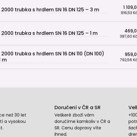
1 109,
 2000 trubka s hrdlem SN 16 DN 125 – 3 m
916,53 K
469,0
 2000 trubka s hrdlem SN 16 DN 125 – 1 m
387,60 K
 2000 trubka s hrdlem SN 16 DN 110 (DN 100)
959,0
3 m
792,56 K
Doručení v ČR a SR
Vel
e než 30 let
Veškeré zboží vám
+10
tí a vysokou
doručíme kamkoliv v ČR a
potr
t.
SR. Cenu dopravy víte
šac
ihned.
dre