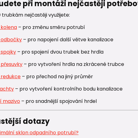
udete při montáži nejčastěji potřeb
trubkám nejčastěji využijete:
 kolena
– pro změnu směru potrubí
 odbočky
– pro napojení další větve kanalizace
 spojky
– pro spojení dvou trubek bez hrdla
 přesuvky
– pro vytvoření hrdla na zkrácené trubce
 redukce
– pro přechod na jiný průměr
šachty
– pro vytvoření kontrolního bodu kanalizace
í mazivo
– pro snadnější spojování hrdel
stější dotazy
nimální sklon odpadního potrubí?