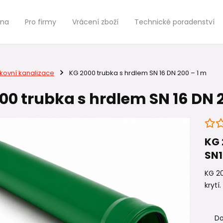
jna
Pro firmy
Vrácení zboží
Technické poradenství
kovní kanalizace
KG 2000 trubka s hrdlem SN 16 DN 200 – 1 m
00 trubka s hrdlem SN 16 DN 2
KG 
SN1
KG 20
krytí.
Do