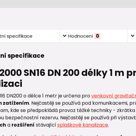
ní specifikace
Hodnocení
0
ní specifikace
 2000 SN16 DN 200 délky 1 m 
izaci
16 DN200 o délce 1 metr je určena pro
venkovní gravitačn
 zatížením
. Nejčastěji se používá pod komunikacemi, p
tam, kde se předpokládá provoz těžké techniky - zkrátka
u bezpečnostní rezervu. Nejčastěji se používá při výsta
ch
a
rozšíření
stávající
splaškové kanalizace
.