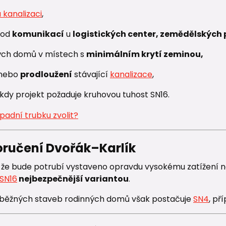
 kanalizaci
,
pod
komunikací
u
logistických center, zemědělských
ých domů v místech s
minimálním krytí zeminou,
nebo
prodloužení
stávající
kanalizace
,
kdy projekt požaduje kruhovou tuhost SN16.
oručení Dvořák–Karlík
, že bude potrubí vystaveno opravdu vysokému zatížení 
SN16
nejbezpečnější variantou
.
 běžných staveb rodinných domů však postačuje
SN4
, př