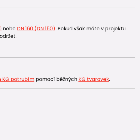
0
nebo
DN 160 (DN 150)
. Pokud však máte v projektu
održet.
 KG potrubím
pomocí běžných
KG tvarovek
.