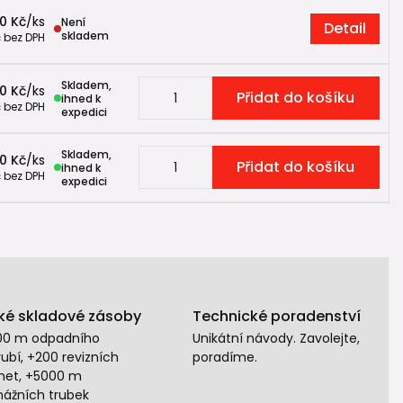
00 Kč
/
ks
Není
Detail
skladem
č
bez DPH
Skladem,
0 Kč
/
ks
Přidat do košíku
ihned k
č
bez DPH
expedici
Skladem,
0 Kč
/
ks
Přidat do košíku
ihned k
č
bez DPH
expedici
ké skladové zásoby
Technické poradenství
00 m odpadního
Unikátní návody. Zavolejte,
ubí, +200 revizních
poradíme.
het, +5000 m
nážních trubek