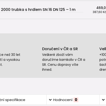
469,0
 2000 trubka s hrdlem SN 16 DN 125 – 1 m
387,60 K
Doručení v ČR a SR
Vel
e než 30 let
Veškeré zboží vám
+10
tí a vysokou
doručíme kamkoliv v ČR a
potr
t.
SR. Cenu dopravy víte
šac
ihned.
dre
ní specifikace
Hodnocení
0