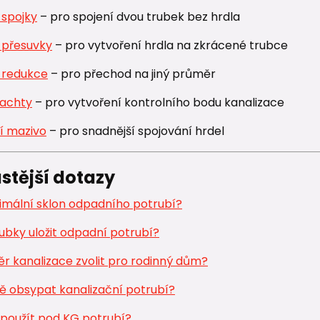
 spojky
– pro spojení dvou trubek bez hrdla
 přesuvky
– pro vytvoření hrdla na zkrácené trubce
 redukce
– pro přechod na jiný průměr
šachty
– pro vytvoření kontrolního bodu kanalizace
í mazivo
– pro snadnější spojování hrdel
stější dotazy
nimální sklon odpadního potrubí?
ubky uložit odpadní potrubí?
r kanalizace zvolit pro rodinný dům?
ě obsypat kanalizační potrubí?
 použít pod KG potrubí?