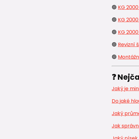
🟢
KG 2000
🟢
KG 2000
🟢
KG 2000
🟢
Revizní 
🟢
Montážn
❓ Nejča
Jaký je mi
Do jaké hlo
Jaký průmě
Jak správn
Jaký písek