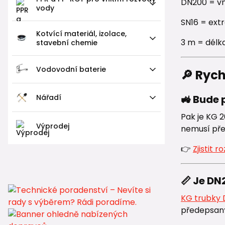
DN200 = vn
vody
SN16 = ext
Kotvící materiál, izolace,
3 m = délk
stavební chemie
Vodovodní baterie
🔎 Ryc
Nářadí
🚜 Bude 
Pak je KG 2
Výprodej
nemusí pře
👉
Zjistit 
📏 Je DN
KG trubky 
předepsaný