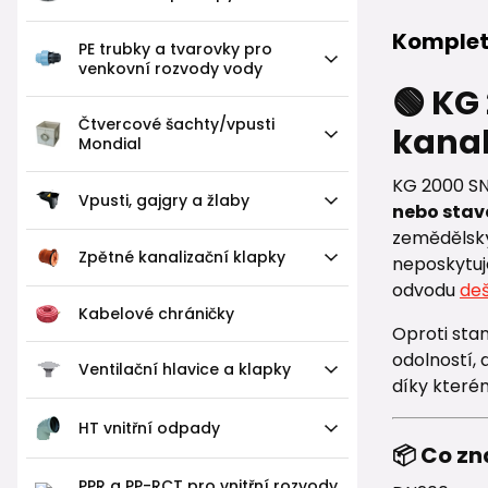
Komplet
PE trubky a tvarovky pro
venkovní rozvody vody
🟢 KG
Čtvercové šachty/vpusti
kanal
Mondial
KG 2000 SN
Vpusti, gajgry a žlaby
nebo stav
zemědělský
Zpětné kanalizační klapky
neposkytuj
odvodu
de
Kabelové chráničky
Oproti st
odolností, 
Ventilační hlavice a klapky
díky kterém
HT vnitřní odpady
📦 Co z
PPR a PP-RCT pro vnitřní rozvody