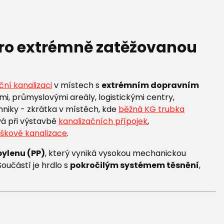
 pro extrémně zatěžovanou
ční kanalizaci
v místech s
extrémním dopravním
mi, průmyslovými areály, logistickými centry,
niky - zkrátka v místěch, kde
běžná KG trubka
vá při výstavbě
kanalizačních přípojek
,
aškové kanalizace
.
ylenu (PP)
, který vyniká vysokou mechanickou
Součástí je hrdlo s
pokročilým systémem těsnění
,