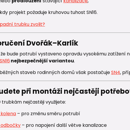
nebo
prodloužení
stávající
kanalizace
,
kdy projekt požaduje kruhovou tuhost SN16.
oručení Dvořák–Karlík
, že bude potrubí vystaveno opravdu vysokému zatížení 
SN16
nejbezpečnější variantou
.
 běžných staveb rodinných domů však postačuje
SN4
, př
udete při montáži nejčastěji potřeb
trubkám nejčastěji využijete:
 kolena
– pro změnu směru potrubí
 odbočky
– pro napojení další větve kanalizace