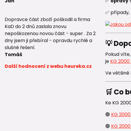
Jan
✅
opravy
✅ případy, 
Dopravce část zboží poškodil a firma
KaD do 2 dnů zaslala znovu
nepoškozenou novou část - super . Za 2
dny jsem ji přebíral - opravdu rychlé a
💡 Dop
slušné řešení.
Pokud víte
Tomáš
je
KG 2000 
Další hodnocení z webu heureka.cz
Ve většině
🛒 Co b
Ke KG 2000 
🟢
KG 2000
🟢
KG 2000