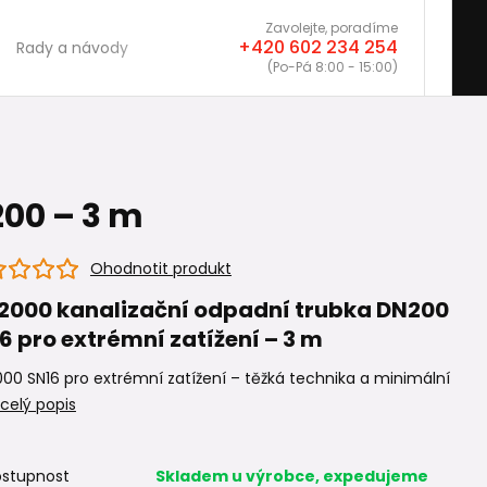
Zavolejte, poradíme
+420 602 234 254
Rady a návody
(Po-Pá 8:00 - 15:00)
200 – 3 m
Ohodnotit produkt
2000 kanalizační odpadní trubka DN200
6 pro extrémní zatížení – 3 m
00 SN16 pro extrémní zatížení – těžká technika a minimální
celý popis
stupnost
Skladem u výrobce, expedujeme