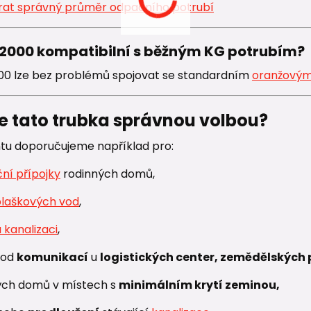
rat správný průměr odpadního potrubí
 2000 kompatibilní s běžným KG potrubím?
00 lze bez problémů spojovat se standardním
oranžovým
je tato trubka správnou volbou?
ntu doporučujeme například pro:
ční přípojky
rodinných domů,
plaškových vod
,
 kanalizaci
,
pod
komunikací
u
logistických center, zemědělských
ých domů v místech s
minimálním krytí zeminou,