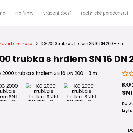
jna
Pro firmy
Vrácení zboží
Technické poradenství
kovní kanalizace
KG 2000 trubka s hrdlem SN 16 DN 200 – 3 m
00 trubka s hrdlem SN 16 DN 
KG 
SN1
KG 20
krytí.
Do