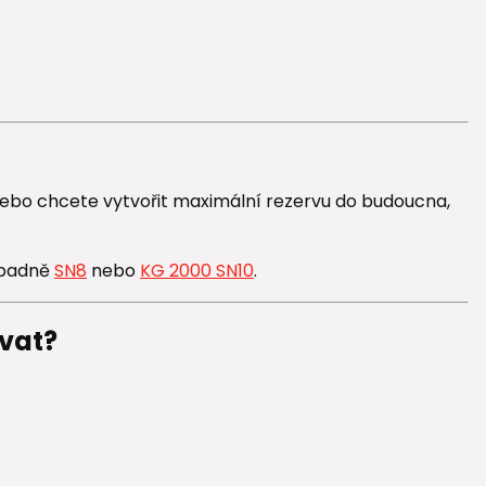
nebo chcete vytvořit maximální rezervu do budoucna,
ípadně
SN8
nebo
KG 2000 SN10
.
ovat?