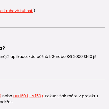
le kruhové tuhosti
)
a?
nější aplikace, kde běžné KG nebo KG 2000 SN10 již
0
nebo
DN 160 (DN 150)
. Pokud však máte v projektu
održet.