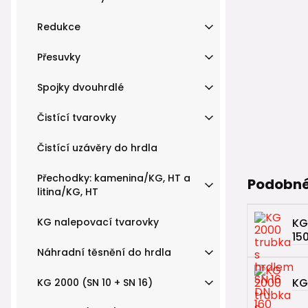
Redukce
Přesuvky
Spojky dvouhrdlé
Čistící tvarovky
Čistící uzávěry do hrdla
Přechodky: kamenina/KG, HT a
Podobné
litina/KG, HT
KG nalepovací tvarovky
KG
15
Náhradní těsnění do hrdla
KG
KG 2000 (SN 10 + SN 16)