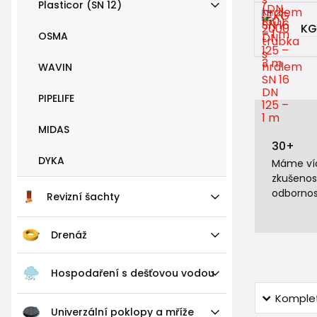
Plasticor (SN 12)
KG
OSMA
WAVIN
PIPELIFE
MIDAS
30+
DYKA
Máme víc
zkušenos
odbornos
Revizní šachty
Drenáž
Hospodaření s dešťovou vodou
Komplet
Univerzální poklopy a mříže