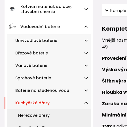
Kotvící materiál, izolace,
Komplet
stavební chemie
Vodovodní baterie
Komplet
Vnější roz
Umyvadlové baterie
49.
Dřezové baterie
Provedení
Vanové baterie
Výška výr
Sprchové baterie
Šířka výro
Baterie na studenou vodu
Hloubka v
Kuchyňské dřezy
Záruka na
Minimální 
Nerezové dřezy
Typ
: s od