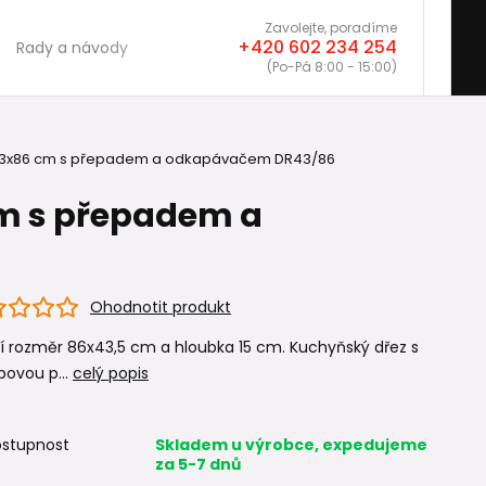
Zavolejte, poradíme
+420 602 234 254
Rady a návody
(Po-Pá 8:00 - 15:00)
 43x86 cm s přepadem a odkapávačem DR43/86
cm s přepadem a
Ohodnotit produkt
í rozměr 86x43,5 cm a hloubka 15 cm. Kuchyňský dřez s
povou p...
celý popis
stupnost
Skladem u výrobce, expedujeme
za 5-7 dnů