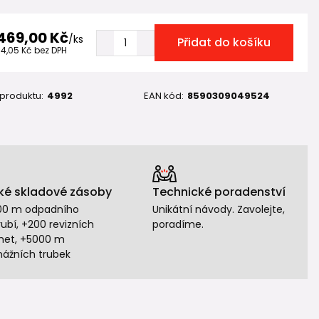
 469,00 Kč
/
ks
Přidat do košíku
14,05 Kč
bez DPH
 produktu:
4992
EAN kód:
8590309049524
ké skladové zásoby
Technické poradenství
00 m odpadního
Unikátní návody. Zavolejte,
ubí, +200 revizních
poradíme.
het, +5000 m
nážních trubek