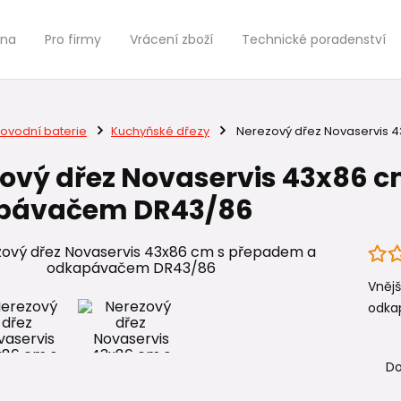
jna
Pro firmy
Vrácení zboží
Technické poradenství
ovodní baterie
Kuchyňské dřezy
Nerezový dřez Novaservis
ový dřez Novaservis 43x86 
pávačem DR43/86
Vnějš
odka
Do