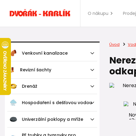
O nákupu
Prode
Úvod
Vod
Venkovní kanalizace
Nerez
odka
Revizní šachty
Drenáž
Hospodaření s dešťovou vodou
Univerzální poklopy a mříže
PE trubky a tvarovky pro