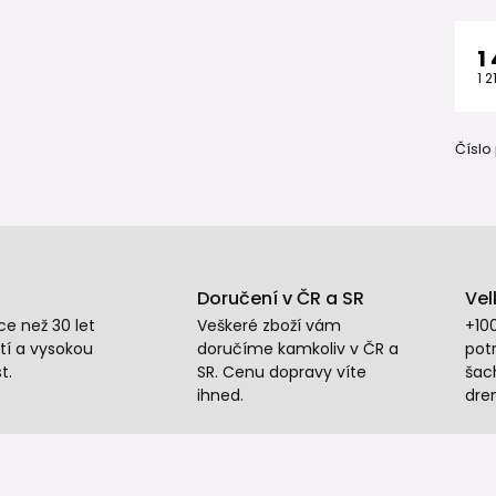
1
1 2
Číslo
Doručení v ČR a SR
Vel
e než 30 let
Veškeré zboží vám
+10
tí a vysokou
doručíme kamkoliv v ČR a
potr
t.
SR. Cenu dopravy víte
šac
ihned.
dre