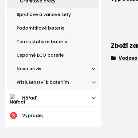
Granitové dřezy
Sprchové a vanové sety
Podomítkové baterie
Termostatické baterie
Zboží za
Úsporné ECO baterie
Vodovod
Novaservis
Příslušenství k bateriím
Nářadí
Výprodej