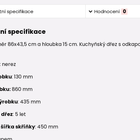
ní specifikace
Hodnocení
0
ní specifikace
měr 86x43,5 cm a hloubka 15 cm. Kuchyňský dřez s odkapo
: nerez
obku
: 130 mm
bku:
860 mm
ýrobku
: 435 mm
 dřez
: 5 let
šířka skříňky
: 450 mm
kapem