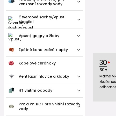
venkovní rozvody vody
Čtvercové šachty/vpusti
Mondial
Vpusti, gajgry a žlaby
Zpětné kanalizační klapky
Kabelové chráničky
30+
Máme víc
Ventilační hlavice a klapky
zkušenos
odbornos
HT vnitřní odpady
PPR a PP-RCT pro vnitřní rozvody
vody