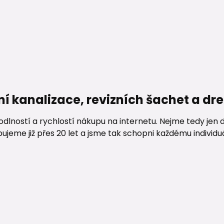
ní kanalizace, revizních šachet a d
lností a rychlostí nákupu na internetu. Nejme tedy jen d
me již přes 20 let a jsme tak schopni každému individuáln