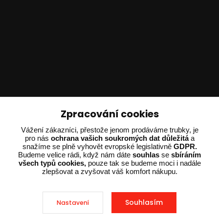
Technické poradenství
Zpracování cookies
Ing. Adam Dvořák
Vážení zákazníci, přestože jenom prodáváme trubky, je
pro nás
ochrana vašich soukromých dat důležitá
a
+420 602 234 254
snažíme se plně vyhovět evropské legislativně
GDPR.
(Po-Pá 8:00 - 15:00)
Budeme velice rádi, když nám dáte
souhlas
se
sbíráním
všech typů cookies,
pouze tak se budeme moci i nadále
potrebujiporadit@dvorak-karlik.cz
zlepšovat a zvyšovat váš komfort nákupu.
Souhlasím
Nastavení
2025 © Dvorak-Karlik.cz – Všechna práva vyhrazena. Design od