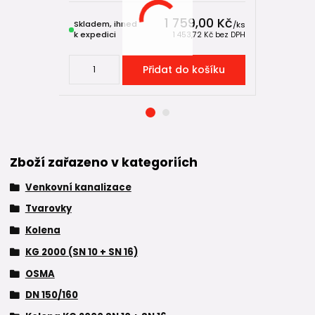
1 759,00 Kč
Skladem, ihned
Skladem, 
/
ks
k expedici
k expedici
1 453,72 Kč
bez DPH
Přidat do košíku
Zboží zařazeno v kategoriích
Venkovní kanalizace
Tvarovky
Kolena
KG 2000 (SN 10 + SN 16)
OSMA
DN 150/160