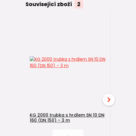
Související zboží
2
KG 2000 trubka s hrdlem SN 10 DN
160 (DN 150) – 3 m
KG 2000 t
160 (DN 1