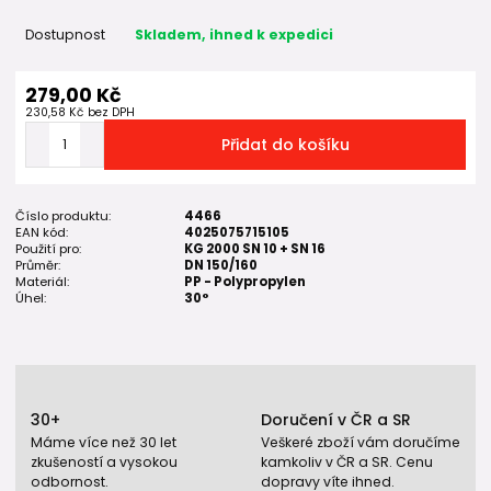
Dostupnost
Skladem, ihned k expedici
279,00 Kč
230,58 Kč
bez DPH
Přidat do košíku
Číslo produktu:
4466
EAN kód:
4025075715105
Použití pro:
KG 2000 SN 10 + SN 16
Průměr:
DN 150/160
Materiál:
PP - Polypropylen
Úhel:
30°
30+
Doručení v ČR a SR
Máme více než 30 let
Veškeré zboží vám doručíme
zkušeností a vysokou
kamkoliv v ČR a SR. Cenu
odbornost.
dopravy víte ihned.