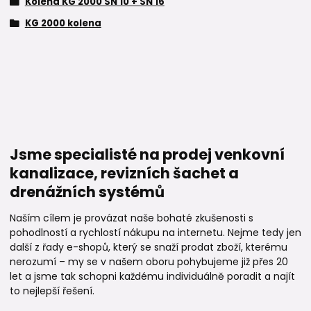
Kolena KG 2000 SN 10 + SN 16
KG 2000 kolena
Jsme specialisté na prodej venkovní
kanalizace, revizních šachet a
drenážních systémů
Naším cílem je provázat naše bohaté zkušenosti s
pohodlností a rychlostí nákupu na internetu. Nejme tedy jen
další z řady e-shopů, který se snaží prodat zboží, kterému
nerozumí – my se v našem oboru pohybujeme již přes 20
let a jsme tak schopni každému individuálně poradit a najít
to nejlepší řešení.