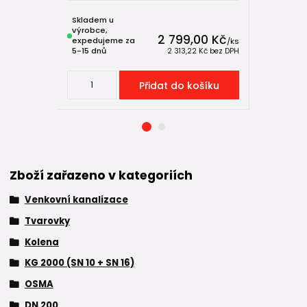
Skladem u
Skladem u
výrobce,
výrobce,
2 799,00 Kč
expedujeme za
expeduje
/
ks
5-15 dnů
5-15 dnů
2 313,22 Kč
bez DPH
Přidat do košíku
Zboží zařazeno v kategoriích
Venkovní kanalizace
Tvarovky
Kolena
KG 2000 (SN 10 + SN 16)
OSMA
DN 200