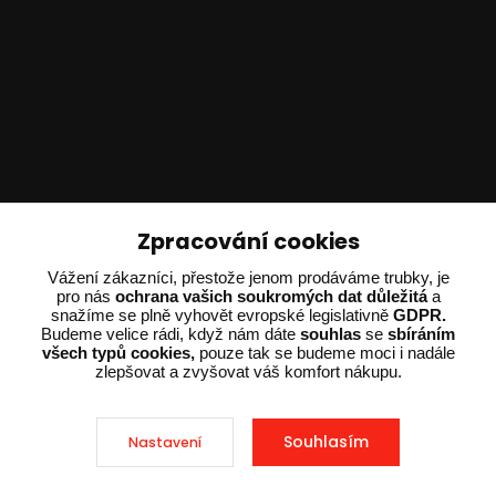
Zpracování cookies
Technické poradenství
Vážení zákazníci, přestože jenom prodáváme trubky, je
pro nás
ochrana vašich soukromých dat důležitá
a
snažíme se plně vyhovět evropské legislativně
GDPR.
Ing. Adam Dvořák
Budeme velice rádi, když nám dáte
souhlas
se
sbíráním
+420 602 234 254
všech typů cookies,
pouze tak se budeme moci i nadále
(Po-Pá 8:00 - 15:00)
zlepšovat a zvyšovat váš komfort nákupu.
potrebujiporadit@dvorak-karlik.cz
Souhlasím
Nastavení