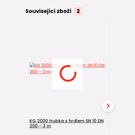
Související zboží
2
KG 2000 trubka s hrdlem SN 10 DN
KG 2000 t
200 – 3 m
200 – 3 