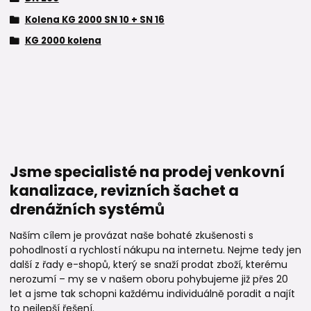
Kolena KG 2000 SN 10 + SN 16
KG 2000 kolena
Jsme specialisté na prodej venkovní
kanalizace, revizních šachet a
drenážních systémů
Naším cílem je provázat naše bohaté zkušenosti s
pohodlností a rychlostí nákupu na internetu. Nejme tedy jen
další z řady e-shopů, který se snaží prodat zboží, kterému
nerozumí – my se v našem oboru pohybujeme již přes 20
let a jsme tak schopni každému individuálně poradit a najít
to nejlepší řešení.