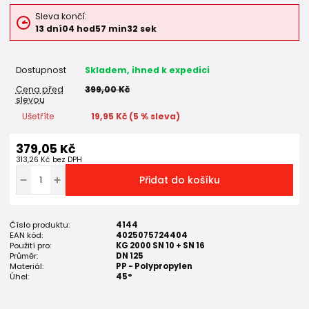
Sleva končí:
13
dní
04
hod
57
min
32
sek
Dostupnost
Skladem, ihned k expedici
Cena před
399,00 Kč
slevou
Ušetříte
19,95 Kč (
5
% sleva)
379,05 Kč
313,26 Kč
bez DPH
Přidat do košíku
Číslo produktu:
4144
EAN kód:
4025075724404
Použití pro:
KG 2000 SN 10 + SN 16
Průměr:
DN 125
Materiál:
PP - Polypropylen
Úhel:
45°