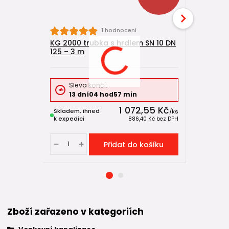
KG 2000 -
1 hodnocení
10 + SN 16
KG 2000 trubka s hrdlem SN 10 DN
125 – 3 m
Sleva končí:
Sleva
13
dní
04
hod
57
min
13
dn
1 072,55 Kč
Skladem, ihned
Skladem, 
/
ks
k expedici
k expedici
886,40 Kč
bez DPH
Přidat do košíku
Zboží zařazeno v kategoriích