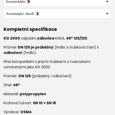
Komentáře
0
Související zboží
2
Kompletní specifikace
KG 2000
odpadní
odbočka
KGEA,
45° 125/125
.
Průměr
DN 125 je průběžný
(hrdlo a trubková část)
i
odbočení
(hrdlo).
Plně kompatibilní s jinými trubkami a tvarovkami
označenými jako KG 2000.
Průměr:
DN 125
(průběžný i odbočení)
Úhel:
45°
Materiál:
polypropylen
Kruhová tuhost:
SN 10 +
SN 16
Výrobce:
OSMA