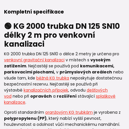
Kompletní specifikace
🟢 KG 2000 trubka DN 125 SN10
délky 2 m pro venkovní
kanalizaci
KG 2000 trubka DN 125 SN10 o délce 2 metry je určena pro
venkovní gravitační kanalizaci
v místech s
vysokým
zatížením
. Nejčastěji se používá pod
komunikacemi,
parkovacími plochami,
v
průmyslových areálech
nebo
všude tam, kde
běžná KG trubka
neposkytuje dostatečnou
bezpečnostní rezervu. Nejčastěji se používá při
výstavbě
kanalizačních přípojek
, odvodu
dešťových
vod
nebo při
opravách
a
rozšíření
stávající
splaškové
kanalizace
.
Oproti standardním
oranžovým KG trubkám
je vyrobena z
polypropylenu (PP)
, který nabízí vyšší pevnost,
houževnatost a odolnost vůči mechanickému namáhání.