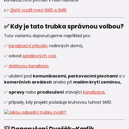
👉
Zjistit rozdíl mezi SN10 a SN16
✅ Kdy je tato trubka správnou volbou?
Tuto variantu doporučujeme například pro:
✅
kanalizační přípojky
rodinných domů,
✅ odvod
splaškových vod
,
✅
dešťovou kanalizaci
,
✅ uložení pod
komunikacemi, parkovacími plochami
a v
komerčních areálech
anebo při
malém krytí zeminou,
✅
opravy
nebo
prodloužení
stávající
kanalizace
,
✅ případy, kdy projekt požaduje kruhovou tuhost SN10.
💡 Doporučení Dvořák–Karlík