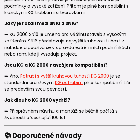
podmínky a vysoké zatížení. Přitom je plně kompatibilní s
klasickými KG trubkami a tvarovkami.
Jaký je rozdíl mezi SN10 a SN16?
➡️ KG 2000 SN10 je určena pro většinu staveb s vysokým
zatížením. SN16 představuje nejvyšší kruhovou tuhost v
nabídce a používá se v opravdu extrémních podmínkách
nebo tam, kde ji vyžaduje projekt.
Jsou KG a KG 2000 navzájem kompatibilní?
➡️ Ano.
Potrubí s vyšší kruhovou tuhostí KG 2000
je se
standardní oranžovým
KG potrubím
plně kompatibilní. Liší
se především svou pevností.
Jak dlouho KG 2000 vydrží?
➡️ Při správném návrhu a montáži se běžně počítá s
životností přesahující 100 let.
📚 Doporučené návody