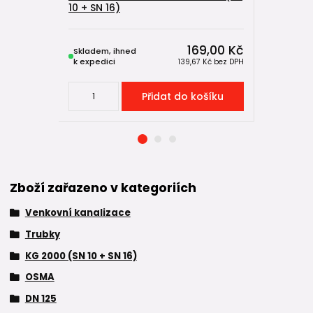
10 + SN 16)
(SN 10 + S
169,00 Kč
Skladem, ihned
Skladem, 
k expedici
k expedici
139,67 Kč
bez DPH
Přidat do košíku
Zboží zařazeno v kategoriích
Venkovní kanalizace
Trubky
KG 2000 (SN 10 + SN 16)
OSMA
DN 125