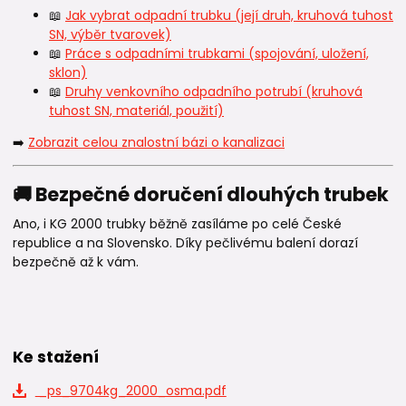
📖
Jak vybrat odpadní trubku (její druh, kruhová tuhost
SN, výběr tvarovek)
📖
Práce s odpadními trubkami (spojování, uložení,
sklon)
📖
Druhy venkovního odpadního potrubí (kruhová
tuhost SN, materiál, použití)
➡️
Zobrazit celou znalostní bázi o kanalizaci
🚚 Bezpečné doručení dlouhých trubek
Ano, i KG 2000 trubky běžně zasíláme po celé České
republice a na Slovensko. Díky pečlivému balení dorazí
bezpečně až k vám.
Ke stažení
_ps_9704kg_2000_osma.pdf