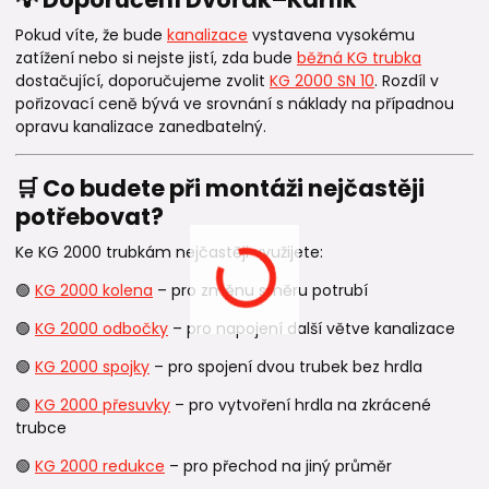
Pokud víte, že bude
kanalizace
vystavena vysokému
zatížení nebo si nejste jistí, zda bude
běžná KG trubka
dostačující, doporučujeme zvolit
KG 2000 SN 10
. Rozdíl v
pořizovací ceně bývá ve srovnání s náklady na případnou
opravu kanalizace zanedbatelný.
🛒 Co budete při montáži nejčastěji
potřebovat?
Ke KG 2000 trubkám nejčastěji využijete:
🟢
KG 2000 kolena
– pro změnu směru potrubí
🟢
KG 2000 odbočky
– pro napojení další větve kanalizace
🟢
KG 2000 spojky
– pro spojení dvou trubek bez hrdla
🟢
KG 2000 přesuvky
– pro vytvoření hrdla na zkrácené
trubce
🟢
KG 2000 redukce
– pro přechod na jiný průměr