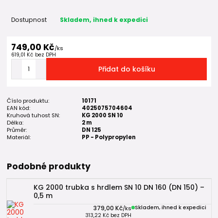
Dostupnost
Skladem, ihned k expedici
749,00 Kč
/
ks
619,01 Kč
bez DPH
Přidat do košíku
Číslo produktu:
10171
EAN kód:
4025075704604
Kruhová tuhost SN:
KG 2000 SN 10
Délka:
2 m
Průměr:
DN 125
Materiál:
PP - Polypropylen
Podobné produkty
KG 2000 trubka s hrdlem SN 10 DN 160 (DN 150) –
0,5 m
379,00 Kč
Skladem, ihned k expedici
/
ks
313,22 Kč
bez DPH