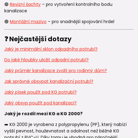
🟢
Revizní šachty
– pro vytvoření kontrolního bodu
kanalizace
🟢
Montážní mazivo
– pro snadnější spojování hrdel
❓ Nejčastější dotazy
Jaký je minimální sklon odpadního potrubí?
Do jaké hloubky uložit odpadní potrubí?
Jaký průměr kanalizace zvolit pro rodinný dům?
Jak správně obsypat kanalizační potrubí?
Jaký písek použít pod KG potrubí?
Jaký obsyp použít pod kanalizaci?
Jaký je rozdíl mezi KG a KG 2000?
➡️ KG 2000 je vyrobena z polypropylenu (PP), který nabízí
vyšší pevnost, houževnatost a odolnost než běžné KG
potrubí z PVC-U. Díky tomu je vhodná pro náročnější