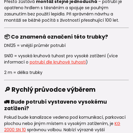
Přesto zůstává
montáž stejně jednoduchá
– potrubí je
opatřeno hrdlem s těsněním a spojuje se pouhým
zasunutím bez použití lepidla. Při správném návrhu a
montáži se běžně počítá s životností přesahující 100 let.
📦 Co znamená označení této trubky?
DN125 = vnější průměr potrubí
SN10 = vysoká kruhová tuhost pro vysoké zatížení (více
informací o
potrubí dle kruhové tuhosti
)
2 m = délka trubky
🔎 Rychlý průvodce výběrem
🚛 Bude potrubí vystaveno vysokému
zatížení?
Pokud bude kanalizace vedena pod komunikací, parkovací
plochou nebo jiným místem s vysokým zatížením, je
KG
2000 SN 10
správnou volbou. Nabízí výrazně vyšší