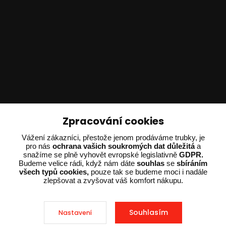
Technické poradenství
Zpracování cookies
Vážení zákazníci, přestože jenom prodáváme trubky, je
Ing. Adam Dvořák
pro nás
ochrana vašich soukromých dat důležitá
a
+420 602 234 254
snažíme se plně vyhovět evropské legislativně
GDPR.
(Po-Pá 8:00 - 15:00)
Budeme velice rádi, když nám dáte
souhlas
se
sbíráním
všech typů cookies,
pouze tak se budeme moci i nadále
potrebujiporadit@dvorak-karlik.cz
zlepšovat a zvyšovat váš komfort nákupu.
Souhlasím
Nastavení
2025 © Dvorak-Karlik.cz – Všechna práva vyhrazena. Design od