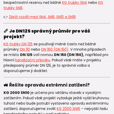
bezpečnostní rezervu než běžné
KG trubky SN4
nebo
KG
trubky SN8
.
👉
Zjistit rozdíl mezi SN4, SN8, SN10 a SN16
📏
Je DN125 správný průměr pro váš
projekt?
KG trubky DN 125
se používají méně často než běžné
průměry
DN 110
nebo
DN 160 (DN 150)
. V mnoha případech
se místo
DN 125
volí rovnou
DN 160 (DN 150),
například pro
hlavní
kanalizační přípojku
. Pokud však máte v projektu
předepsaný průměr DN 125, je to správná volba a
doporučujeme ji dodržet.
🚜 Řešíte opravdu extrémní zatížení?
KG 2000 SN10
je určena pro většinu staveb s vysokým
zatížením. Pokud však projekt vyžaduje ještě vyšší kruhovou
tuhost nebo bude potrubí vystaveno opravdu extrémnímu
zatížení, doporučujeme zvolit
KG 2000 SN16
– nejvyšší řadu
kanalizačního potrubí v naší nabídce.