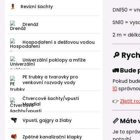
Revizní šachty
DN150 = vn
SN10 = vys
Drenáž
2 m = délk
Hospodaření s dešťovou vodou
🔎 Ryc
Univerzální poklopy a mříže
🚛 Bude
PE trubky a tvarovky pro
Pokud bude
venkovní rozvody vody
10
správnou
Čtvercové šachty/vpusti
👉
Zjistit 
Mondial
📏 Máte 
Vpusti, gajgry a žlaby
Je to správ
Zpětné kanalizační klapky
potrubí.