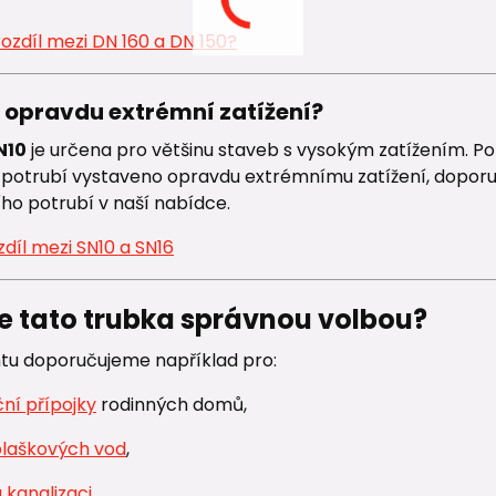
rozdíl mezi DN 160 a DN 150?
e opravdu extrémní zatížení?
N10
je určena pro většinu staveb s vysokým zatížením. Pok
potrubí vystaveno opravdu extrémnímu zatížení, doporu
ho potrubí v naší nabídce.
rozdíl mezi SN10 a SN16
je tato trubka správnou volbou?
ntu doporučujeme například pro:
ční přípojky
rodinných domů,
plaškových vod
,
 kanalizaci
,