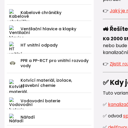
👉
Jaký je 
Kabelové chráničky
🚜 Řešít
Ventilační hlavice a klapky
KG 2000 S
HT vnitřní odpady
nebo bude 
kanalizační
PPR a PP-RCT pro vnitřní rozvody
👉
Zjistit 
vody
Kotvící materiál, izolace,
✅ Kdy 
stavební chemie
Tuto varia
Vodovodní baterie
✅
kanaliza
✅ odvod
s
Nářadí
✅
dešťovou