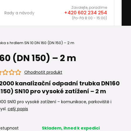
Zavolejte, poradíme
+420 602 234 254
Rady a návody
(Po-Pá 8:00 - 15:00)
ka s hrdlem SN 10 DN 160 (DN 150) – 2 m
60 (DN 150) – 2 m
Ohodnotit produkt
2000 kanalizační odpadní trubka DN160
150) SN10 pro vysoké zatížení – 2 m
00 SN10 pro vysoké zatížení – komunikace, parkoviště i
ysl.
celý popis
stupnost
Skladem, ihned k expedici