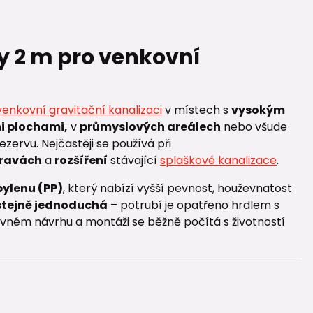
ky 2 m pro venkovní
venkovní gravitační kanalizaci
v místech s
vysokým
i plochami,
v
průmyslových areálech
nebo všude
ervu. Nejčastěji se používá při
ravách
a
rozšíření
stávající
splaškové kanalizace
.
ylenu (PP)
, který nabízí vyšší pevnost, houževnatost
tejně jednoduchá
– potrubí je opatřeno hrdlem s
ávném návrhu a montáži se běžně počítá s životností