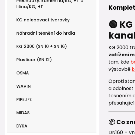
Přechodky: kamenina/KG, HT a
Komplet
litina/KG, HT
KG nalepovací tvarovky
🟢 KG
kanal
Náhradní těsnění do hrdla
KG 2000 (SN 10 + SN 16)
KG 2000 tr
zatížením
Plasticor (SN 12)
tam, kde
b
výstavbě
k
OSMA
Oproti st
WAVIN
a odolnost
těsněním a 
PIPELIFE
přesahující 
MIDAS
📦 Co z
DYKA
DN160 = vn