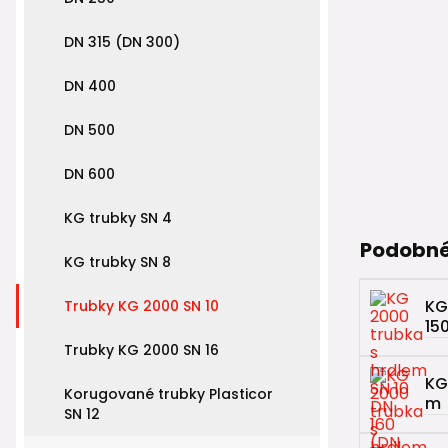
DN 315 (DN 300)
DN 400
DN 500
DN 600
KG trubky SN 4
Podobné
KG trubky SN 8
KG
Trubky KG 2000 SN 10
15
Trubky KG 2000 SN 16
KG
Korugované trubky Plasticor
m
SN 12