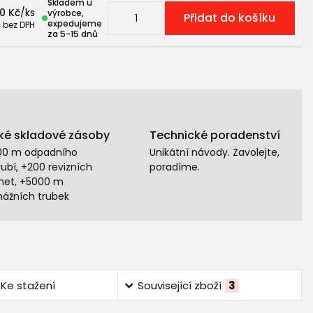
Skladem u
00 Kč
/
ks
výrobce,
Přidat do košíku
expedujeme
č
bez DPH
za 5-15 dnů
ké skladové zásoby
Technické poradenství
00 m odpadního
Unikátní návody. Zavolejte,
ubí, +200 revizních
poradíme.
het, +5000 m
nážních trubek
Ke stažení
Související zboží
3