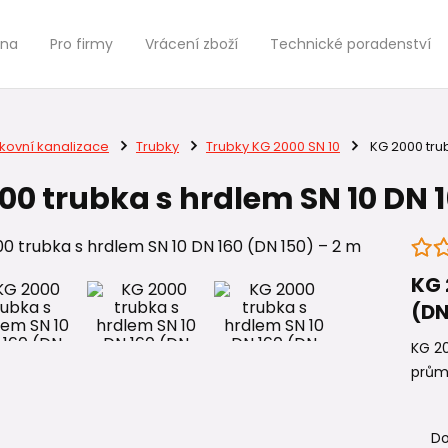
jna
Pro firmy
Vrácení zboží
Technické poradenství
kovní kanalizace
Trubky
Trubky KG 2000 SN 10
KG 2000 trub
00 trubka s hrdlem SN 10 DN 1
KG 
(DN
KG 20
prům
Do