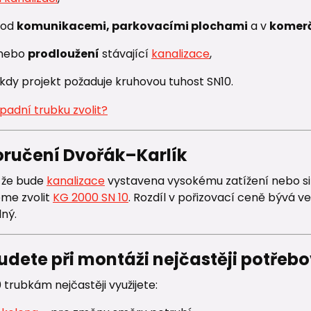
pod
komunikacemi, parkovacími plochami
a v
komerč
nebo
prodloužení
stávající
kanalizace
,
kdy projekt požaduje kruhovou tuhost SN10.
oručení Dvořák–Karlík
, že bude
kanalizace
vystavena vysokému zatížení nebo si n
me zvolit
KG 2000 SN 10
. Rozdíl v pořizovací ceně bývá 
ný.
udete při montáži nejčastěji potřeb
trubkám nejčastěji využijete: