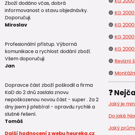
🟢
KG 2000
Zboží dodáno včas, dobrá
informovanost o stavu objednávky.
🟢
KG 2000
Doporučuji.
🟢
KG 2000
Miroslav
🟢
KG 2000
Profesionální přístup. Výborná
🟢
KG 2000
komunikace a rychlost dodání zboží.
Všem doporučuji.
🟢
Revizní 
Jan
🟢
Montážn
Dopravce část zboží poškodil a firma
❓ Nejča
KaD do 2 dnů zaslala znovu
nepoškozenou novou část - super . Za 2
Jaký je mi
dny jsem ji přebíral - opravdu rychlé a
slušné řešení.
Do jaké hlo
Tomáš
Jaký průmě
Další hodnocení z webu heureka.cz