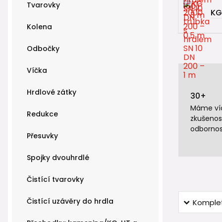
Tvarovky
KG
Kolena
Odbočky
Víčka
Hrdlové zátky
30+
Máme víc
Redukce
zkušenos
odbornos
Přesuvky
Spojky dvouhrdlé
Čistící tvarovky
Čistící uzávěry do hrdla
Komplet