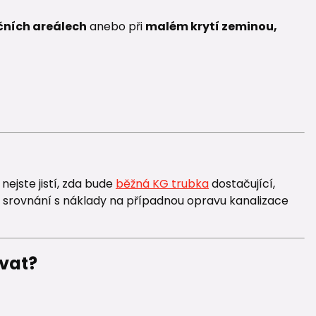
ních areálech
anebo při
malém krytí zeminou,
ejste jistí, zda bude
běžná KG trubka
dostačující,
ve srovnání s náklady na případnou opravu kanalizace
ovat?