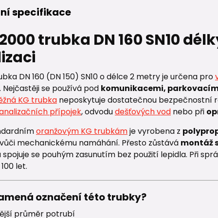
ní specifikace
 2000 trubka DN 160 SN10 dél
izaci
ubka DN 160 (DN 150) SN10 o délce 2 metry je určena pro
. Nejčastěji se používá pod
komunikacemi, parkovacím
ěžná KG trubka
neposkytuje dostatečnou bezpečnostní rez
analizačních přípojek
, odvodu
dešťových vod
nebo při
op
andardním
oranžovým KG trubkám
je vyrobena z
polyprop
 vůči mechanickému namáhání. Přesto zůstává
montáž s
spojuje se pouhým zasunutím bez použití lepidla. Při spr
100 let.
namená označení této trubky?
ější průměr potrubí