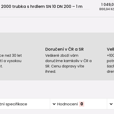
1 049,
 2000 trubka s hrdlem SN 10 DN 200 – 1 m
866,94 K
Doručení v ČR a SR
Vel
e než 30 let
Veškeré zboží vám
+10
tí a vysokou
doručíme kamkoliv v ČR a
potr
t.
SR. Cenu dopravy víte
šac
ihned.
dre
ní specifikace
Hodnocení
0