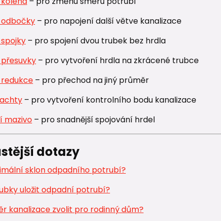
 kolena
– pro změnu směru potrubí
 odbočky
– pro napojení další větve kanalizace
 spojky
– pro spojení dvou trubek bez hrdla
 přesuvky
– pro vytvoření hrdla na zkrácené trubce
 redukce
– pro přechod na jiný průměr
šachty
– pro vytvoření kontrolního bodu kanalizace
í mazivo
– pro snadnější spojování hrdel
stější dotazy
nimální sklon odpadního potrubí?
ubky uložit odpadní potrubí?
r kanalizace zvolit pro rodinný dům?