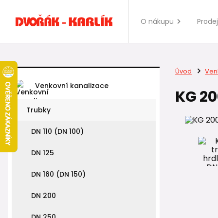
O nákupu
Prode
Úvod
Ven
Venkovní kanalizace
KG 20
Trubky
DN 110 (DN 100)
DN 125
DN 160 (DN 150)
DN 200
DN 250