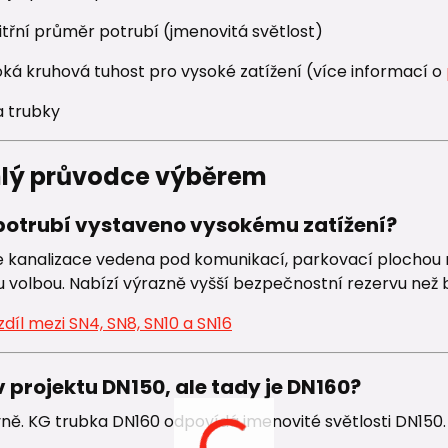
itřní průměr potrubí (jmenovitá světlost)
oká kruhová tuhost pro vysoké zatížení (více informací o
a trubky
hlý průvodce výběrem
 potrubí vystaveno vysokému zatížení?
 kanalizace vedena pod komunikací, parkovací plochou 
 volbou. Nabízí výrazně vyšší bezpečnostní rezervu než
rozdíl mezi SN4, SN8, SN10 a SN16
v projektu DN150, ale tady je DN160?
ně. KG trubka DN160 odpovídá jmenovité světlosti DN150. 