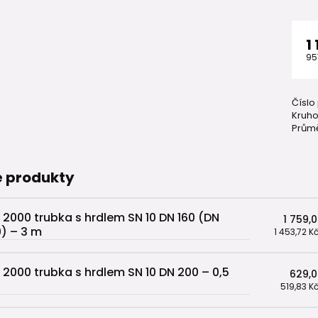
1
95
Číslo
Kruho
Průmě
 produkty
 2000 trubka s hrdlem SN 10 DN 160 (DN
1 759,
0) – 3 m
1 453,72 K
 2000 trubka s hrdlem SN 10 DN 200 – 0,5
629,0
519,83 K