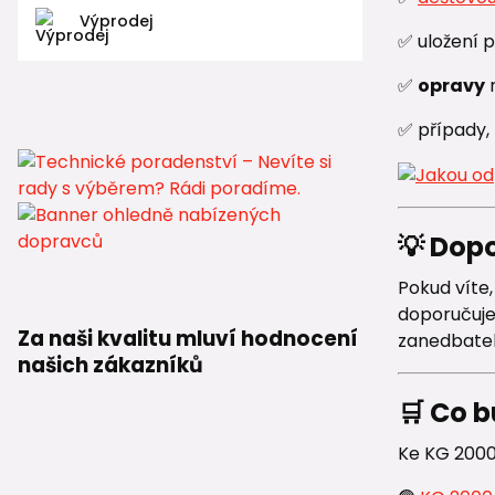
Výprodej
✅ uložení 
✅
opravy
✅ případy, 
💡 Dop
Pokud víte
doporučuje
Za naši kvalitu mluví hodnocení
zanedbatel
našich zákazníků
🛒 Co b
Ke KG 2000 