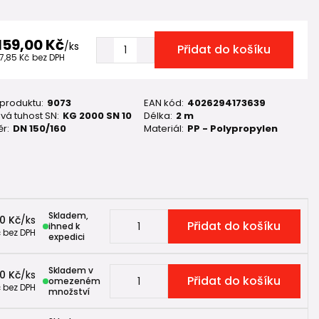
 159,00 Kč
/
ks
Přidat do košíku
7,85 Kč
bez DPH
 produktu:
9073
EAN kód:
4026294173639
vá tuhost SN:
KG 2000 SN 10
Délka:
2 m
r:
DN 150/160
Materiál:
PP - Polypropylen
Skladem,
00 Kč
/
ks
Přidat do košíku
ihned k
č
bez DPH
expedici
Skladem v
0 Kč
/
ks
Přidat do košíku
omezeném
č
bez DPH
množství