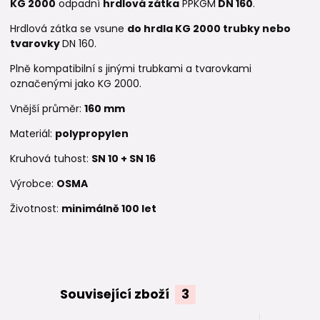
KG 2000
odpadní
hrdlová zátka
PPKGM
DN 160
.
Hrdlová zátka se vsune
do hrdla KG 2000 trubky nebo
tvarovky
DN 160.
Plně kompatibilní s jinými trubkami a tvarovkami
označenými jako KG 2000.
Vnější průměr:
160 mm
Materiál:
polypropylen
Kruhová tuhost:
SN 10 + SN 16
Výrobce:
OSMA
Životnost:
minimálně 100 let
Související zboží
3