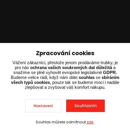
Technické poradenství
Zpracování cookies
Ing. Adam Dvořák
Vážení zákazníci, přestože jenom prodáváme trubky, je
pro nás
ochrana vašich soukromých dat důležitá
a
+420 602 234 254
snažíme se plně vyhovět evropské legislativně
GDPR.
(Po-Pá 8:00 - 15:00)
Budeme velice rádi, když nám dáte
souhlas
se
sbíráním
všech typů cookies,
pouze tak se budeme moci i nadále
potrebujiporadit@dvorak-karlik.cz
zlepšovat a zvyšovat váš komfort nákupu.
Souhlasím
Nastavení
2025 © Dvorak-Karlik.cz – Všechna práva vyhrazena. Design od
EmpireDesign
nakódoval
OndřejDvořák.com
.
Souhlas můžete odmítnout
zde
.
Sleva při nákupu nad 10 000 Kč
Vytvořeno na
Eshop-rychle.cz