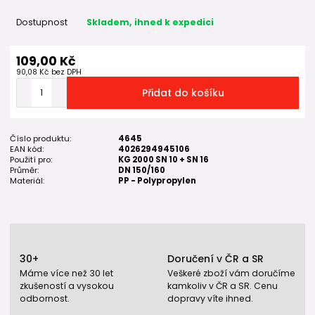
Dostupnost
Skladem, ihned k expedici
109,00 Kč
90,08 Kč
bez DPH
Přidat do košíku
Číslo produktu:
4645
EAN kód:
4026294945106
Použití pro:
KG 2000 SN 10 + SN 16
Průměr:
DN 150/160
Materiál:
PP - Polypropylen
30+
Doručení v ČR a SR
Máme více než 30 let
Veškeré zboží vám doručíme
zkušeností a vysokou
kamkoliv v ČR a SR. Cenu
odbornost.
dopravy víte ihned.