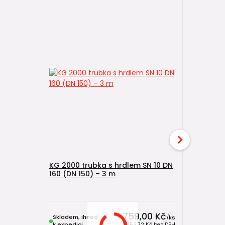
KG 2000 trubka s hrdlem SN 10 DN
160 (DN 150) – 3 m
KG 2000 t
160 (DN 1
1 759,00 Kč
Skladem, ihned
Skladem, 
/
ks
k expedici
k expedici
1 453,72 Kč
bez DPH