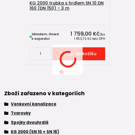
KG 2000 trubka s hrdlem SN 10 DN
160 (DN 150) – 3 m
KG 2000 t
160 (DN 1
1 759,00 Kč
Skladem, ihned
Skladem, 
/
ks
k expedici
k expedici
1 453,72 Kč
bez DPH
Přidat do košíku
Zboží zařazeno v kategoriích
Venkovní kanalizace
Tvarovky
Spojky dvouhrdlé
KG 2000 (SN 10 + SN 16)