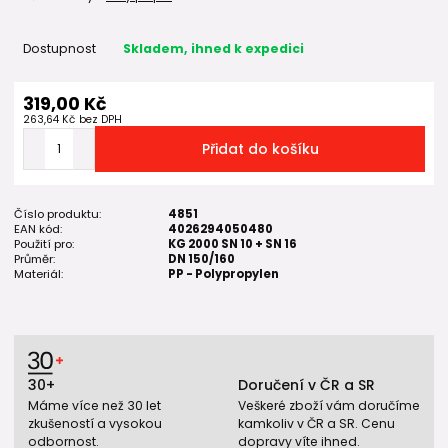
Dostupnost
Skladem, ihned k expedici
319,00 Kč
263,64 Kč
bez DPH
Přidat do košíku
Číslo produktu:
4851
EAN kód:
4026294050480
Použití pro:
KG 2000 SN 10 + SN 16
Průměr:
DN 150/160
Materiál:
PP - Polypropylen
30+
Doručení v ČR a SR
Máme více než 30 let
Veškeré zboží vám doručíme
zkušeností a vysokou
kamkoliv v ČR a SR. Cenu
odbornost.
dopravy víte ihned.