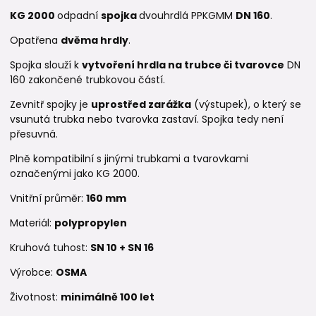
KG 2000
odpadní
spojka
dvouhrdlá PPKGMM
DN 160
.
Opatřena
dvěma hrdly
.
Spojka slouží k
vytvoření hrdla na trubce či tvarovce
DN
160 zakončené trubkovou částí.
Zevnitř spojky je
uprostřed zarážka
(výstupek), o který se
vsunutá trubka nebo tvarovka zastaví. Spojka tedy není
přesuvná.
Plně kompatibilní s jinými trubkami a tvarovkami
označenými jako KG 2000.
Vnitřní průměr:
160 mm
Materiál:
polypropylen
Kruhová tuhost:
SN 10 +
SN 16
Výrobce:
OSMA
Životnost:
minimálně 100 let