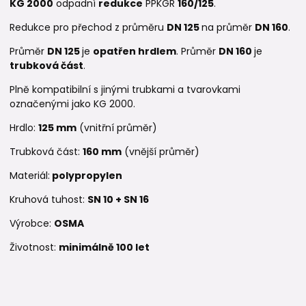
KG 2000
odpadní
redukce
PPKGR
160/125
.
Redukce pro přechod z průměru
DN 125
na průměr
DN 160
.
Průměr
DN 125
je
opatřen hrdlem
. Průměr
DN 160
je
trubková část
.
Plně kompatibilní s jinými trubkami a tvarovkami
označenými jako KG 2000.
Hrdlo:
125 mm
(vnitřní průměr)
Trubková část:
160 mm
(vnější průměr)
Materiál:
polypropylen
Kruhová tuhost:
SN 10 +
SN 16
Výrobce:
OSMA
Životnost:
minimálně 100 let