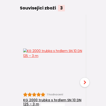
Související zboží
3
KG 2000 t
1 hodnocení
160 (DN 1
KG 2000 trubka s hrdlem SN 10 DN
125 – 3 m