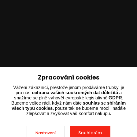
Technické poradenství
Zpracování cookies
Ing. Adam Dvořák
Vážení zákazníci, přestože jenom prodáváme trubky, je
pro nás
ochrana vašich soukromých dat důležitá
a
+420 602 234 254
snažíme se plně vyhovět evropské legislativně
GDPR.
(Po-Pá 8:00 - 15:00)
Budeme velice rádi, když nám dáte
souhlas
se
sbíráním
všech typů cookies,
pouze tak se budeme moci i nadále
potrebujiporadit@dvorak-karlik.cz
zlepšovat a zvyšovat váš komfort nákupu.
Souhlasím
Nastavení