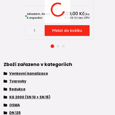
1 129,00 Kč
Skladem, ihned
Skladem, 
/
ks
k expedici
k expedici
933,06 Kč
bez DPH
Přidat do košíku
Zboží zařazeno v kategoriích
Venkovní kanalizace
Tvarovky
Redukce
KG 2000 (SN 10 + SN 16)
OSMA
DN 125