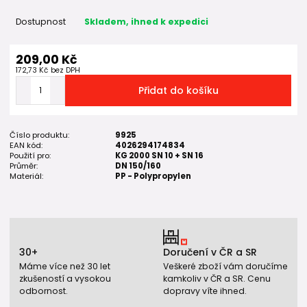
Dostupnost
Skladem, ihned k expedici
209,00 Kč
172,73 Kč
bez DPH
Přidat do košíku
Číslo produktu:
9925
EAN kód:
4026294174834
Použití pro:
KG 2000 SN 10 + SN 16
Průměr:
DN 150/160
Materiál:
PP - Polypropylen
30+
Doručení v ČR a SR
Máme více než 30 let
Veškeré zboží vám doručíme
zkušeností a vysokou
kamkoliv v ČR a SR. Cenu
odbornost.
dopravy víte ihned.