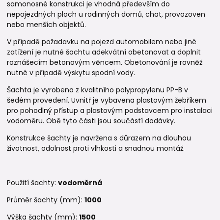
samonosné konstrukci je vhodná především do
nepojezdných ploch u rodinných domů, chat, provozoven
nebo menších objektů.
V případě požadavku na pojezd automobilem nebo jiné
zatížení je nutné šachtu adekvátní obetonovat a doplnit
roznášecím betonovým věncem. Obetonování je rovněž
nutné v případě výskytu spodní vody.
Šachta je vyrobena z kvalitního polypropylenu PP-B v
šedém provedení. Uvnitř je vybavena plastovým žebříkem
pro pohodlný přístup a plastovým podstavcem pro instalaci
vodoměru. Obě tyto části jsou součástí dodávky.
Konstrukce šachty je navržena s důrazem na dlouhou
životnost, odolnost proti vlhkosti a snadnou montáž.
Použití šachty:
vodoměrná
Průměr šachty (mm):
1000
Výška šachty (mm):
1500