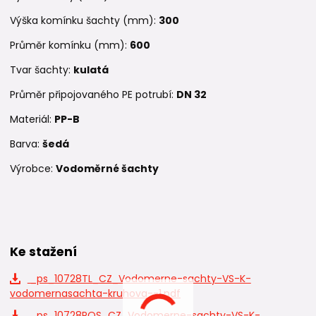
Výška komínku šachty (mm):
300
Průměr komínku (mm):
600
Tvar šachty:
kulatá
Průměr připojovaného PE potrubí:
DN 32
Materiál:
PP-B
Barva:
šedá
Výrobce:
Vodoměrné šachty
Ke stažení
_ps_10728TL_CZ_Vodomerne-sachty-VS-K-
vodomernasachta-kruhova--1.pdf
_ps_10728POS_CZ_Vodomerne-sachty-VS-K-