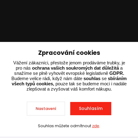
Technické poradenství
Zpracování cookies
Vážení zákazníci, přestože jenom prodáváme trubky, je
Ing. Adam Dvořák
pro nás
ochrana vašich soukromých dat důležitá
a
+420 602 234 254
snažíme se plně vyhovět evropské legislativně
GDPR.
(Po-Pá 8:00 - 15:00)
Budeme velice rádi, když nám dáte
souhlas
se
sbíráním
všech typů cookies,
pouze tak se budeme moci i nadále
potrebujiporadit@dvorak-karlik.cz
zlepšovat a zvyšovat váš komfort nákupu.
Souhlasím
Nastavení
2025 © Dvorak-Karlik.cz – Všechna práva vyhrazena. Design od
EmpireDesign
nakódoval
OndřejDvořák.com
.
Souhlas můžete odmítnout
zde
.
Sleva při nákupu nad 10 000 Kč
Vytvořeno na
Eshop-rychle.cz