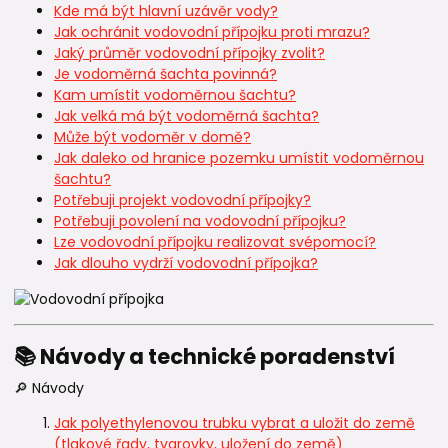
Kde má být hlavní uzávěr vody?
Jak ochránit vodovodní přípojku proti mrazu?
Jaký průměr vodovodní přípojky zvolit?
Je vodoměrná šachta povinná?
Kam umístit vodoměrnou šachtu?
Jak velká má být vodoměrná šachta?
Může být vodoměr v domě?
Jak daleko od hranice pozemku umístit vodoměrnou
šachtu?
Potřebuji projekt vodovodní přípojky?
Potřebuji povolení na vodovodní přípojku?
Lze vodovodní přípojku realizovat svépomocí?
Jak dlouho vydrží vodovodní přípojka?
📚 Návody a technické poradenství
🔎 Návody
Jak polyethylenovou trubku vybrat a uložit do země
(tlakové řady, tvarovky, uložení do země)