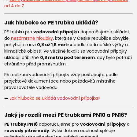
od A do Z
Jak hluboko se PE trubka ukládá?
PE trubku pro
vodovodní přípojku
doporučujeme ukládat
do
nezámrzné hloubky
, která se v České republice obvykle
pohybuje mezi
0,8 až 1,5 metru
podle nadmořské výšky a
klimatické oblasti. Ve většině lokalit se vodovodní přípojky
ukládají přibližně
0,8
metru pod terénem
, aby bylo potrubí
chráněno před promrznutím.
Při realizaci vodovodní přípojky vždy postupujte podle
projektové dokumentace nebo požadavků místního
provozovatele vodovodu.
➡️
Jak hluboko se ukládá vodovodní přípojka?
Jaký je rozdíl mezi PE trubkami PN10 a PN16?
PE trubky PN16
doporučujeme pro
vodovodní přípojky
a
rozvody pitné vody
. Vyšší tlaková odolnost splňuje