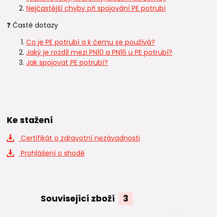
Nejčastější chyby při spojování PE potrubí
❓ Časté dotazy
Co je PE potrubí a k čemu se používá?
Jaký je rozdíl mezi PN10 a PN16 u PE potrubí?
Jak spojovat PE potrubí?
Ke stažení
Certifikát o zdravotní nezávadnosti
Prohlášení o shodě
Související zboží
3