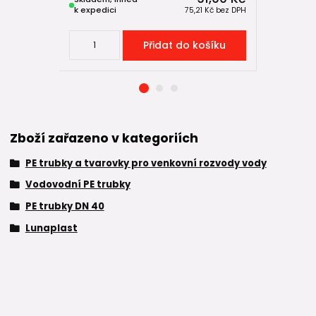
k expedici
k expedici
75,21 Kč
bez DPH
Přidat do košíku
Zboží zařazeno v kategoriích
PE trubky a tvarovky pro venkovní rozvody vody
Vodovodní PE trubky
PE trubky DN 40
Lunaplast