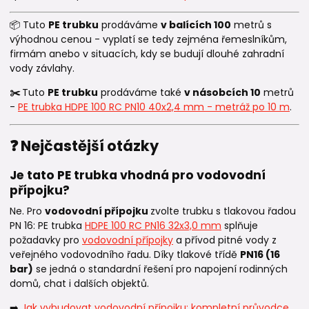
📦 Tuto
PE trubku
prodáváme
v balících 100
metrů s
výhodnou cenou - vyplatí se tedy zejména řemeslníkům,
firmám anebo v situacích, kdy se budují dlouhé zahradní
vody závlahy.
✂️
Tuto
PE trubku
prodáváme také
v násobcích 10
metrů
-
PE trubka HDPE 100 RC PN10 40x2,4 mm - metráž po 10 m
.
❓ Nejčastější otázky
Je tato PE trubka vhodná pro vodovodní
přípojku?
Ne. Pro
vodovodní přípojku
zvolte trubku s tlakovou řadou
PN 16: PE trubka
HDPE 100 RC PN16 32x3,0 mm
splňuje
požadavky pro
vodovodní přípojky
a přívod pitné vody z
veřejného vodovodního řadu. Díky tlakové třídě
PN16 (16
bar)
se jedná o standardní řešení pro napojení rodinných
domů, chat i dalších objektů.
➡️
Jak vybudovat vodovodní přípojku: kompletní průvodce