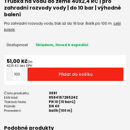
Trubka na vodu do země 40x2,4 RC | pro
zahradní rozvody vody | do 10 bar | výhodné
balení
Pro zahradní rozvody vody, tlak až do 16 bar. Balík po 100 m.
celý
popis
Dostupnost
Skladem, ihned k expedici
51,00 Kč
/
m
42,15 Kč
bez DPH
Přidat do košíku
Číslo produktu:
3691
EAN kód:
8594157265242
Tlaková řada:
PN 10 (10 barů)
Průměr:
DN 40
Provedení:
balík (100 m)
Podobné produkty