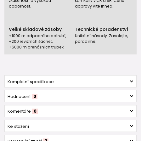
zkušeností a vysokou
kamkoliv v ČR a SR. Cenu
odbornost.
dopravy víte ihned.
Velké skladové zásoby
Technické poradenství
+1000 m odpadního potrubí,
Unikátní návody. Zavolejte,
+200 revizních šachet,
poradíme.
+5000 m drenážních trubek
Kompletní specifikace
Hodnocení
0
Komentáře
0
Ke stažení