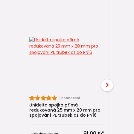
1 hodnocení
Unidelta spojka přímá
Unidelta
redukovaná 25 mm x 20 mm pro
vnějším z
spojování PE trubek až do PN16
spojování
91,00 Kč
Skladem, ihned
Skladem, 