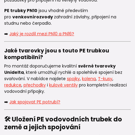
požadavky pro připojení na veřejný vodovod.
PE trubky PN10
jsou vhodné především
pro
venkovní
rozvody
zahradní závlahy, připojení na
studnu nebo čerpadlo.
➡️
Jaký je rozdíl mezi PN10 a PN16?
Jaké tvarovky jsou s touto PE trubkou
kompatibilní?
Pro montáž doporučujeme kvalitní
svěrné tvarovky
Unidelta
, které umožňují rychlé a spolehlivé spojení bez
svařování. V nabídce najdete
spojky
,
kolena
,
T-kusy
,
redukce
,
přechodky
i
kulové ventily
pro kompletní realizaci
vodovodní přípojky.
➡️
Jak spojovat PE potrubí?
🛠️ Uložení PE vodovodních trubek do
země a jejich spojování