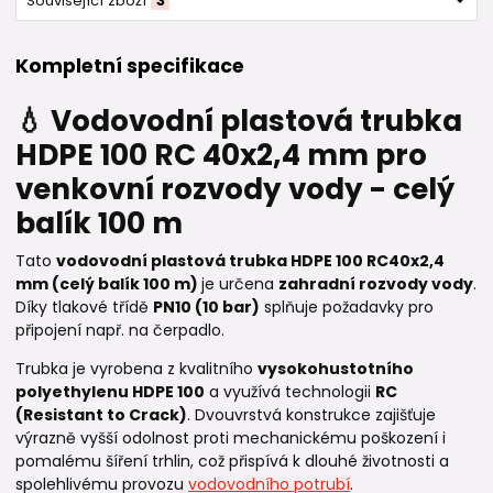
Související zboží
3
Kompletní specifikace
💧 Vodovodní plastová trubka
HDPE 100 RC 40x2,4 mm pro
venkovní rozvody vody - celý
balík 100 m
Tato
vodovodní plastová trubka HDPE 100 RC
40
x2,4
mm (celý balík 100 m)
je určena
zahradní rozvody vody
.
Díky tlakové třídě
PN10 (10 bar)
splňuje požadavky pro
připojení např. na čerpadlo.
Trubka je vyrobena z kvalitního
vysokohustotního
polyethylenu HDPE 100
a využívá technologii
RC
(Resistant to Crack)
. Dvouvrstvá konstrukce zajišťuje
výrazně vyšší odolnost proti mechanickému poškození i
pomalému šíření trhlin, což přispívá k dlouhé životnosti a
spolehlivému provozu
vodovodního potrubí
.