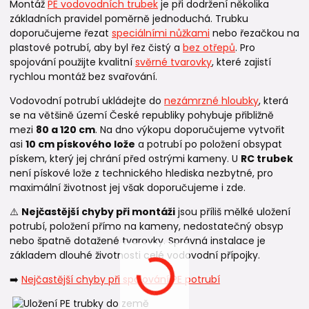
Montáž
PE vodovodních trubek
je při dodržení několika
základních pravidel poměrně jednoduchá. Trubku
doporučujeme řezat
speciálními nůžkami
nebo řezačkou na
plastové potrubí, aby byl řez čistý a
bez otřepů
. Pro
spojování použijte kvalitní
svěrné tvarovky
, které zajistí
rychlou montáž bez svařování.
Vodovodní potrubí ukládejte do
nezámrzné hloubky
, která
se na většině území České republiky pohybuje přibližně
mezi
80 a 120 cm
. Na dno výkopu doporučujeme vytvořit
asi
10 cm pískového lože
a potrubí po položení obsypat
pískem, který jej chrání před ostrými kameny. U
RC trubek
není pískové lože z technického hlediska nezbytné, pro
maximální životnost jej však doporučujeme i zde.
⚠️
Nejčastější chyby při montáži
jsou příliš mělké uložení
potrubí, položení přímo na kameny, nedostatečný obsyp
nebo špatně dotažené tvarovky. Správná instalace je
základem dlouhé životnosti celé vodovodní přípojky.
➡️
Nejčastější chyby při spojování PE potrubí