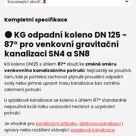
Související zboží
3
Kompletní specifikace
🟠 KG odpadní koleno DN 125 -
87° pro venkovní gravitační
kanalizaci SN4 a SN8
KG koleno DN125 s úhlem
87°
slouží ke
změně směru
venkovního kanalizačního potrubí
. Nejčastěji se používá
tam, kde je potřeba zachovat plynulé proudění odpadní
vody nebo jemně upravit trasu kanalizace bez ostrého
zalomení potrubí.
U splaškové kanalizace se koleno s úhlem 87° standardně
nepoužívá kvůli riziku usazování nečistot a ucpávání
potrubí.
Je vhodné pro
kanalizační přípojky
,
dešťovou kanalizaci
i
opravy nebo rozšíření stávající
splaškové kanalizace
.