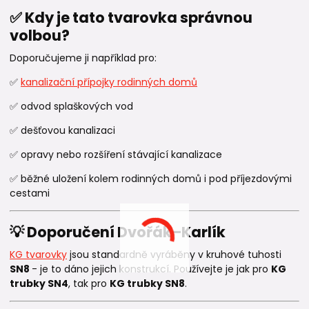
✅ Kdy je tato tvarovka správnou
volbou?
Doporučujeme ji například pro:
✅
kanalizační přípojky rodinných domů
✅ odvod splaškových vod
✅ dešťovou kanalizaci
✅ opravy nebo rozšíření stávající kanalizace
✅ běžné uložení kolem rodinných domů i pod příjezdovými
cestami
💡 Doporučení Dvořák–Karlík
KG tvarovky
jsou standardně vyráběny v kruhové tuhosti
SN8
- je to dáno jejich konstrukcí. Používejte je jak pro
KG
trubky SN4
, tak pro
KG trubky SN8
.