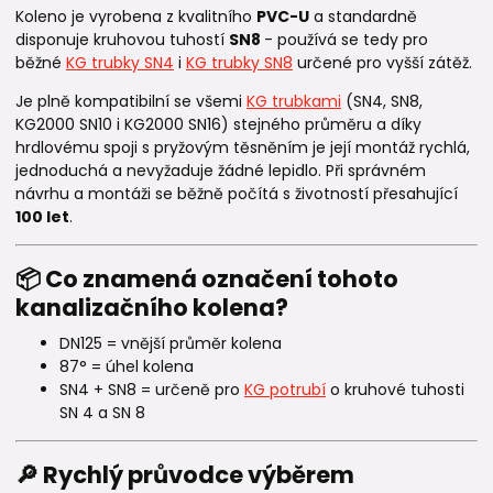
Koleno je vyrobena z kvalitního
PVC-U
a standardně
disponuje kruhovou tuhostí
SN8
- používá se tedy pro
běžné
KG trubky SN4
i
KG trubky SN8
určené pro vyšší zátěž.
Je plně kompatibilní se všemi
KG trubkami
(SN4, SN8,
KG2000 SN10 i KG2000 SN16) stejného průměru a díky
hrdlovému spoji s pryžovým těsněním je její montáž rychlá,
jednoduchá a nevyžaduje žádné lepidlo. Při správném
návrhu a montáži se běžně počítá s životností přesahující
100 let
.
📦 Co znamená označení tohoto
kanalizačního kolena?
DN125 = vnější průměr kolena
87° = úhel kolena
SN4 + SN8 = určeně pro
KG potrubí
o kruhové tuhosti
SN 4 a SN 8
🔎 Rychlý průvodce výběrem