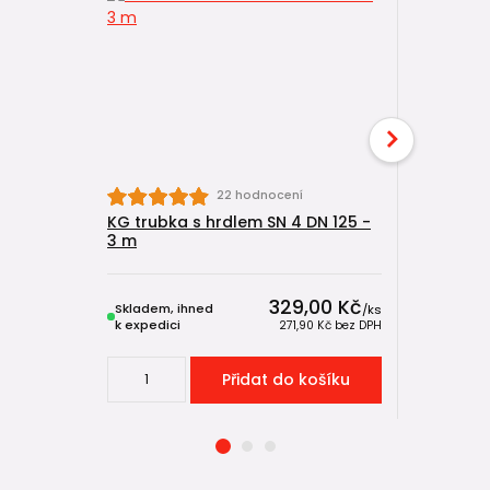
22 hodnocení
KG trubka s hrdlem SN 4 DN 125 -
KG trubka
3 m
m
329,00 Kč
Skladem, ihned
Skladem, 
/
ks
k expedici
k expedici
271,90 Kč
bez DPH
Přidat do košíku