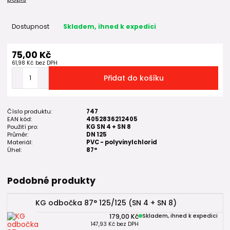
Dostupnost
Skladem, ihned k expedici
75,00 Kč
61,98 Kč
bez DPH
Přidat do košíku
Číslo produktu:
747
EAN kód:
4052836212405
Použití pro:
KG SN 4 + SN 8
Průměr:
DN 125
Materiál:
PVC - polyvinylchlorid
Úhel:
87°
Podobné produkty
KG odbočka 87° 125/125 (SN 4 + SN 8)
179,00 Kč
Skladem, ihned k expedici
147,93 Kč
bez DPH