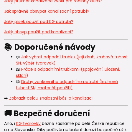
Jaký průměr kanalizace zvolit pro rodinný dům?
Jak správně obsypat kanalizační potrubí?
Jaký písek použít pod KG potrubí?
Jaký obsyp použít pod kanalizaci?
📚 Doporučené návody
📖
Jak vybrat odpadní trubku (její druh, kruhová tuhost
SN, výběr tvarovek)
📖
Práce s odpadními trubkami (spojování, uložení,
sklon)
📖
Druhy venkovního odpadního potrubí (kruhová
tuhost SN, materiál, použití)
➡️
Zobrazit celou znalostní bázi o kanalizaci
🚚 Bezpečné doručení
Ano, i
KG tvarovky
běžně zasíláme po celé České republice
a na Slovensko. Díky pečlivému balení dorazí bezpečně až k