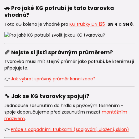
🚗 Pro jaké KG potrubí je tato tvarovka
vhodná?
Toto KG koleno je vhodné pro
KG trubky DN 125
SN 4
a
SN 8
.
📏 Nejste si jistí správným průměrem?
Tvarovka musí mít stejný průměr jako potrubí, ke kterému ji
připojujete.
👉
Jak vybrat správný průměr kanalizace?
🔧 Jak se KG tvarovky spojují?
Jednoduše zasunutím do hrdla s pryžovým těsněním -
spoje doporučujeme před zasunutím mazat
montážním
mazivem
.
👉
Práce s odpadními trubkami (spojování, uložení, sklon)