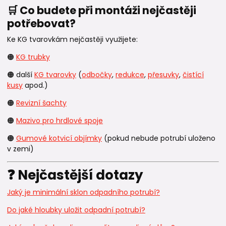
🛒 Co budete při montáži nejčastěji
potřebovat?
Ke KG tvarovkám nejčastěji využijete:
🟠
KG trubky
🟠 další
KG tvarovky
(
odbočky
,
redukce
,
přesuvky
,
čistící
kusy
apod.)
🟠
Revizní šachty
🟠
Mazivo pro hrdlové spoje
🟠
Gumové kotvicí objímky
(pokud nebude potrubí uloženo
v zemi)
❓ Nejčastější dotazy
Jaký je minimální sklon odpadního potrubí?
Do jaké hloubky uložit odpadní potrubí?