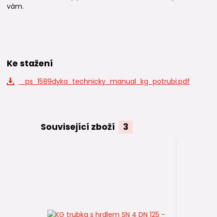
vám.
Ke stažení
_ps_1589dyka_technicky_manual_kg_potrubi.pdf
Související zboží
3