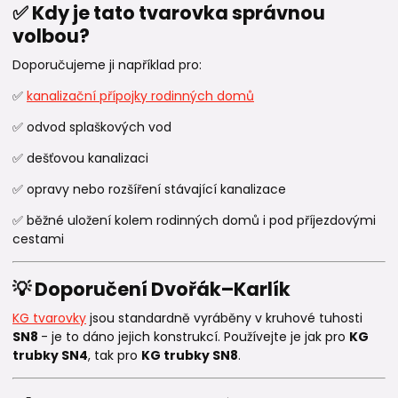
✅ Kdy je tato tvarovka správnou
volbou?
Doporučujeme ji například pro:
✅
kanalizační přípojky rodinných domů
✅ odvod splaškových vod
✅ dešťovou kanalizaci
✅ opravy nebo rozšíření stávající kanalizace
✅ běžné uložení kolem rodinných domů i pod příjezdovými
cestami
💡 Doporučení Dvořák–Karlík
KG tvarovky
jsou standardně vyráběny v kruhové tuhosti
SN8
- je to dáno jejich konstrukcí. Používejte je jak pro
KG
trubky SN4
, tak pro
KG trubky SN8
.