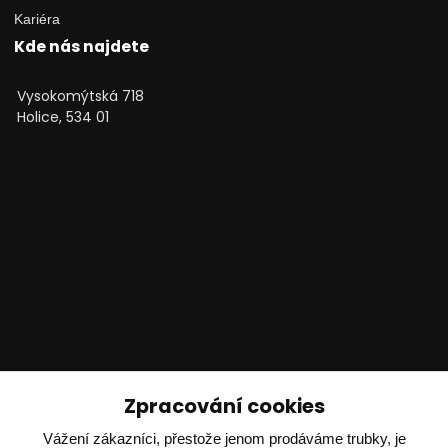
Kariéra
Kde nás najdete
Vysokomýtská 718
Holice, 534 01
Technické poradenství
Zpracování cookies
Vážení zákazníci, přestože jenom prodáváme trubky, je
Ing. Adam Dvořák