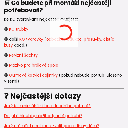
🛒 Co budete při montáži nejčastěji
potřebovat?
Ke KG tvarovkám nejčastěji využijete:
🟠
KG trubky
🟠 další
KG tvarovky
(
odbočky
,
redukce
,
přesuvky
,
čistící
kusy
apod.)
🟠
Revizní šachty
🟠
Mazivo pro hrdlové spoje
🟠
Gumové kotvicí objímky
(pokud nebude potrubí uloženo
v zemi)
❓ Nejčastější dotazy
Jaký je minimální sklon odpadního potrubí?
Do jaké hloubky uložit odpadní potrubí?
Jaký průměr kanalizace zvolit pro rodinný dům?