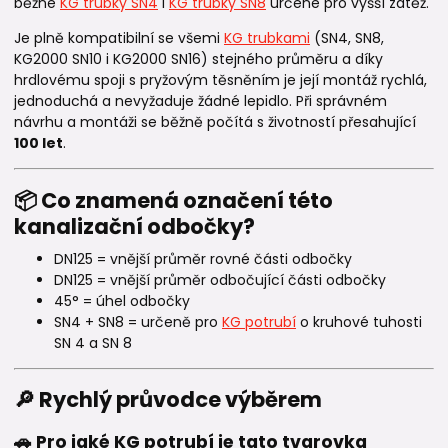
běžné
KG trubky SN4
i
KG trubky SN8
určené pro vyšší zátěž.
Je plně kompatibilní se všemi
KG trubkami
(SN4, SN8,
KG2000 SN10 i KG2000 SN16) stejného průměru a díky
hrdlovému spoji s pryžovým těsněním je její montáž rychlá,
jednoduchá a nevyžaduje žádné lepidlo. Při správném
návrhu a montáži se běžně počítá s životností přesahující
100 let
.
📦 Co znamená označení této
kanalizační odbočky?
DN125 = vnější průměr rovné části odbočky
DN125 = vnější průměr odbočující části odbočky
45° = úhel odbočky
SN4 + SN8 = určeně pro
KG potrubí
o kruhové tuhosti
SN 4 a SN 8
🔎 Rychlý průvodce výběrem
🚗 Pro jaké KG potrubí je tato tvarovka