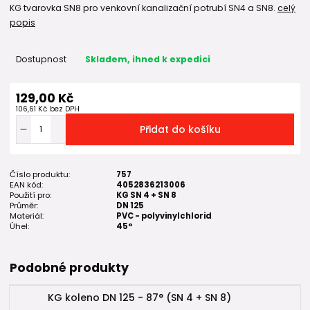
KG tvarovka SN8 pro venkovní kanalizační potrubí SN4 a SN8.
celý
popis
Dostupnost
Skladem, ihned k expedici
129,00 Kč
106,61 Kč
bez DPH
Přidat do košíku
Číslo produktu:
757
EAN kód:
4052836213006
Použití pro:
KG SN 4 + SN 8
Průměr:
DN 125
Materiál:
PVC - polyvinylchlorid
Úhel:
45°
Podobné produkty
KG koleno DN 125 - 87° (SN 4 + SN 8)