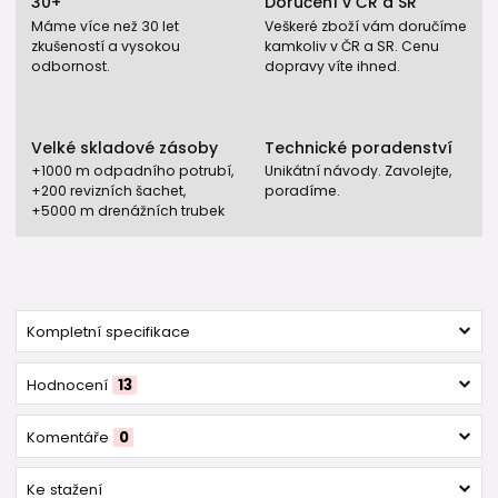
30+
Doručení v ČR a SR
Máme více než 30 let
Veškeré zboží vám doručíme
zkušeností a vysokou
kamkoliv v ČR a SR. Cenu
odbornost.
dopravy víte ihned.
Velké skladové zásoby
Technické poradenství
+1000 m odpadního potrubí,
Unikátní návody. Zavolejte,
+200 revizních šachet,
poradíme.
+5000 m drenážních trubek
Kompletní specifikace
Hodnocení
13
Komentáře
0
Ke stažení