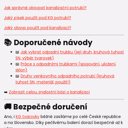
Jak správně obsypat kanalizační potrubí?
Jaký písek použít pod KG potrubí?
Jaký obsyp použít pod kanalizaci?
📚 Doporučené návody
📖
Jak vybrat odpadní trubku (její druh, kruhová tuhost
SN, výběr tvarovek)
📖
Práce s odpadními trubkami (spojování, uložení,
sklon)
📖
Druhy venkovního odpadního potrubí (kruhová
tuhost SN, materiál, použití)
➡️
Zobrazit celou znalostní bázi o kanalizaci
🚚 Bezpečné doručení
Ano, i
KG tvarovky
běžně zasíláme po celé České republice
a na Slovensko. Díky pečlivému balení dorazí bezpečně až k