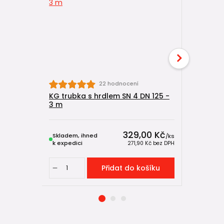
22 hodnocení
KG trubka s hrdlem SN 4 DN 125 -
KG trubka
3 m
2 m
329,00 Kč
Skladem, ihned
Skladem, 
/
ks
k expedici
k expedici
271,90 Kč
bez DPH
Přidat do košíku