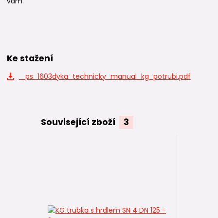
vám.
Ke stažení
_ps_1603dyka_technicky_manual_kg_potrubi.pdf
Související zboží
3