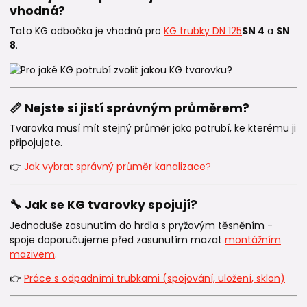
vhodná?
Tato KG odbočka je vhodná pro
KG trubky DN 125
SN 4
a
SN
8
.
📏 Nejste si jistí správným průměrem?
Tvarovka musí mít stejný průměr jako potrubí, ke kterému ji
připojujete.
👉
Jak vybrat správný průměr kanalizace?
🔧 Jak se KG tvarovky spojují?
Jednoduše zasunutím do hrdla s pryžovým těsněním -
spoje doporučujeme před zasunutím mazat
montážním
mazivem
.
👉
Práce s odpadními trubkami (spojování, uložení, sklon)