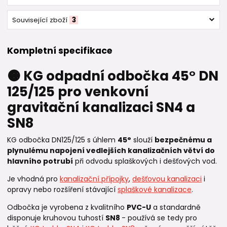
Související zboží
3
Kompletní specifikace
🟠 KG odpadní odbočka 45° DN
125/125 pro venkovní
gravitační kanalizaci SN4 a
SN8
KG odbočka DN125/125 s úhlem
45°
slouží
bezpečnému a
plynulému napojení vedlejších kanalizačních větví do
hlavního potrubí
při odvodu splaškových i dešťových vod.
Je vhodná pro
kanalizační přípojky
,
dešťovou kanalizaci
i
opravy nebo rozšíření stávající
splaškové kanalizace
.
Odbočka je vyrobena z kvalitního
PVC-U
a standardně
disponuje kruhovou tuhostí
SN8
- používá se tedy pro