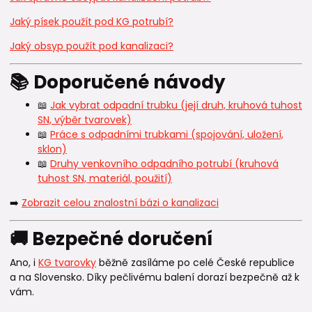
Jaký písek použít pod KG potrubí?
Jaký obsyp použít pod kanalizaci?
📚 Doporučené návody
📖
Jak vybrat odpadní trubku (její druh, kruhová tuhost
SN, výběr tvarovek)
📖
Práce s odpadními trubkami (spojování, uložení,
sklon)
📖
Druhy venkovního odpadního potrubí (kruhová
tuhost SN, materiál, použití)
➡️
Zobrazit celou znalostní bázi o kanalizaci
🚚 Bezpečné doručení
Ano, i
KG tvarovky
běžně zasíláme po celé České republice
a na Slovensko. Díky pečlivému balení dorazí bezpečně až k
vám.