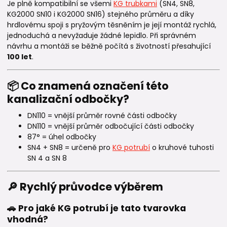
Je plně kompatibilní se všemi
KG trubkami
(SN4, SN8,
KG2000 SN10 i KG2000 SN16) stejného průměru a díky
hrdlovému spoji s pryžovým těsněním je její montáž rychlá,
jednoduchá a nevyžaduje žádné lepidlo. Při správném
návrhu a montáži se běžně počítá s životností přesahující
100 let
.
📦 Co znamená označení této
kanalizační odbočky?
DN110 = vnější průměr rovné části odbočky
DN110 = vnější průměr odbočující části odbočky
87° = úhel odbočky
SN4 + SN8 = určeně pro
KG potrubí
o kruhové tuhosti
SN 4 a SN 8
🔎 Rychlý průvodce výběrem
🚗 Pro jaké KG potrubí je tato tvarovka
vhodná?