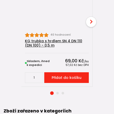
40 hodnocení
KG trubka s hrdlem SN 4 DN 110
KG trubka
(DN 100) - 0,5 m
(DN 100) 
69,00 Kč
Skladem, ihned
Skladem, 
/
ks
k expedici
k expedici
57,02 Kč
bez DPH
Přidat do košíku
Zboží zařazeno v kategoriích