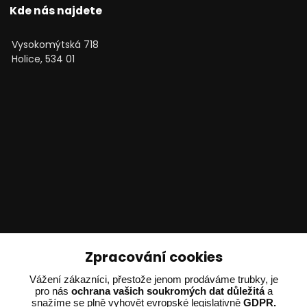
Kde nás najdete
Vysokomýtská 718
Holice, 534 01
Technické poradenství
Zpracování cookies
Vážení zákazníci, přestože jenom prodáváme trubky, je
Ing. Adam Dvořák
pro nás
ochrana vašich soukromých dat důležitá
a
+420 602 234 254
snažíme se plně vyhovět evropské legislativně
GDPR.