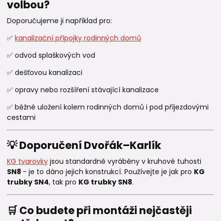
volbou?
Doporučujeme ji například pro:
✅
kanalizační přípojky rodinných domů
✅ odvod splaškových vod
✅ dešťovou kanalizaci
✅ opravy nebo rozšíření stávající kanalizace
✅ běžné uložení kolem rodinných domů i pod příjezdovými
cestami
💡 Doporučení Dvořák–Karlík
KG tvarovky
jsou standardně vyráběny v kruhové tuhosti
SN8
- je to dáno jejich konstrukcí. Používejte je jak pro
KG
trubky SN4
, tak pro
KG trubky SN8
.
🛒 Co budete při montáži nejčastěji