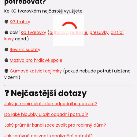
potřebovat?
Ke KG tvarovkám nejčastěji využijete:
🟠
KG trubky
🟠 další
KG tvarovky
(
odbočky
,
redukce
,
přesuvky
,
čistící
kusy
apod.)
🟠
Revizní šachty
🟠
Mazivo pro hrdlové spoje
🟠
Gumové kotvicí objímky
(pokud nebude potrubí uloženo
v zemi)
❓ Nejčastější dotazy
Jaký je minimální sklon odpadního potrubí?
Do jaké hloubky uložit odpadní potrubí?
Jaký průměr kanalizace zvolit pro rodinný dům?
Jak správně obsypat kanalizační potrubí?