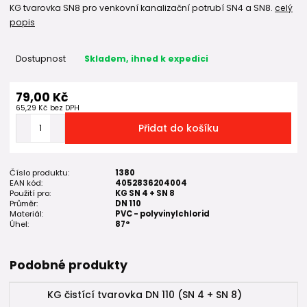
KG tvarovka SN8 pro venkovní kanalizační potrubí SN4 a SN8.
celý
popis
Dostupnost
Skladem, ihned k expedici
79,00 Kč
65,29 Kč
bez DPH
Přidat do košíku
Číslo produktu:
1380
EAN kód:
4052836204004
Použití pro:
KG SN 4 + SN 8
Průměr:
DN 110
Materiál:
PVC - polyvinylchlorid
Úhel:
87°
Podobné produkty
KG čistící tvarovka DN 110 (SN 4 + SN 8)