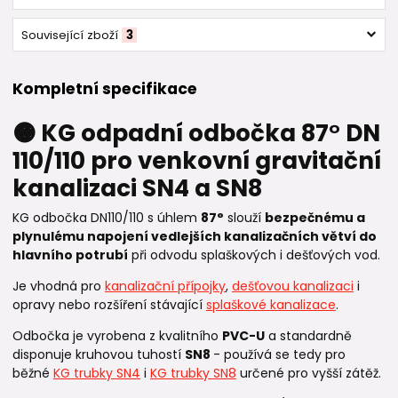
Související zboží
3
Kompletní specifikace
🟠 KG odpadní odbočka 87° DN
110/110 pro venkovní gravitační
kanalizaci SN4 a SN8
KG odbočka DN110/110 s úhlem
87°
slouží
bezpečnému a
plynulému napojení vedlejších kanalizačních větví do
hlavního potrubí
při odvodu splaškových i dešťových vod.
Je vhodná pro
kanalizační přípojky
,
dešťovou kanalizaci
i
opravy nebo rozšíření stávající
splaškové kanalizace
.
Odbočka je vyrobena z kvalitního
PVC-U
a standardně
disponuje kruhovou tuhostí
SN8
- používá se tedy pro
běžné
KG trubky SN4
i
KG trubky SN8
určené pro vyšší zátěž.