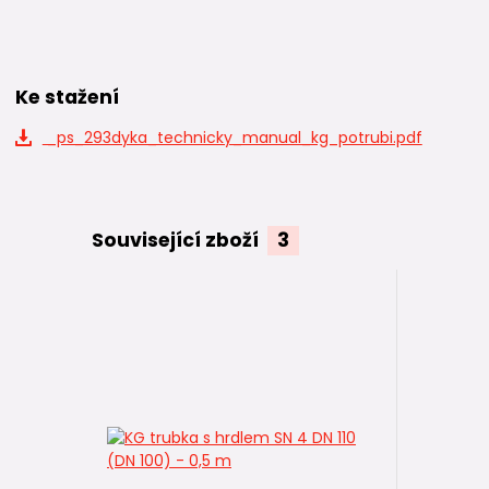
Ke stažení
_ps_293dyka_technicky_manual_kg_potrubi.pdf
Související zboží
3