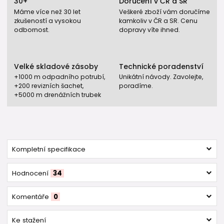
30+
Doručení v ČR a SR
Máme více než 30 let
Veškeré zboží vám doručíme
zkušeností a vysokou
kamkoliv v ČR a SR. Cenu
odbornost.
dopravy víte ihned.
Velké skladové zásoby
Technické poradenství
+1000 m odpadního potrubí,
Unikátní návody. Zavolejte,
+200 revizních šachet,
poradíme.
+5000 m drenážních trubek
Kompletní specifikace
Hodnocení
34
Komentáře
0
Ke stažení