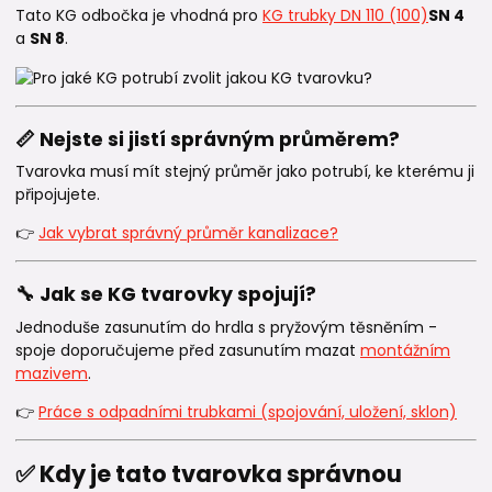
Tato KG odbočka je vhodná pro
KG trubky DN 110 (100)
SN 4
a
SN 8
.
📏 Nejste si jistí správným průměrem?
Tvarovka musí mít stejný průměr jako potrubí, ke kterému ji
připojujete.
👉
Jak vybrat správný průměr kanalizace?
🔧 Jak se KG tvarovky spojují?
Jednoduše zasunutím do hrdla s pryžovým těsněním -
spoje doporučujeme před zasunutím mazat
montážním
mazivem
.
👉
Práce s odpadními trubkami (spojování, uložení, sklon)
✅ Kdy je tato tvarovka správnou