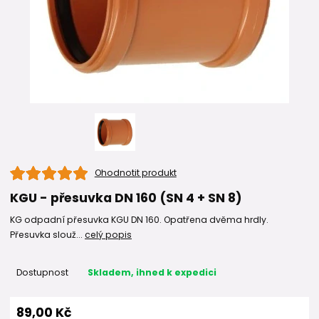
Ohodnotit produkt
KGU - přesuvka DN 160 (SN 4 + SN 8)
KG odpadní přesuvka KGU DN 160. Opatřena dvěma hrdly.
Přesuvka slouž...
celý popis
Dostupnost
Skladem, ihned k expedici
89,00 Kč