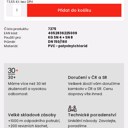
73,55 Kč
bez DPH
Přidat do košíku
Číslo produktu:
7275
EAN kód:
4052836225009
Použití pro:
KG SN 4 + SN 8
Průměr:
DN 150/160
Materiál:
PVC - polyvinylchlorid
30+
Doručení v ČR a SR
Máme více než 30 let
Veškeré zboží vám doručíme
zkušeností a vysokou
kamkoliv v ČR a SR. Cenu
odbornost.
dopravy víte ihned.
Velké skladové zásoby
Technické poradenství
+1000 m odpadního potrubí,
Unikátní návody. Zavolejte,
+200 revizních šachet,
poradíme.