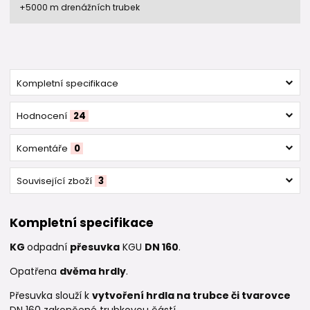
+5000 m drenážních trubek
Kompletní specifikace
Hodnocení
24
Komentáře
0
Související zboží
3
Kompletní specifikace
KG
odpadní
přesuvka
KGU
DN 160
.
Opatřena
dvěma hrdly
.
Přesuvka slouží k
vytvoření hrdla na trubce či tvarovce
DN 160 zakončené trubkovou částí.