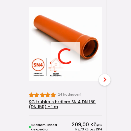
24 hodnocení
KG trubka s hrdlem SN 4 DN 160
KG koleno
(DN 150) - 1 m
+ SN 8)
209,00 Kč
Skladem, ihned
Skladem, 
/
ks
k expedici
k expedici
172,73 Kč
bez DPH