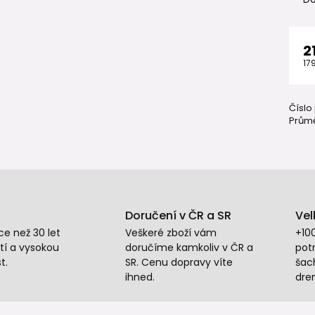
2
17
Číslo
Průmě
Doručení v ČR a SR
Vel
e než 30 let
Veškeré zboží vám
+10
tí a vysokou
doručíme kamkoliv v ČR a
potr
t.
SR. Cenu dopravy víte
šac
ihned.
dre