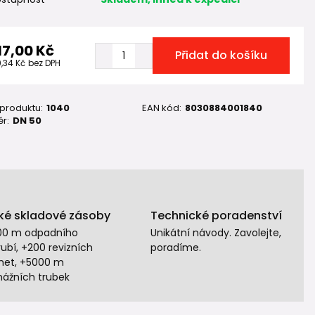
17,00 Kč
Přidat do košíku
9,34 Kč
bez DPH
 produktu:
1040
EAN kód:
8030884001840
r:
DN 50
ké skladové zásoby
Technické poradenství
00 m odpadního
Unikátní návody. Zavolejte,
ubí, +200 revizních
poradíme.
het, +5000 m
nážních trubek