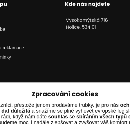
upu
Kde nás najdete
Vysokomýtská 718
Holice, 534 01
tba
 a reklamace
mínky
Zpracování cookies
zníci, přestože jenom prodáváme trubky, je pro nás
och
dat důležitá
a snažíme se plně vyhovět evropské legis
 rádi, když nám dáte
souhlas
se
sbíráním všech typů 
budeme moci i nadále zlepšovat a zvyšovat váš komfort