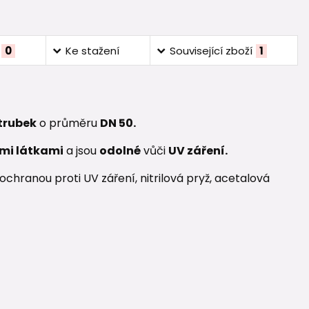
0
Ke stažení
Související zboží
1
 trubek
o průměru
DN 50.
mi látkami
a jsou
odolné
vůči
UV záření.
chranou proti UV záření, nitrilová pryž, acetalová