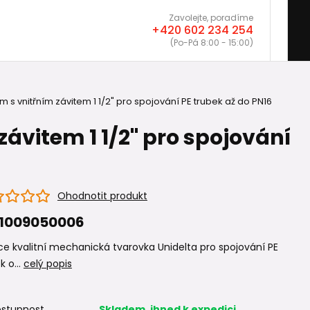
Zavolejte, poradíme
+420 602 234 254
(Po-Pá 8:00 - 15:00)
 s vnitřním závitem 1 1/2" pro spojování PE trubek až do PN16
ávitem 1 1/2" pro spojování
Ohodnotit produkt
1009050006
e kvalitní mechanická tvarovka Unidelta pro spojování PE
k o...
celý popis
stupnost
Skladem, ihned k expedici