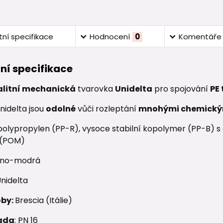
ní specifikace
Hodnocení
0
Komentáře
ní specifikace
alitní mechanická
tvarovka
Unidelta
pro spojování
PE
nidelta jsou
odolné
vůči rozleptání
mnohými chemický
olypropylen (PP-R), vysoce stabilní kopolymer (PP-B) s o
 (POM)
no-modrá
nidelta
oby:
Brescia (Itálie)
ada
: PN 16