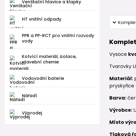
Ventilační hlavice a klapky
HT vnitřní odpady
Komplet
PPR a PP-RCT pro vnitřní rozvody
Komplet
vody
Vysoce
kv
Kotvící materiál, izolace,
stavební chemie
Tvarovky U
Materiál:
p
Vodovodní baterie
pryskyřice
Nářadí
Barva:
čer
Výrobce:
U
Výprodej
Místo výr
Tlaková ř