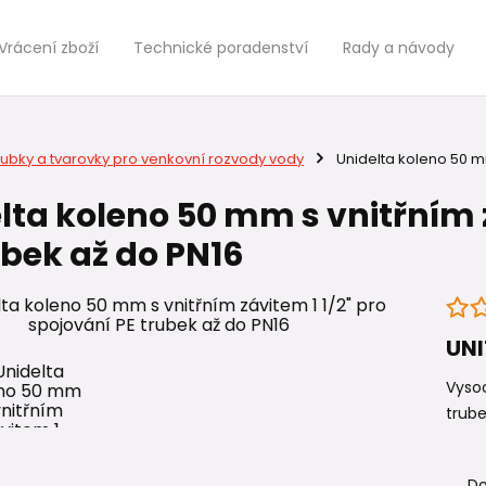
Vrácení zboží
Technické poradenství
Rady a návody
rubky a tvarovky pro venkovní rozvody vody
Unidelta koleno 50 mm
lta koleno 50 mm s vnitřním z
ubek až do PN16
UNI
Vysoc
trube
Do