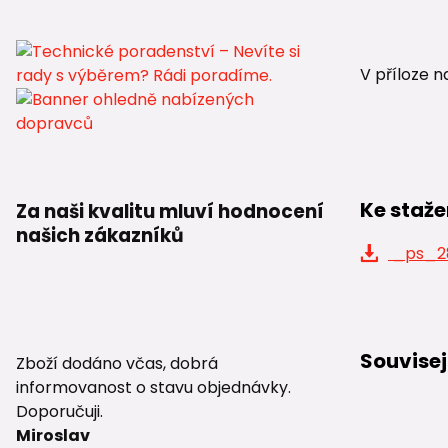
V příloze n
Ke staže
Za naši kvalitu mluví hodnocení
našich zákazníků
_ps_28
Souvisej
Zboží dodáno včas, dobrá
informovanost o stavu objednávky.
Doporučuji.
Miroslav