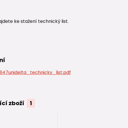
ajdete ke stažení technický list.
ní
47unidelta_technicky_list.pdf
ící zboží
1