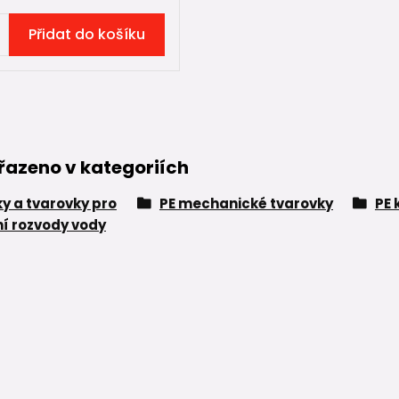
Přidat do košíku
řazeno v kategoriích
ky a tvarovky pro
PE mechanické tvarovky
PE 
í rozvody vody