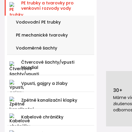
PE trubky a tvarovky pro
venkovní rozvody vody
Vodovodní PE trubky
PE mechanické tvarovky
Vodoměrné šachty
Čtvercové šachty/vpusti
Mondial
Vpusti, gajgry a žlaby
30+
Máme víc
Zpětné kanalizační klapky
zkušenos
odbornos
Kabelové chráničky