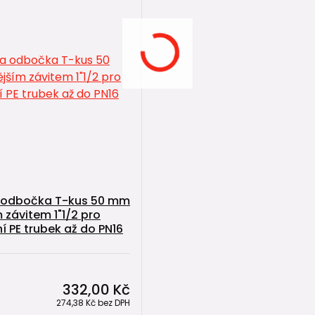
a odbočka T-kus 50 mm
 závitem 1"1/2 pro
í PE trubek až do PN16
332,00 Kč
274,38 Kč
bez DPH