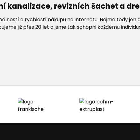
ní kanalizace, revizních šachet a d
lností a rychlostí nákupu na internetu. Nejme tedy jen d
me již přes 20 let a jsme tak schopni každému individuáln