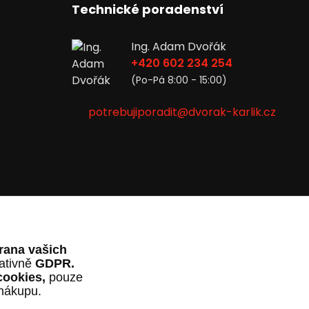
Technické poradenství
Ing. Adam Dvořák
+420 602 234 254
(Po-Pá 8:00 - 15:00)
potrebujiporadit@dvorak-karlik.cz
rana vašich
lativně
GDPR.
cookies,
pouze
 nákupu.