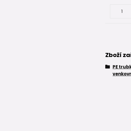
Zboží za
PE trub
venkovn