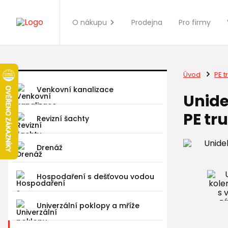
O nákupu
Prodejna
Pro firmy
Úvod
PE t
Venkovní kanalizace
Unide
PE tr
Revizní šachty
Drenáž
Hospodaření s dešťovou vodou
Univerzální poklopy a mříže