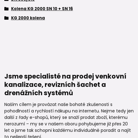
Kolena KG 2000 SN 10 + SN 16
KG 2000 kolena
Jsme specialisté na prodej venkovní
kanalizace, revizních šachet a
drenážních systémů
Naším cílem je provázat naše bohaté zkušenosti s
pohodlností a rychlostí nákupu na internetu. Nejme tedy jen
další z řady e-shopů, který se snaží prodat zboží, kterému
nerozumí – my se v našem oboru pohybujeme již přes 20
let a jsme tak schopni každému individuálně poradit a najít
to nejlepší řešení.