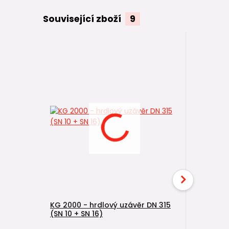
Související zboží
9
KG 2000 - hrdlový uzávěr DN 315
KG 2000 -
(SN 10 + SN 16)
10 + SN 16