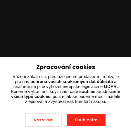
Zpracování cookies
Technické poradenství
Vážení zákazníci, přestože jenom prodáváme trubky, je
pro nás
ochrana vašich soukromých dat důležitá
a
snažíme se plně vyhovět evropské legislativně
GDPR.
Ing. Adam Dvořák
Budeme velice rádi, když nám dáte
souhlas
se
sbíráním
+420 602 234 254
všech typů cookies,
pouze tak se budeme moci i nadále
(Po-Pá 8:00 - 15:00)
zlepšovat a zvyšovat váš komfort nákupu.
potrebujiporadit@dvorak-karlik.cz
Souhlasím
Nastavení