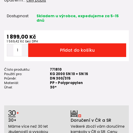
opatřen h...
celý popis
Dostupnost
Skladem u výrobce, expedujeme za 5-15
dnů
1 899,00 Kč
1 569,42 Kč
bez DPH
Přidat do košíku
Číslo produktu:
771810
Použití pro:
KG 2000 SN 10 + SN 16
Průměr:
DN 300/315
Materiál:
PP - Polypropylen
Úhel:
30°
30+
Doručení v ČR a SR
Máme více než 30 let
Veškeré zboží vám doručíme
zkušeností a vysokou
kamkoliv v ČR a SR. Cenu