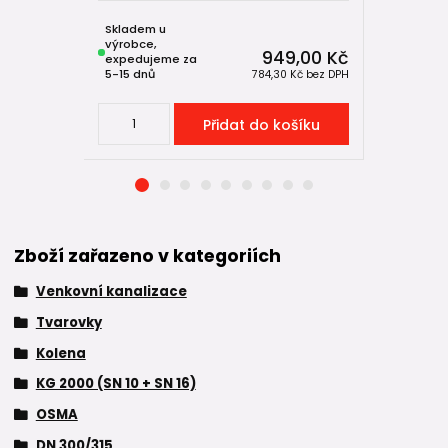
Skladem u
Skladem u
výrobce,
výrobce,
949,00 Kč
expedujeme za
expeduje
5-15 dnů
5-15 dnů
784,30 Kč
bez DPH
Přidat do košíku
Zboží zařazeno v kategoriích
Venkovní kanalizace
Tvarovky
Kolena
KG 2000 (SN 10 + SN 16)
OSMA
DN 300/315